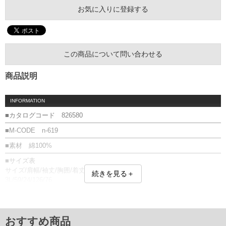
お気に入りに登録する
この商品について問い合わせる
商品説明
INFORMATION
■カタログコード 826580
■M-CODE n-619
■素材 綿100%
■サイズ表
サイズ/肩幅/袖丈/胸囲/着丈
続きを見る＋
3L/59/24/126/76
4L/62/25/132/78
5L/65/25/138/80
6L/68/26/144/82
単位はcm
おすすめ商品