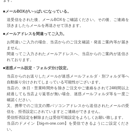
ます。
■メールBOXがいっぱいになっている。
送受信をされた後、メールBOXをご確認ください。その後、ご連絡を
頂きましたらメールを再送させて頂きます。
■メールアドレスを間違ってご入力。
お間違いご入力の場合、当店からのご注文確認・発送ご案内等が届き
ません。
間違ってご入力されたメールアドレスへ、当店からのご案内が送信さ
れております。
■迷惑メール設定・フォルダ分け設定。
当店からのお送りしたメールが迷惑メールフォルダ・別フォルダ等へ
自動振り分けされてしまっている可能性がございます。
当店の、休日・営業時間外を除きご注文やご連絡をされて24時間以上
経過しても当店より返答が無い場合、迷惑メールフォルダ等を一度ご
確認ください。
又、携帯でのご注文の際パソコンアドレスから送信されたメールの受
信を、拒否設定にされていますとご連絡ができません。
受信拒否設定を解除または受信可能設定をよろしくお願い致します。
当店のドメイン【big-m-one.com】を受信できるようにご設定くださ
い。