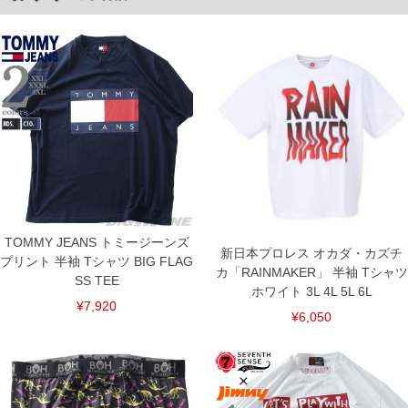
※【返品交換について】
返品交換希望の方は、商品到着後1週間以内にご連絡ください。
下着(肌着)やワイシャツは商品の性質上、返品交換不可とさせて頂いております。予め
ご了承くださいませ。
※【ボトムの裾上げをご希望の場合】
裾上げ料金は500円+税となります。
備考欄に股下●cmとご記入下さい。（裾上げ無料対象商品は1本につき税込6,000円以
上の品が対象。1本5,999円以下の商品は有料（500円+税）となります。）
出荷まで約1週間～20日間程お時間を頂く場合がございます。
尚、裾上げした商品は返品・交換不可となりますので、予めご了承下さい。
一部、お直しに対応出来ない商品がございます。(例：裾にファスナーや調節ひもが付
いている、極端なデザインが施されている等)
※商品によって若干のサイズの誤差がございます。また、お客様がご使用の環境（コ
ンピュータ画面）によって、商品の色味が若干異なる場合がございます。予めご了承
ください。
TOMMY JEANS トミージーンズ
※当店での掲載商品は、実店鋪と在庫を共用しておりますので店頭での売り違い、店
新日本プロレス オカダ・カズチ
プリント 半袖 Tシャツ BIG FLAG
舗からのお取り寄せ等により、お客様にご迷惑をお掛けしてしまう場合がございま
カ「RAINMAKER」 半袖 Tシャツ
SS TEE
す。そのようなことがない様最大限に努めておりますが、もしあった場合速やかにご
ホワイト 3L 4L 5L 6L
連絡させて頂きますので予めご了承ください。
¥7,920
¥6,050
ITEM INTRODUCTION