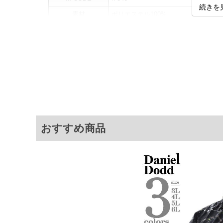
続きを
素材
ポリエステル100%
カラー展開
【ネイビー】【ブラック】
サイズ展開
【3L】【4L】【5L】【6L】
商品説明
同素材のパンツ(846-sp250202
サ
サイズ
肩幅
3L
52
おすすめ商品
4L
54
5L
56
6L
58
※商品によって若干のサイズの誤差がご
面）によって、商品の色味が若干異なる
※上記サイズが実際の商品に付いている