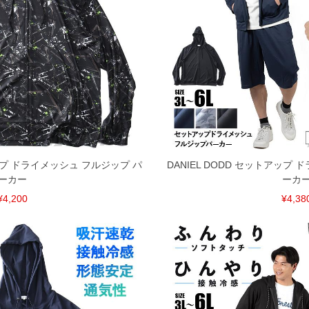
共用しておりますので店頭での売り違い、店舗からのお取り
してしまう場合がございます。そのようなことがない様最大
速やかにご連絡させて頂きますので予めご了承ください。
げ無料対象商品は1本につき税込6,000円以上の品が対象。
税）となります。）
く場合がございます。
なりますので、予めご了承下さい。
ます。(例：裾にファスナーや調節ひもが付いている、極
アップ ドライメッシュ フルジップ パ
DANIEL DODD セットアップ
ーカー
ーカ
内にご連絡ください。
¥4,200
¥4,38
、返品交換不可とさせて頂いております。予めご了承くださ