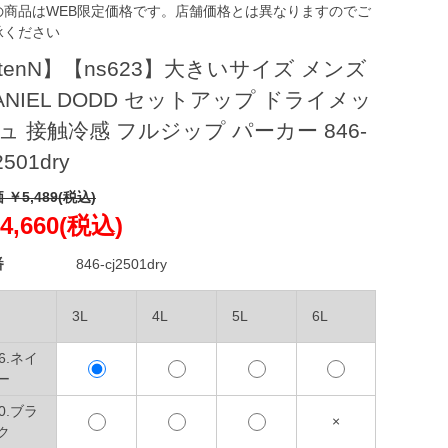
の商品はWEB限定価格です。店舗価格とは異なりますのでご
承ください
tenN】【ns623】大きいサイズ メンズ
ANIEL DODD セットアップ ドライメッ
ュ 接触冷感 フルジップ パーカー 846-
2501dry
 ￥5,489(税込)
4,660(税込)
番
846-cj2501dry
3L
4L
5L
6L
06.ネイ
ー
90.ブラ
×
ク