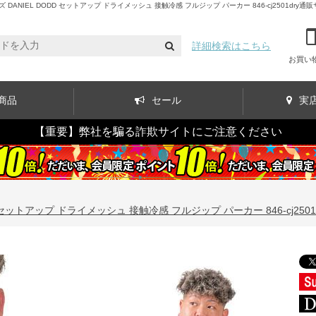
NIEL DODD セットアップ ドライメッシュ 接触冷感 フルジップ パーカー 846-cj2501dry通
詳細検索はこちら
お買い
商品
セール
実
【重要】弊社を騙る詐欺サイトにご注意ください
 セットアップ ドライメッシュ 接触冷感 フルジップ パーカー 846-cj2501d