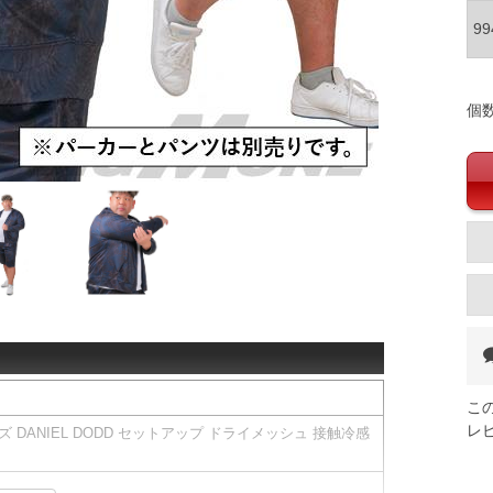
9
個
こ
レ
ズ DANIEL DODD セットアップ ドライメッシュ 接触冷感