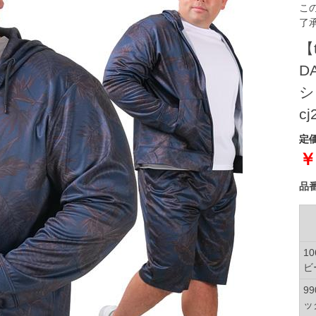
こ
了
【
D
シ
cj
定価
￥
品
1
ビ
9
ッ