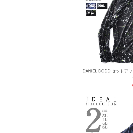
商品付属タグの記載もご確認下さい。
※当店での掲載商品は、実店鋪と在庫を
寄せ等により、お客様にご迷惑をお掛け
限に努めておりますが、もしあった場合
※【ボトムの裾上げをご希望の場合】
裾上げ料金は500円+税となります。
ご注意
備考欄に股下●cmとご記入下さい。（裾上
1本5,999円以下の商品は有料（500円+
出荷まで約1週間～20日間程お時間を頂
尚、裾上げした商品は返品・交換不可と
一部、お直しに対応出来ない商品がござい
端なデザインが施されている等)
DANIEL DODD セット
※【返品交換について】
返品交換希望の方は、商品到着後1週間以
下着(肌着)やワイシャツは商品の性質上
いませ。
ITEM INTRODUCTION