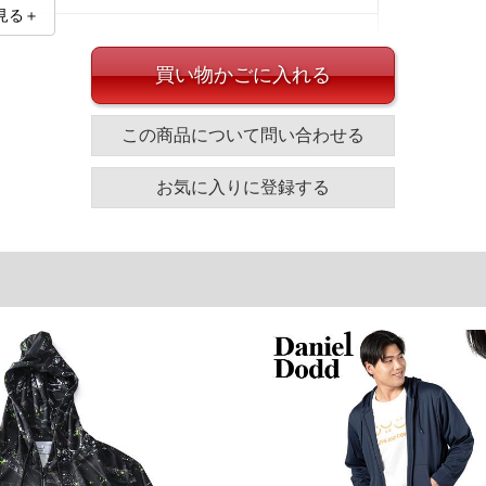
見る＋
買い物かごに入れる
この商品について問い合わせる
s)とセットでのコーディネートがオススメです。
イズ
お気に入りに登録する
袖丈
胸囲
着丈
63
126
70
64
132
72
65
138
74
66
144
76
単位はcm
ざいます。また、お客様がご使用の環境（コンピュータ画
場合がございます。予めご了承ください。
タグのサイズ表記と異なる場合があります。お取り扱い前に