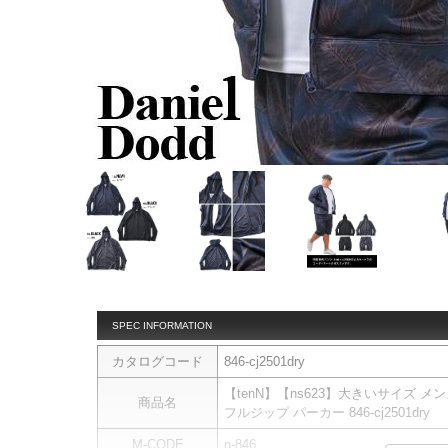
SPEC INFORMATION
カタログコード
846-cj2501dry
【tenN】【ns623】大きいサイズ メン
商品名
フルジップ パーカー 846-cj2501dry
M-CODE
n-846