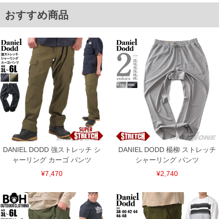
6L/122～146/163/49/78/38.0
単位はcm
おすすめ商品
※【返品交換について】
返品交換希望の方は、商品到着後1週間以内にご連絡ください。
下着(肌着)やワイシャツは商品の性質上、返品交換不可とさせて頂いております。予め
ご了承くださいませ。
※【ボトムの裾上げをご希望の場合】
裾上げ料金は500円+税となります。
備考欄に股下●cmとご記入下さい。（裾上げ無料対象商品は1本につき税込6,000円以
上の品が対象。1本5,999円以下の商品は有料（500円+税）となります。）
出荷まで約1週間～20日間程お時間を頂く場合がございます。
尚、裾上げした商品は返品・交換不可となりますので、予めご了承下さい。
一部、お直しに対応出来ない商品がございます。(例：裾にファスナーや調節ひもが付
いている、極端なデザインが施されている等)
※商品によって若干のサイズの誤差がございます。また、お客様がご使用の環境（コ
ンピュータ画面）によって、商品の色味が若干異なる場合がございます。予めご了承
ください。
DANIEL DODD 強ストレッチ シ
DANIEL DODD 楊柳 ストレッチ
※当店での掲載商品は、実店鋪と在庫を共用しておりますので店頭での売り違い、店
ャーリング カーゴ パンツ
シャーリング パンツ
舗からのお取り寄せ等により、お客様にご迷惑をお掛けしてしまう場合がございま
す。そのようなことがない様最大限に努めておりますが、もしあった場合速やかにご
¥7,470
¥2,740
連絡させて頂きますので予めご了承ください。
ITEM INTRODUCTION