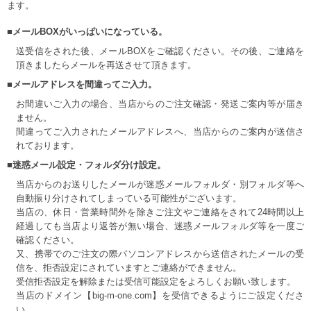
ます。
■メールBOXがいっぱいになっている。
送受信をされた後、メールBOXをご確認ください。その後、ご連絡を
頂きましたらメールを再送させて頂きます。
■メールアドレスを間違ってご入力。
お間違いご入力の場合、当店からのご注文確認・発送ご案内等が届き
ません。
間違ってご入力されたメールアドレスへ、当店からのご案内が送信さ
れております。
■迷惑メール設定・フォルダ分け設定。
当店からのお送りしたメールが迷惑メールフォルダ・別フォルダ等へ
自動振り分けされてしまっている可能性がございます。
当店の、休日・営業時間外を除きご注文やご連絡をされて24時間以上
経過しても当店より返答が無い場合、迷惑メールフォルダ等を一度ご
確認ください。
又、携帯でのご注文の際パソコンアドレスから送信されたメールの受
信を、拒否設定にされていますとご連絡ができません。
受信拒否設定を解除または受信可能設定をよろしくお願い致します。
当店のドメイン【big-m-one.com】を受信できるようにご設定くださ
い。