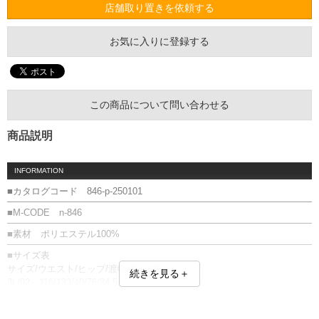
店舗取り置きを依頼する
お気に入りに登録する
この商品について問い合わせる
商品説明
INFORMATION
■カタログコード 846-p-250101
■M-CODE n-846
■素材 ポリエステル100%
■サイズ表
サイズ/ウエスト/ヒップ/渡幅/股下/股上
続きを見る＋
3L/92～116/133/40/76/34.5
4L/102～126/143/43/76/35.5
5L/112～136/153/46/78/36.5