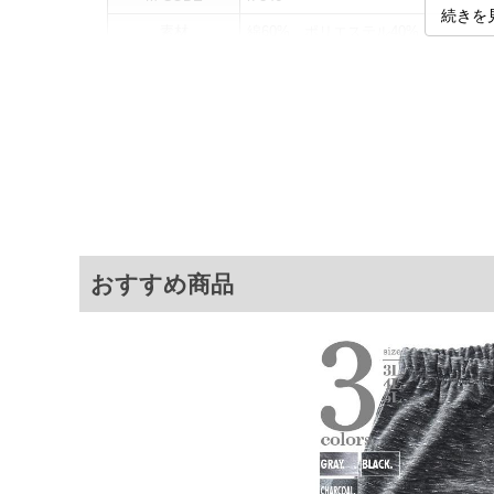
続きを
素材
綿60%、ポリエステル40%
カラー展開
【グレー】【ブラック】
サイズ展開
【3L】【4L】【5L】【6L】【8L】
サ
サイズ
ウエスト
ヒ
3L
90～120
1
4L
100～130
1
おすすめ商品
5L
110～140
1
6L
120～150
1
8L
140～170
1
※商品によって若干のサイズの誤差がご
面）によって、商品の色味が若干異なる
※上記サイズが実際の商品に付いている