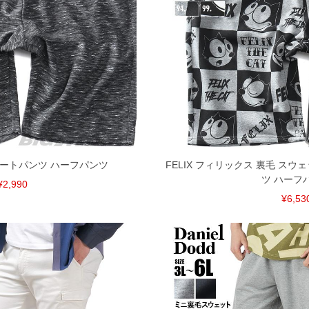
共用しておりますので店頭での売り違い、店舗からのお取り
してしまう場合がございます。そのようなことがない様最大
速やかにご連絡させて頂きますので予めご了承ください。
げ無料対象商品は1本につき税込6,000円以上の品が対象。
税）となります。）
く場合がございます。
なりますので、予めご了承下さい。
ます。(例：裾にファスナーや調節ひもが付いている、極
ョートパンツ ハーフパンツ
FELIX フィリックス 裏毛 スウ
ツ ハーフ
¥2,990
内にご連絡ください。
¥6,53
、返品交換不可とさせて頂いております。予めご了承くださ