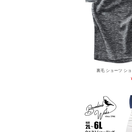
商品付属タグの記載もご確認下さい。
※当店での掲載商品は、実店鋪と在庫を
寄せ等により、お客様にご迷惑をお掛け
限に努めておりますが、もしあった場合
※【ボトムの裾上げをご希望の場合】
裾上げ料金は500円+税となります。
ご注意
備考欄に股下●cmとご記入下さい。（裾上
1本5,999円以下の商品は有料（500円+
出荷まで約1週間～20日間程お時間を頂
尚、裾上げした商品は返品・交換不可と
一部、お直しに対応出来ない商品がござい
端なデザインが施されている等)
裏毛 ショーツ シ
※【返品交換について】
返品交換希望の方は、商品到着後1週間以
下着(肌着)やワイシャツは商品の性質上
いませ。
ITEM INTRODUCTION