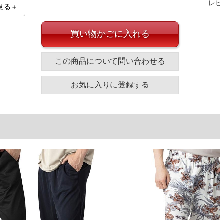
レ
見る＋
買い物かごに入れる
この商品について問い合わせる
y)とセットでのコーディネートがオススメです。
イズ
お気に入りに登録する
ップ
渡幅
股下
股上
30
40
30
34.5
40
43
31
36.0
50
46
32
37.5
60
49
33
39.0
単位はcm
ざいます。また、お客様がご使用の環境（コンピュータ画
場合がございます。予めご了承ください。
タグのサイズ表記と異なる場合があります。お取り扱い前に