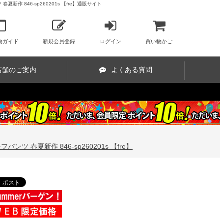
作 846-sp260201s 【fre】通販サイト
物ガイド
新規会員登録
ログイン
買い物かご
店舗のご案内
よくある質問
ツ 春夏新作 846-sp260201s 【fre】