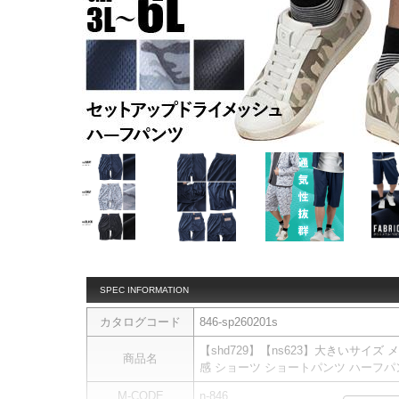
SPEC INFORMATION
カタログコード
846-sp260201s
【shd729】【ns623】大きいサイズ 
商品名
感 ショーツ ショートパンツ ハーフパンツ 春
M-CODE
n-846