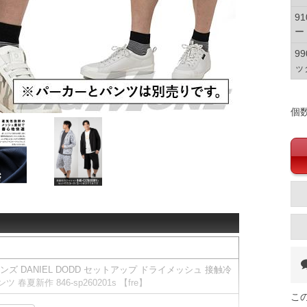
9
ー
9
ッ
個
メンズ DANIEL DODD セットアップ ドライメッシュ 接触冷
夏新作 846-sp260201s 【fre】
こ