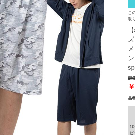
こ
取
【
ズ
メ
ン
sp
定価
￥
品
1
ビ