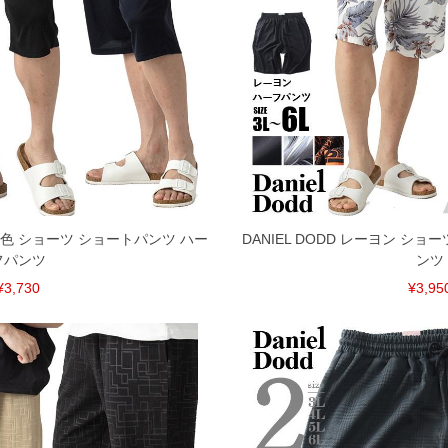
共用しておりますので店頭での売り違い、店舗からのお取り
してしまう場合がございます。そのようなことがない様最大
速やかにご連絡させて頂きますので予めご了承ください。
げ無料対象商品は1本につき税込6,000円以上の品が対象。
税）となります。）
く場合がございます。
なりますので、予めご了承下さい。
ます。(例：裾にファスナーや調節ひもが付いている、極
色 ショーツ ショートパンツ ハー
DANIEL DODD レーヨン シ
フパンツ
ンツ
内にご連絡ください。
¥3,730
¥3,95
、返品交換不可とさせて頂いております。予めご了承くださ