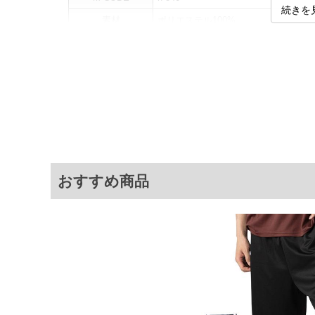
続きを
素材
ポリエステル100%
カラー展開
【ネイビー】【グレー】【ブラック】
サイズ展開
【3L】【4L】【5L】【6L】
商品説明
同素材のパーカー(846-cj2601dr
サ
サイズ
ウエスト
ヒ
3L
90～116
1
おすすめ商品
4L
100～126
1
5L
110～136
1
6L
120～146
1
※商品によって若干のサイズの誤差がご
面）によって、商品の色味が若干異なる
※上記サイズが実際の商品に付いている