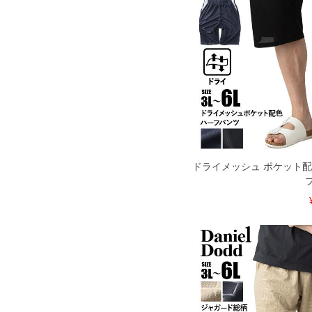
商品付属タグの記載もご確認下さい。
※当店での掲載商品は、実店鋪と在庫を
寄せ等により、お客様にご迷惑をお掛け
限に努めておりますが、もしあった場合
※【ボトムの裾上げをご希望の場合】
裾上げ料金は500円+税となります。
ご注意
備考欄に股下●cmとご記入下さい。（裾上
1本5,999円以下の商品は有料（500円+
出荷まで約1週間～20日間程お時間を頂
尚、裾上げした商品は返品・交換不可と
一部、お直しに対応出来ない商品がござい
端なデザインが施されている等)
ドライメッシュ ポケット配
※【返品交換について】
返品交換希望の方は、商品到着後1週間以
下着(肌着)やワイシャツは商品の性質上
いませ。
ITEM INTRODUCTION