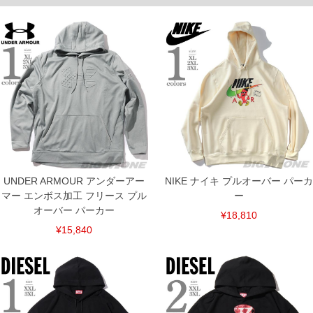
下着(肌着)やワイシャツは商品の性質上、返品交換不可とさせて頂いております。予め
ご了承くださいませ。
※【ボトムの裾上げをご希望の場合】
裾上げ料金は500円+税となります。
備考欄に股下●cmとご記入下さい。（裾上げ無料対象商品は1本につき税込6,000円以
上の品が対象。1本5,999円以下の商品は有料（500円+税）となります。）
出荷まで約1週間～20日間程お時間を頂く場合がございます。
尚、裾上げした商品は返品・交換不可となりますので、予めご了承下さい。
一部、お直しに対応出来ない商品がございます。(例：裾にファスナーや調節ひもが付
いている、極端なデザインが施されている等)
※商品によって若干のサイズの誤差がございます。また、お客様がご使用の環境（コ
ンピュータ画面）によって、商品の色味が若干異なる場合がございます。予めご了承
ください。
※当店での掲載商品は、実店鋪と在庫を共用しておりますので店頭での売り違い、店
舗からのお取り寄せ等により、お客様にご迷惑をお掛けしてしまう場合がございま
UNDER ARMOUR アンダーアー
NIKE ナイキ プルオーバー パーカ
す。そのようなことがない様最大限に努めておりますが、もしあった場合速やかにご
マー エンボス加工 フリース プル
連絡させて頂きますので予めご了承ください。
ー
オーバー パーカー
¥18,810
ITEM INTRODUCTION
¥15,840