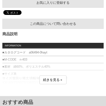
お気に入りに登録する
この商品について問い合わせる
商品説明
INFORMATION
■カタログコード a06494-0hayt
■M-CODE n-403
■素材 綿60%、ポリエステル40%
■サイズ表
サイズ/首回り/着丈/肩幅/袖丈/バスト/裄丈/胴囲
続きを見る＋
XXL/60/77/50/72/128/97/123
3XL/61/79/52/73/130/99/128
単位はcm
※【返品交換について】
おすすめ商品
返品交換希望の方は、商品到着後1週間以内にご連絡ください。