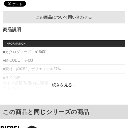
この商品について問い合わせる
商品説明
INFORMATION
■カタログコード a16401
■M-CODE n-403
■素材 綿63%、ポリエステル37%
■サイズ表
サイズ/肩幅/胸囲/袖丈/裾幅/着丈
続きを見る＋
XXL/72/132/59/58.5/74
3XL/74.5/136/59/58.5/74
単位はcm
※【返品交換について】
この商品と同じシリーズの商品
返品交換希望の方は、商品到着後1週間以内にご連絡ください。
下着(肌着)やワイシャツは商品の性質上、返品交換不可とさせて頂いております。予め
ご了承くださいませ。