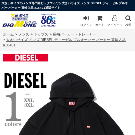
大きいサイズのメンズ専門店ビッグエムワン大きいサイズ メンズ DIESEL ディーゼル プルオー
バー パーカー 直輸入品 a16401通販サイト
ログイン
カート
マイページ
検索
ホーム
>
メンズ
>
トップス
>
長袖パーカー・トレーナー
>
大きいサイズ メンズ DIESEL ディーゼル プルオーバー パーカー 直輸入品
a16401