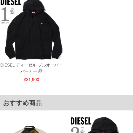
※【ボトムの裾上げをご希望の場合】
裾上げ料金は500円+税となります。
備考欄に股下●cmとご記入下さい。（裾上げ無料対象商品は1本につき税込6,000円以
上の品が対象。1本5,999円以下の商品は有料（500円+税）となります。）
出荷まで約1週間～20日間程お時間を頂く場合がございます。
尚、裾上げした商品は返品・交換不可となりますので、予めご了承下さい。
一部、お直しに対応出来ない商品がございます。(例：裾にファスナーや調節ひもが付
いている、極端なデザインが施されている等)
※商品によって若干のサイズの誤差がございます。また、お客様がご使用の環境（コ
ンピュータ画面）によって、商品の色味が若干異なる場合がございます。予めご了承
ください。
※当店での掲載商品は、実店鋪と在庫を共用しておりますので店頭での売り違い、店
舗からのお取り寄せ等により、お客様にご迷惑をお掛けしてしまう場合がございま
DIESEL ディーゼル プルオーバー
す。そのようなことがない様最大限に努めておりますが、もしあった場合速やかにご
連絡させて頂きますので予めご了承ください。
パーカー 品
¥31,900
ITEM INTRODUCTION
おすすめ商品