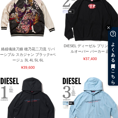
DIESEL ディーゼル プリント プ
絡繰魂抜刀娘 穂乃花二刀流 リバ
ルオーバー パーカー 品
ーシブル スカジャン ブラック×ベ
¥37,400
ージュ 3L 4L 5L 6L
¥39,600
COLOR VARIATION