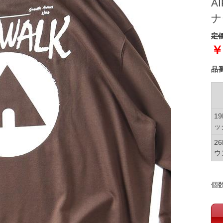
A
ナ
定価
￥
品
1
ッ
2
ウ
個