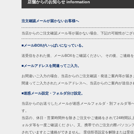
店舗からのお知らせ information
※【ボトムの裾上げをご希望の場合】
裾上げ料金は500円+税となります。
ご注意
備考欄に股下●cmとご記入下さい。（裾上
注文確認メールが届かないお客様へ
1本5,999円以下の商品は有料（500円+
出荷まで約1週間～20日間程お時間を頂
当店からのご注文確認メール等が届かない場合、下記の可能性がござ
尚、裾上げした商品は返品・交換不可と
一部、お直しに対応出来ない商品がござい
■メールBOXがいっぱいになっている。
端なデザインが施されている等)
送受信をされた後、メールBOXをご確認ください。 その後、ご連絡
※【返品交換について】
返品交換希望の方は、商品到着後1週間以
■メールアドレスを間違ってご入力。
下着(肌着)やワイシャツは商品の性質上
いませ。
お間違いご入力の場合、当店からのご注文確認・発送ご案内等が届き
間違ってご入力されたメールアドレスへ、当店からのご案内が送信さ
ITEM INTRODUCTION
■迷惑メール設定・フォルダ分け設定。
当店からのお送りしたメールが迷惑メールフォルダ・別フォルダ等
す。
当店の、休日・営業時間外を除きご注文やご連絡をされて24時間以
ォルダ等を一度ご確認くだ さい。又、携帯でのご注文の際パソコン
されていますとご連絡ができません。 受信拒否設定を解除または受