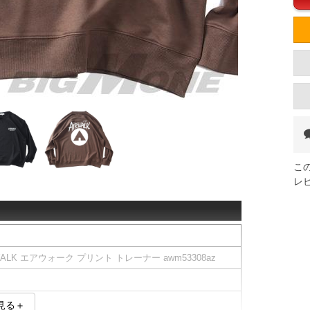
こ
レ
WALK エアウォーク プリント トレーナー awm53308az
見る＋