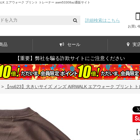
K エアウォーク プリント トレーナー awm53308az通販サイト
詳細検索はこちら
お買い
商品
セール
実
【重要】弊社を騙る詐欺サイトにご注意ください
>
【ns623】大きいサイズ メンズ AIRWALK エアウォーク プリント トレ
【