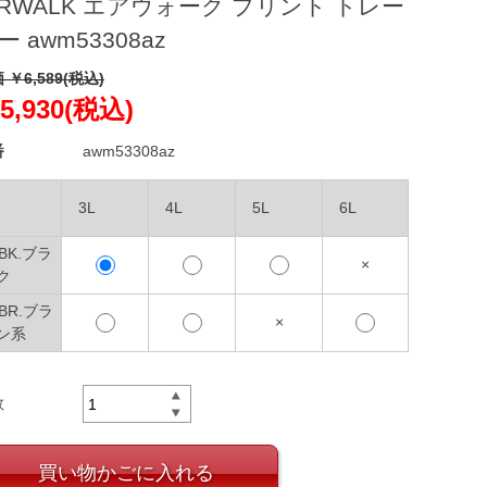
IRWALK エアウォーク プリント トレー
ー awm53308az
 ￥6,589(税込)
5,930(税込)
番
awm53308az
3L
4L
5L
6L
9BK.ブラ
×
ク
6BR.ブラ
×
ン系
数
買い物かごに入れる