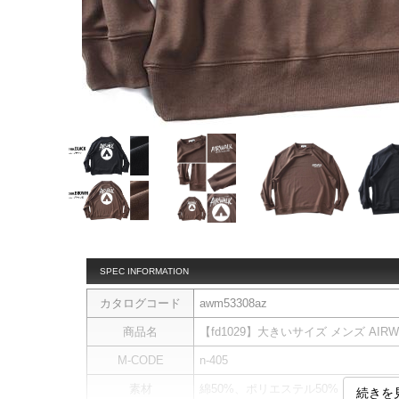
SPEC INFORMATION
カタログコード
awm53308az
商品名
【fd1029】大きいサイズ メンズ AIR
M-CODE
n-405
素材
綿50%、ポリエステル50%
続きを