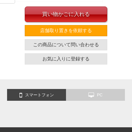
買い物かごに入れる
イズ
店舗取り置きを依頼する
袖丈
胸囲
着丈
この商品について問い合わせる
60
136
75
61
146
77
お気に入りに登録する
62
156
79
63
166
81
単位はcm
ざいます。また、お客様がご使用の環境（コンピュータ画
スマートフォン
PC
場合がございます。予めご了承ください。
タグのサイズ表記と異なる場合があります。お取り扱い前に
共用しておりますので店頭での売り違い、店舗からのお取り
してしまう場合がございます。そのようなことがない様最大
速やかにご連絡させて頂きますので予めご了承ください。