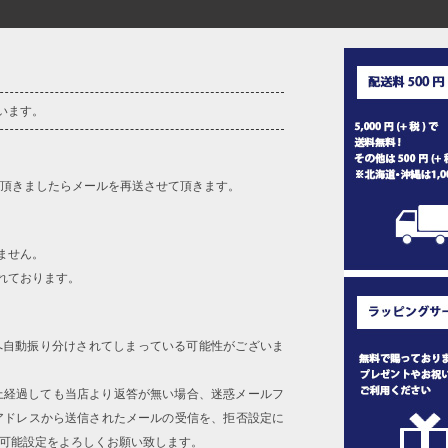
げ無料対象商品は1本につき税込6,000円以上の品が対象。
税）となります。）
く場合がございます。
います。
なりますので、予めご了承下さい。
ます。(例：裾にファスナーや調節ひもが付いている、極
を頂きましたらメールを再送させて頂きます。
内にご連絡ください。
、返品交換不可とさせて頂いております。予めご了承くださ
ません。
れております。
へ自動振り分けされてしまっている可能性がございま
上経過しても当店より返答が無い場合、迷惑メールフ
アドレスから送信されたメールの受信を、拒否設定に
信可能設定をよろしくお願い致します。