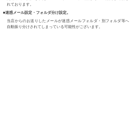
れております。
■迷惑メール設定・フォルダ分け設定。
当店からのお送りしたメールが迷惑メールフォルダ・別フォルダ等へ
自動振り分けされてしまっている可能性がございます。
当店の、休日・営業時間外を除きご注文やご連絡をされて24時間以上
経過しても当店より返答が無い場合、迷惑メールフォルダ等を一度ご
確認ください。
又、携帯でのご注文の際パソコンアドレスから送信されたメールの受
信を、拒否設定にされていますとご連絡ができません。
受信拒否設定を解除または受信可能設定をよろしくお願い致します。
当店のドメイン【big-m-one.com】を受信できるようにご設定くださ
い。
お手数ではございますが、ご了承宜しくお願い致します。
詳細検索
新規登録
マイページ
カートの中
会社概要
/
特定商取引に基づく表記
/
ご利用規約
実店舗のご案内
/
プライバシーポリシー
/
お問い合わせ