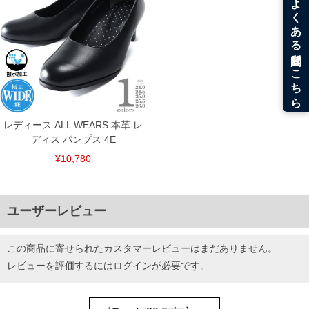
※【ボトムの裾上げをご希望の場合】
裾上げ料金は500円+税となります。
備考欄に股下●cmとご記入下さい。（裾上げ無料対象商品は1本につき税込6,000円以
上の品が対象。1本5,999円以下の商品は有料（500円+税）となります。）
出荷まで約1週間～20日間程お時間を頂く場合がございます。
尚、裾上げした商品は返品・交換不可となりますので、予めご了承下さい。
一部、お直しに対応出来ない商品がございます。(例：裾にファスナーや調節ひもが付
いている、極端なデザインが施されている等)
※商品によって若干のサイズの誤差がございます。また、お客様がご使用の環境（コ
ンピュータ画面）によって、商品の色味が若干異なる場合がございます。予めご了承
レディース ALL WEARS 本革 レ
ください。
ディス パンプス 4E
※当店での掲載商品は、実店鋪と在庫を共用しておりますので店頭での売り違い、店
舗からのお取り寄せ等により、お客様にご迷惑をお掛けしてしまう場合がございま
¥10,780
す。そのようなことがない様最大限に努めておりますが、もしあった場合速やかにご
連絡させて頂きますので予めご了承ください。
ユーザーレビュー
ITEM INTRODUCTION
この商品に寄せられたカスタマーレビューはまだありません。
レビューを評価するには
ログイン
が必要です。