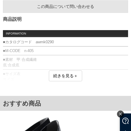
この商品について問い合わせる
商品説明
INFORMATION
■カタログコード awmk0290
■M-CODE n-405
■素材 甲:合成繊維
底:合成底
■サイズ表
続きを見る＋
サイズ
29.0
30.0
31.0
32.0
おすすめ商品
単位はcm
※【返品交換について】
返品交換希望の方は、商品到着後1週間以内にご連絡ください。
下着(肌着)やワイシャツは商品の性質上、返品交換不可とさせて頂いております。予め
ご了承くださいませ。