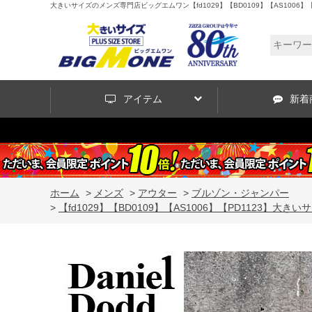
大きいサイズのメンズ専門店ビッグエムワン【fd1029】【BD0109】【AS1006】【PD
アイテム
新着
ホーム
>
メンズ
>
アウター
>
ブルゾン・ジャンパー
>
【fd1029】【BD0109】【AS1006】【PD1123】大きいサ