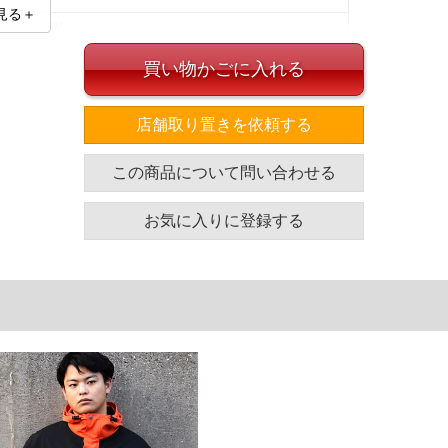
見る＋
レタン10%
買い物かごに入れる
店舗取り置きを依頼する
イズ
この商品について問い合わせる
お気に入りに登録する
袖丈
胸囲
着丈
66
136
82
67
146
84
68
156
86
69
166
88
71
186
92
袖丈
胸囲
着丈