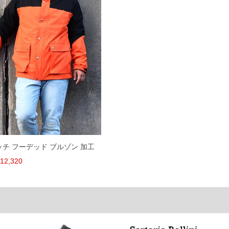
66
130
74.5
67
136
76.5
68
142
78.5
69
148
80.5
71
160
84.5
単位はcm
ざいます。また、お客様がご使用の環境（コンピュータ画
場合がございます。予めご了承ください。
タグのサイズ表記と異なる場合があります。お取り扱い前に
トレッチ フーデッド ブルゾン 加工
共用しておりますので店頭での売り違い、店舗からのお取り
してしまう場合がございます。そのようなことがない様最大
12,320
速やかにご連絡させて頂きますので予めご了承ください。
げ無料対象商品は1本につき税込6,000円以上の品が対象。
税）となります。）
く場合がございます。