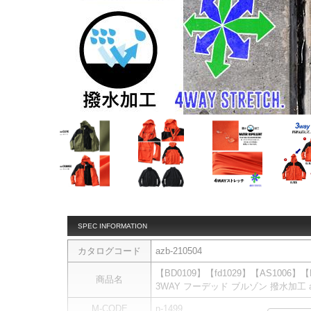
SPEC INFORMATION
カタログコード
azb-210504
【BD0109】【fd1029】【AS1006
商品名
3WAY フーデッド ブルゾン 撥水加工 azb
M-CODE
n-1499