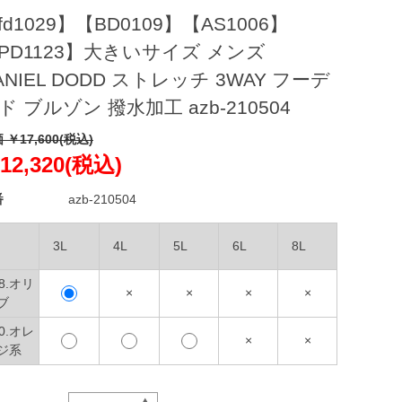
fd1029】【BD0109】【AS1006】
PD1123】大きいサイズ メンズ
ANIEL DODD ストレッチ 3WAY フーデ
ド ブルゾン 撥水加工 azb-210504
 ￥17,600(税込)
12,320(税込)
番
azb-210504
3L
4L
5L
6L
8L
08.オリ
×
×
×
×
ブ
00.オレ
×
×
ジ系