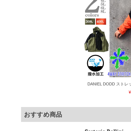
3L
52
4L
54
5L
56
6L
58
8L
62
※商品によって若干のサイズの誤差がご
面）によって、商品の色味が若干異なる
※上記サイズが実際の商品に付いている
商品付属タグの記載もご確認下さい。
DANIEL DODD ス
※当店での掲載商品は、実店鋪と在庫を
寄せ等により、お客様にご迷惑をお掛け
¥
限に努めておりますが、もしあった場合
※【ボトムの裾上げをご希望の場合】
おすすめ商品
裾上げ料金は500円+税となります。
ご注意
備考欄に股下●cmとご記入下さい。（裾上
1本5,999円以下の商品は有料（500円+
出荷まで約1週間～20日間程お時間を頂