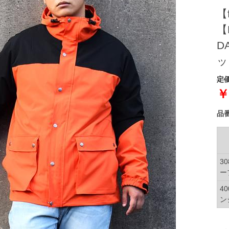
【
【
D
ッ
定価
￥
品
3
ー
4
ン