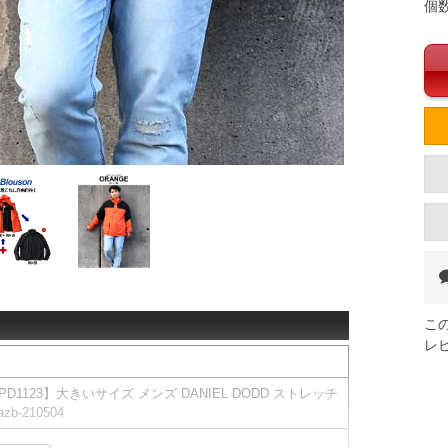
個
こ
レ
】【PD1123】大きいサイズ メンズ DANIEL DODD ストレッチ
-210504