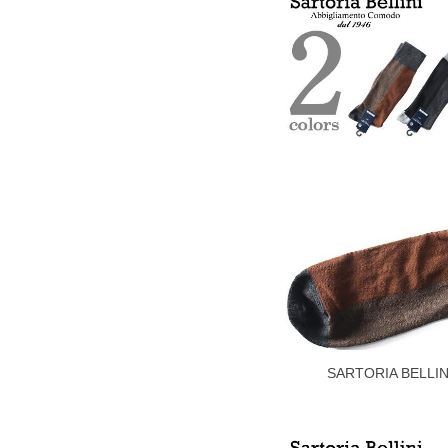
尚、裾上げした商品は返品・交換不可と
一部、お直しに対応出来ない商品がござい
端なデザインが施されている等)
※【返品交換について】
返品交換希望の方は、商品到着後1週間以
下着(肌着)やワイシャツは商品の性質上
いませ。
ITEM INTRODUCTION
SARTORIA BEL