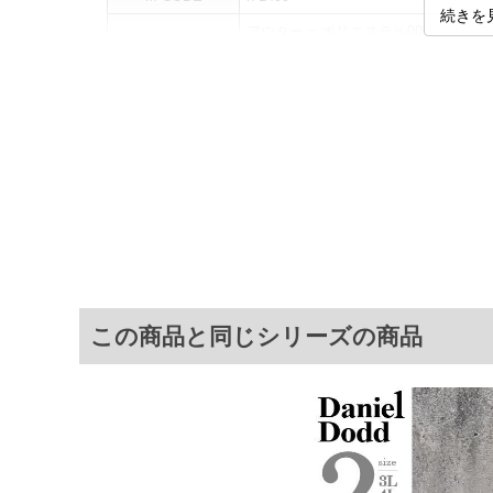
続きを
アウター = ポリエステル90%、ポリウ
素材
インナー = ポリエステル100%
カラー展開
【オリーブ】【オレンジ】
サイズ展開
【3L】【4L】【5L】【6L】【8L】
サ
[アウター]
サイズ
肩幅
3L
54
4L
56
この商品と同じシリーズの商品
5L
58
6L
60
8L
64
[インナー]
サイズ
肩幅