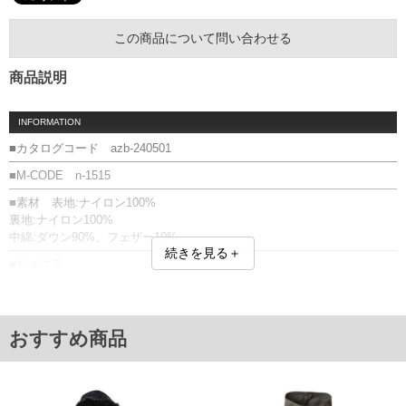
この商品について問い合わせる
商品説明
INFORMATION
■カタログコード azb-240501
■M-CODE n-1515
■素材 表地:ナイロン100%
裏地:ナイロン100%
中綿:ダウン90%、フェザー10%
続きを見る＋
■サイズ表
サイズ/肩幅/袖丈/胸囲/着丈
3L/56/66/140/76.5
4L/58/67/148/78.5
5L/60/68/156/80.5
おすすめ商品
6L/62/69/164/82.5
単位はcm
※【返品交換について】