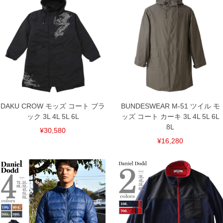
返品交換希望の方は、商品到着後1週間以内にご連絡ください。
下着(肌着)やワイシャツは商品の性質上、返品交換不可とさせて頂いております。予め
ご了承くださいませ。
※【ボトムの裾上げをご希望の場合】
裾上げ料金は500円+税となります。
備考欄に股下●cmとご記入下さい。（裾上げ無料対象商品は1本につき税込6,000円以
上の品が対象。1本5,999円以下の商品は有料（500円+税）となります。）
出荷まで約1週間～20日間程お時間を頂く場合がございます。
尚、裾上げした商品は返品・交換不可となりますので、予めご了承下さい。
一部、お直しに対応出来ない商品がございます。(例：裾にファスナーや調節ひもが付
いている、極端なデザインが施されている等)
※商品によって若干のサイズの誤差がございます。また、お客様がご使用の環境（コ
DAKU CROW モッズ コート ブラ
BUNDESWEAR M-51 ツイル モ
ンピュータ画面）によって、商品の色味が若干異なる場合がございます。予めご了承
ック 3L 4L 5L 6L
ッズ コート カーキ 3L 4L 5L 6L
ください。
※当店での掲載商品は、実店鋪と在庫を共用しておりますので店頭での売り違い、店
8L
¥30,580
舗からのお取り寄せ等により、お客様にご迷惑をお掛けしてしまう場合がございま
す。そのようなことがない様最大限に努めておりますが、もしあった場合速やかにご
¥16,280
連絡させて頂きますので予めご了承ください。
ITEM INTRODUCTION