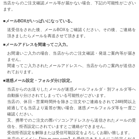
当店からのご注文確認メール等が届かない場合、下記の可能性がござい
ます。
■メールBOXがいっぱいになっている。
送受信をされた後、メールBOXをご確認ください。その後、ご連絡を
頂きましたらメールを再送させて頂きます。
■メールアドレスを間違ってご入力。
お間違いご入力の場合、当店からのご注文確認・発送ご案内等が届き
ません。
間違ってご入力されたメールアドレスへ、当店からのご案内が送信さ
れております。
■迷惑メール設定・フォルダ分け設定。
当店からのお送りしたメールが迷惑メールフォルダ・別フォルダ等へ
自動振り分けされてしまっている可能性がございます。
当店の、休日・営業時間外を除きご注文やご連絡をされて24時間以上
経過しても当店より返答が無い場合、迷惑メールフォルダ等を一度ご
確認ください。
又、携帯でのご注文の際パソコンアドレスから送信されたメールの受
信を、拒否設定にされていますとご連絡ができません。
受信拒否設定を解除または受信可能設定をよろしくお願い致します。
当店のドメイン【big-m-one.com】を受信できるようにご設定くださ