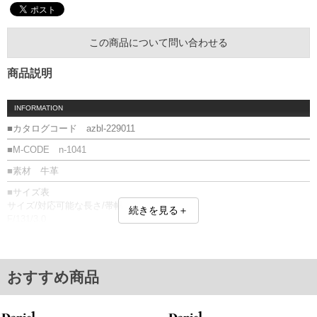
この商品について問い合わせる
商品説明
INFORMATION
■カタログコード azbl-229011
■M-CODE n-1041
■素材 牛革
■サイズ表
サイズ/対応可能な長さ/帯幅
続きを見る＋
F/131/3.0
単位はcm
※【返品交換について】
返品交換希望の方は、商品到着後1週間以内にご連絡ください。
おすすめ商品
下着(肌着)やワイシャツは商品の性質上、返品交換不可とさせて頂いております。予め
ご了承くださいませ。
※【ボトムの裾上げをご希望の場合】