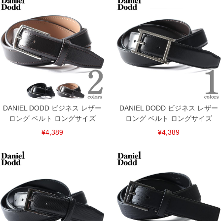
裾上げ料金は500円+税となります。
備考欄に股下●cmとご記入下さい。（裾上げ無料対象商品は1本につき税込6,000円以
上の品が対象。1本5,999円以下の商品は有料（500円+税）となります。）
出荷まで約1週間～20日間程お時間を頂く場合がございます。
尚、裾上げした商品は返品・交換不可となりますので、予めご了承下さい。
一部、お直しに対応出来ない商品がございます。(例：裾にファスナーや調節ひもが付
いている、極端なデザインが施されている等)
※商品によって若干のサイズの誤差がございます。また、お客様がご使用の環境（コ
ンピュータ画面）によって、商品の色味が若干異なる場合がございます。予めご了承
ください。
※当店での掲載商品は、実店鋪と在庫を共用しておりますので店頭での売り違い、店
舗からのお取り寄せ等により、お客様にご迷惑をお掛けしてしまう場合がございま
す。そのようなことがない様最大限に努めておりますが、もしあった場合速やかにご
DANIEL DODD ビジネス レザー
DANIEL DODD ビジネス レザー
連絡させて頂きますので予めご了承ください。
ロング ベルト ロングサイズ
ロング ベルト ロングサイズ
ITEM INTRODUCTION
¥4,389
¥4,389