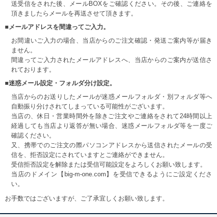
送受信をされた後、メールBOXをご確認ください。その後、ご連絡を
頂きましたらメールを再送させて頂きます。
■メールアドレスを間違ってご入力。
お間違いご入力の場合、当店からのご注文確認・発送ご案内等が届き
ません。
間違ってご入力されたメールアドレスへ、当店からのご案内が送信さ
れております。
■迷惑メール設定・フォルダ分け設定。
当店からのお送りしたメールが迷惑メールフォルダ・別フォルダ等へ
自動振り分けされてしまっている可能性がございます。
当店の、休日・営業時間外を除きご注文やご連絡をされて24時間以上
経過しても当店より返答が無い場合、迷惑メールフォルダ等を一度ご
確認ください。
又、携帯でのご注文の際パソコンアドレスから送信されたメールの受
信を、拒否設定にされていますとご連絡ができません。
受信拒否設定を解除または受信可能設定をよろしくお願い致します。
当店のドメイン【big-m-one.com】を受信できるようにご設定くださ
い。
お手数ではございますが、ご了承宜しくお願い致します。