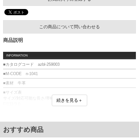
この商品について問い合わせる
商品説明
INFORMATION
■カタログコード azbl-259003
■M-CODE n-1041
■素材 牛革
■サイズ表
サイズ/対応可能な長さ/帯幅
続きを見る＋
F/131/3.0
単位はcm
※【返品交換について】
返品交換希望の方は、商品到着後1週間以内にご連絡ください。
おすすめ商品
下着(肌着)やワイシャツは商品の性質上、返品交換不可とさせて頂いております。予め
ご了承くださいませ。