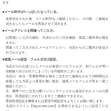
ます。
■メールBOXがいっぱいになっている。
送受信をされた後、メールBOXをご確認ください。その後、ご連絡を
頂きましたらメールを再送させて頂きます。
■メールアドレスを間違ってご入力。
お間違いご入力の場合、当店からのご注文確認・発送ご案内等が届き
ません。
間違ってご入力されたメールアドレスへ、当店からのご案内が送信さ
れております。
■迷惑メール設定・フォルダ分け設定。
当店からのお送りしたメールが迷惑メールフォルダ・別フォルダ等へ
自動振り分けされてしまっている可能性がございます。
当店の、休日・営業時間外を除きご注文やご連絡をされて24時間以上
経過しても当店より返答が無い場合、迷惑メールフォルダ等を一度ご
確認ください。
又、携帯でのご注文の際パソコンアドレスから送信されたメールの受
信を、拒否設定にされていますとご連絡ができません。
受信拒否設定を解除または受信可能設定をよろしくお願い致します。
当店のドメイン【big-m-one.com】を受信できるようにご設定くださ
い。