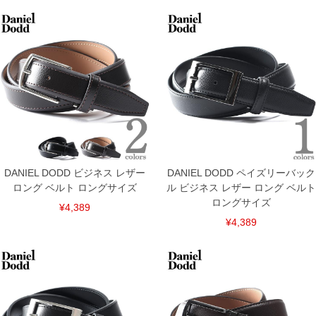
※【ボトムの裾上げをご希望の場合】
裾上げ料金は500円+税となります。
備考欄に股下●cmとご記入下さい。（裾上げ無料対象商品は1本につき税込6,000円以
上の品が対象。1本5,999円以下の商品は有料（500円+税）となります。）
出荷まで約1週間～20日間程お時間を頂く場合がございます。
尚、裾上げした商品は返品・交換不可となりますので、予めご了承下さい。
一部、お直しに対応出来ない商品がございます。(例：裾にファスナーや調節ひもが付
いている、極端なデザインが施されている等)
※商品によって若干のサイズの誤差がございます。また、お客様がご使用の環境（コ
ンピュータ画面）によって、商品の色味が若干異なる場合がございます。予めご了承
ください。
※当店での掲載商品は、実店鋪と在庫を共用しておりますので店頭での売り違い、店
舗からのお取り寄せ等により、お客様にご迷惑をお掛けしてしまう場合がございま
す。そのようなことがない様最大限に努めておりますが、もしあった場合速やかにご
DANIEL DODD ビジネス レザー
DANIEL DODD ペイズリーバック
連絡させて頂きますので予めご了承ください。
ロング ベルト ロングサイズ
ル ビジネス レザー ロング ベルト
ロングサイズ
ITEM INTRODUCTION
¥4,389
¥4,389