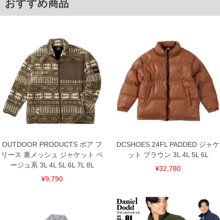
単位はcm
おすすめ商品
※【返品交換について】
返品交換希望の方は、商品到着後1週間以内にご連絡ください。
下着(肌着)やワイシャツは商品の性質上、返品交換不可とさせて頂いております。予め
ご了承くださいませ。
※【ボトムの裾上げをご希望の場合】
裾上げ料金は500円+税となります。
備考欄に股下●cmとご記入下さい。（裾上げ無料対象商品は1本につき税込6,000円以
上の品が対象。1本5,999円以下の商品は有料（500円+税）となります。）
出荷まで約1週間～20日間程お時間を頂く場合がございます。
尚、裾上げした商品は返品・交換不可となりますので、予めご了承下さい。
一部、お直しに対応出来ない商品がございます。(例：裾にファスナーや調節ひもが付
いている、極端なデザインが施されている等)
※商品によって若干のサイズの誤差がございます。また、お客様がご使用の環境（コ
ンピュータ画面）によって、商品の色味が若干異なる場合がございます。予めご了承
ください。
※当店での掲載商品は、実店鋪と在庫を共用しておりますので店頭での売り違い、店
OUTDOOR PRODUCTS ボア フ
DCSHOES 24FL PADDED ジャケ
舗からのお取り寄せ等により、お客様にご迷惑をお掛けしてしまう場合がございま
リース 裏メッシュ ジャケット ベ
ット ブラウン 3L 4L 5L 6L
す。そのようなことがない様最大限に努めておりますが、もしあった場合速やかにご
ージュ系 3L 4L 5L 6L 7L 8L
連絡させて頂きますので予めご了承ください。
¥32,780
¥9,790
ITEM INTRODUCTION