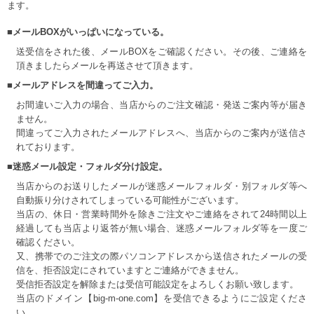
ます。
■メールBOXがいっぱいになっている。
送受信をされた後、メールBOXをご確認ください。その後、ご連絡を
頂きましたらメールを再送させて頂きます。
■メールアドレスを間違ってご入力。
お間違いご入力の場合、当店からのご注文確認・発送ご案内等が届き
ません。
間違ってご入力されたメールアドレスへ、当店からのご案内が送信さ
れております。
■迷惑メール設定・フォルダ分け設定。
当店からのお送りしたメールが迷惑メールフォルダ・別フォルダ等へ
自動振り分けされてしまっている可能性がございます。
当店の、休日・営業時間外を除きご注文やご連絡をされて24時間以上
経過しても当店より返答が無い場合、迷惑メールフォルダ等を一度ご
確認ください。
又、携帯でのご注文の際パソコンアドレスから送信されたメールの受
信を、拒否設定にされていますとご連絡ができません。
受信拒否設定を解除または受信可能設定をよろしくお願い致します。
当店のドメイン【big-m-one.com】を受信できるようにご設定くださ
い。