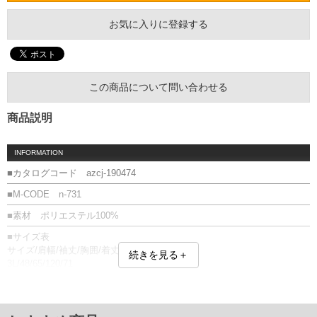
お気に入りに登録する
この商品について問い合わせる
商品説明
INFORMATION
■カタログコード azcj-190474
■M-CODE n-731
■素材 ポリエステル100%
■サイズ表
サイズ/肩幅/袖丈/胸囲/着丈
続きを見る＋
3L/48/65/120/71
4L/50/66/126/73
5L/52/67/132/75
6L/54/68/138/77