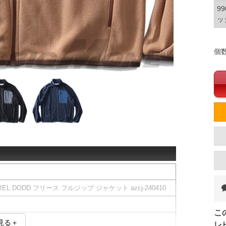
9
ッ
個
EL DODD フリース フルジップ ジャケット azcj-240410
こ
見る＋
レ