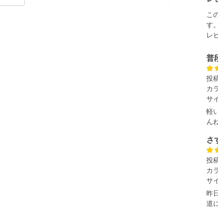
【ブラック】
こ
す
レ
イズ
普
袖丈
胸囲
着丈
投
66
128
72
カ
67
134
75
サ
68
140
77
軽
ん
69
146
79
さ
71
158
83
単位はcm
投
カ
ざいます。また、お客様がご使用の環境（コンピュータ画
場合がございます。予めご了承ください。
サ
タグのサイズ表記と異なる場合があります。お取り扱い前に
昨
道
共用しておりますので店頭での売り違い、店舗からのお取り
してしまう場合がございます。そのようなことがない様最大