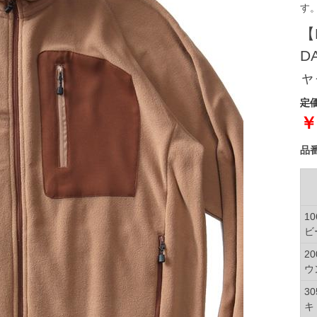
す
【
D
ャ
定価
￥
品
1
ビ
2
ウ
3
キ