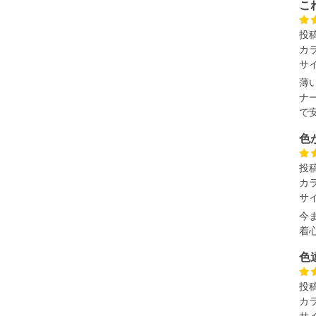
こ
速やかにご連絡させて頂きますので予めご了承ください。
投
カ
サ
げ無料対象商品は1本につき税込6,000円以上の品が対象。
税）となります。）
薄
く場合がございます。
ナ
なりますので、予めご了承下さい。
で
ます。(例：裾にファスナーや調節ひもが付いている、極
色
投
内にご連絡ください。
カ
、返品交換不可とさせて頂いております。予めご了承くださ
サ
今
着
色
投
カ