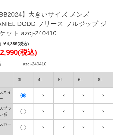
。
BB2024】大きいサイズ メンズ
ANIEL DODD フリース フルジップ ジ
ケット azcj-240410
 ￥4,389(税込)
2,990(税込)
番
azcj-240410
3L
4L
5L
6L
8L
06.ネイ
×
×
×
×
ー
00.ブラ
×
×
×
×
ン系
05.カー
×
×
×
×