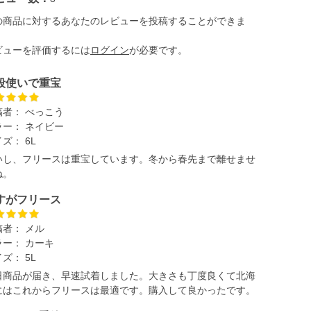
の商品に対するあなたのレビューを投稿することができま
。
ビューを評価するには
ログイン
が必要です。
段使いで重宝
稿者：
べっこう
ラー：
ネイビー
イズ：
6L
いし、フリースは重宝しています。冬から春先まで離せませ
ね。
すがフリース
稿者：
メル
ラー：
カーキ
イズ：
5L
日商品が届き、早速試着しました。大きさも丁度良くて北海
にはこれからフリースは最適です。購入して良かったです。