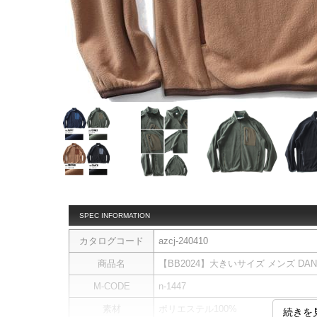
SPEC INFORMATION
カタログコード
azcj-240410
商品名
【BB2024】大きいサイズ メンズ DANI
M-CODE
n-1447
素材
ポリエステル100%
続きを