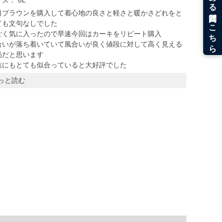
イズ：
6L
日ブラウンを購入して着心地の良さと軽さと暖かさどれをと
ても文句なしでした
ごく気に入ったので早速今回はカーキをリピート購入
合いが落ち着いていて風合いが良く値段に対して高く見える
品だと思います
族にもとても似合っていると大好評でした
っと読む