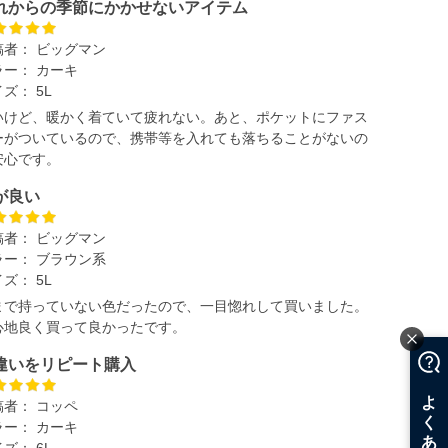
れからの季節にかかせないアイテム
稿者：
ビッグマン
ラー：
カーキ
イズ：
5L
いけど、暖かく着ていて疲れない。あと、ポケットにファス
ーがついているので、携帯等を入れても落ちることがないの
安心です。
が良い
稿者：
ビッグマン
ラー：
ブラウン系
イズ：
5L
まで持っていない色だったので、一目惚れして買いました。
心地良く買って良かったです。
違いをリピート購入
稿者：
コッペ
ラー：
カーキ