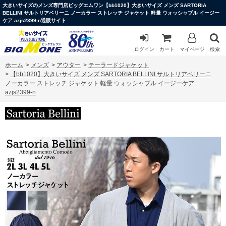
大きいサイズのメンズ専門店ビッグエムワン【bb1020】大きいサイズ メンズ SARTORIA
BELLINI サルトリアベリーニ ノーカラー ストレッチ ジャケット 軽量 ウォッシャブル イージー
ケア azjs2399-n通販サイト
ログイン
カート
マイページ
検索
ホーム
>
メンズ
>
アウター
>
テーラードジャケット
>
【bb1020】大きいサイズ メンズ SARTORIA BELLINI サルトリアベリーニ
ノーカラー ストレッチ ジャケット 軽量 ウォッシャブル イージーケア
azjs2399-n