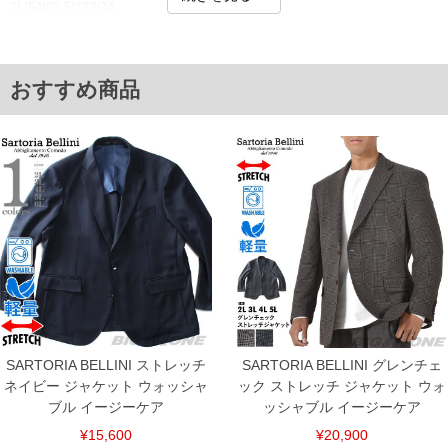
2L/54/62.5/132/74
3L/56/63.5/138/76
4L/58/64.5/144/78
5L/60/65.5/150/80
単位はcm
おすすめ商品
※【返品交換について】
返品交換希望の方は、商品到着後1週間以内にご連絡ください。
下着(肌着)やワイシャツは商品の性質上、返品交換不可とさせて頂いております。予め
ご了承くださいませ。
※【ボトムの裾上げをご希望の場合】
裾上げ料金は500円+税となります。
備考欄に股下●cmとご記入下さい。（裾上げ無料対象商品は1本につき税込6,000円以
上の品が対象。1本5,999円以下の商品は有料（500円+税）となります。）
出荷まで約1週間～20日間程お時間を頂く場合がございます。
尚、裾上げした商品は返品・交換不可となりますので、予めご了承下さい。
一部、お直しに対応出来ない商品がございます。(例：裾にファスナーや調節ひもが付
いている、極端なデザインが施されている等)
※商品によって若干のサイズの誤差がございます。また、お客様がご使用の環境（コ
ンピュータ画面）によって、商品の色味が若干異なる場合がございます。予めご了承
ください。
SARTORIA BELLINI ストレッチ
SARTORIA BELLINI グレンチェ
※当店での掲載商品は、実店鋪と在庫を共用しておりますので店頭での売り違い、店
ネイビー ジャケット ウォッシャ
ック ストレッチ ジャケット ウォ
舗からのお取り寄せ等により、お客様にご迷惑をお掛けしてしまう場合がございま
ブル イージーケア
ッシャブル イージーケア
す。そのようなことがない様最大限に努めておりますが、もしあった場合速やかにご
連絡させて頂きますので予めご了承ください。
¥15,600
¥20,900