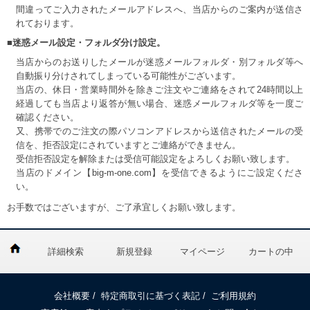
間違ってご入力されたメールアドレスへ、当店からのご案内が送信さ
れております。
■迷惑メール設定・フォルダ分け設定。
当店からのお送りしたメールが迷惑メールフォルダ・別フォルダ等へ
自動振り分けされてしまっている可能性がございます。
当店の、休日・営業時間外を除きご注文やご連絡をされて24時間以上
経過しても当店より返答が無い場合、迷惑メールフォルダ等を一度ご
確認ください。
又、携帯でのご注文の際パソコンアドレスから送信されたメールの受
信を、拒否設定にされていますとご連絡ができません。
受信拒否設定を解除または受信可能設定をよろしくお願い致します。
当店のドメイン【big-m-one.com】を受信できるようにご設定くださ
い。
お手数ではございますが、ご了承宜しくお願い致します。
詳細検索
新規登録
マイページ
カートの中
会社概要
/
特定商取引に基づく表記
/
ご利用規約