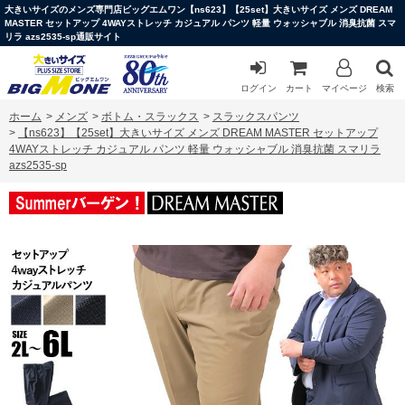
大きいサイズのメンズ専門店ビッグエムワン【ns623】【25set】大きいサイズ メンズ DREAM
MASTER セットアップ 4WAYストレッチ カジュアル パンツ 軽量 ウォッシャブル 消臭抗菌 スマ
リラ azs2535-sp通販サイト
ログイン
カート
マイページ
検索
ホーム
>
メンズ
>
ボトム・スラックス
>
スラックスパンツ
>
【ns623】【25set】大きいサイズ メンズ DREAM MASTER セットアップ
4WAYストレッチ カジュアル パンツ 軽量 ウォッシャブル 消臭抗菌 スマリラ
azs2535-sp