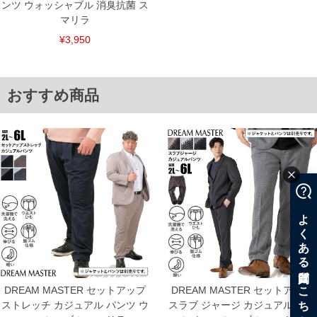
ンツ ウォッシャブル 消臭抗菌 ス
※商品によって若干のサイズの誤差がございます。また、お客様がご使用の環境（コ
マリラ
ンピュータ画面）によって、商品の色味が若干異なる場合がございます。予めご了承
ください。
¥3,950
※当店での掲載商品は、実店鋪と在庫を共用しておりますので店頭での売り違い、店
舗からのお取り寄せ等により、お客様にご迷惑をお掛けしてしまう場合がございま
す。そのようなことがない様最大限に努めておりますが、もしあった場合速やかにご
連絡させて頂きますので予めご了承ください。
おすすめ商品
ITEM INTRODUCTION
DREAM MASTER セットアップ
DREAM MASTER セットアップ
ストレッチ カジュアル パンツ ウ
スラブ ジャージ カジュアル パン