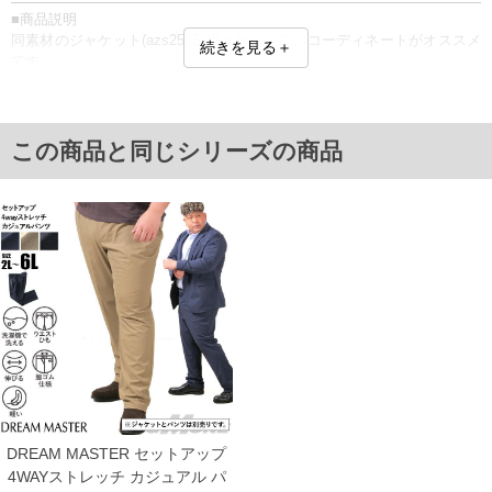
■商品説明
同素材のジャケット(azs2535-sj)とセットでのコーディネートがオススメ
続きを見る＋
です。
■サイズ表
サイズ/ウエスト/ヒップ/渡幅/股下/股上
2L/94～104/115/36.5/76/29.5
この商品と同じシリーズの商品
3L/104～114/125/39.5/76/30.5
4L/114～124/135/42.5/76/31.5
5L/124～134/145/45.5/78/32.5
6L/134～144/155/48.5/78/33.5
単位はcm
※【返品交換について】
返品交換希望の方は、商品到着後1週間以内にご連絡ください。
下着(肌着)やワイシャツは商品の性質上、返品交換不可とさせて頂いております。予め
ご了承くださいませ。
※【ボトムの裾上げをご希望の場合】
裾上げ料金は500円+税となります。
備考欄に股下●cmとご記入下さい。（裾上げ無料対象商品は1本につき税込6,000円以
上の品が対象。1本5,999円以下の商品は有料（500円+税）となります。）
出荷まで約1週間～20日間程お時間を頂く場合がございます。
尚、裾上げした商品は返品・交換不可となりますので、予めご了承下さい。
DREAM MASTER セットアップ
一部、お直しに対応出来ない商品がございます。(例：裾にファスナーや調節ひもが付
4WAYストレッチ カジュアル パ
いている、極端なデザインが施されている等)