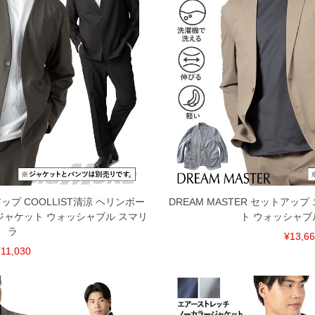
タグのサイズ表記と異なる場合があります。お取り扱い前に
共用しておりますので店頭での売り違い、店舗からのお取り
してしまう場合がございます。そのようなことがない様最大
速やかにご連絡させて頂きますので予めご了承ください。
げ無料対象商品は1本につき税込6,000円以上の品が対象。
税）となります。）
く場合がございます。
なりますので、予めご了承下さい。
ます。(例：裾にファスナーや調節ひもが付いている、極
アップ COOLLIST清涼 ヘリンボー
DREAM MASTER セットアッ
ジャケット ウォッシャブル スマリ
ト ウォッシャブ
内にご連絡ください。
ラ
¥13,6
、返品交換不可とさせて頂いております。予めご了承くださ
11,030