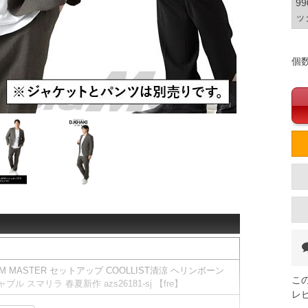
9
ッ
個
M MASTER セットアップ COOLLIST清涼 ヘリンボーン
こ
 スマリラ 春夏新作 azs26181-sj 【fre】
レ