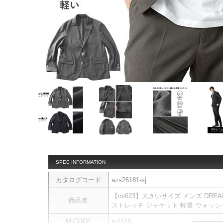
SPEC INFORMATION
カタログコード
azs26181-sj
【ns623】大きいサイズ メンズ DREA
商品名
ストレッチ ジャケット 軽量 ウォッシャブル
M-CODE
n-1518