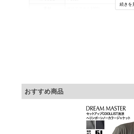
続きを
素材
ポリエステル100%
カラー展開
【カーキ】【ブラック】
サイズ展開
【2L】【3L】【4L】【5L】【6L】
商品説明
同素材のパンツ(azs26181-sp)
サ
サイズ
肩幅
2L
50
3L
52
4L
54
おすすめ商品
5L
56
6L
58
※商品によって若干のサイズの誤差がご
面）によって、商品の色味が若干異なる