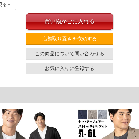
見る＋
買い物かごに入れる
店舗取り置きを依頼する
とセットでのコーディネートがオススメです。
イズ
この商品について問い合わせる
袖丈
胸囲
着丈
お気に入りに登録する
62.5
124
74
63.5
130
76
64.5
136
78
65.5
142
80
66.5
148
82
単位はcm
ざいます。また、お客様がご使用の環境（コンピュータ画
場合がございます。予めご了承ください。