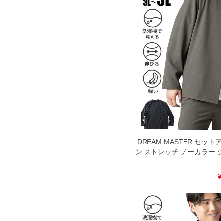
※上記サイズが実際の商品に付いている
商品付属タグの記載もご確認下さい。
※当店での掲載商品は、実店鋪と在庫を
寄せ等により、お客様にご迷惑をお掛け
限に努めておりますが、もしあった場合
※【ボトムの裾上げをご希望の場合】
裾上げ料金は500円+税となります。
ご注意
備考欄に股下●cmとご記入下さい。（裾上
1本5,999円以下の商品は有料（500円+
出荷まで約1週間～20日間程お時間を頂
尚、裾上げした商品は返品・交換不可と
一部、お直しに対応出来ない商品がござい
端なデザインが施されている等)
DREAM MASTER セット
※【返品交換について】
ン ストレッチ ノーカラー 
返品交換希望の方は、商品到着後1週間以
下着(肌着)やワイシャツは商品の性質上
いませ。
¥
ITEM INTRODUCTION