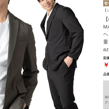
【
【
M
ヘ
量
az
定価
￥
品
3
ク