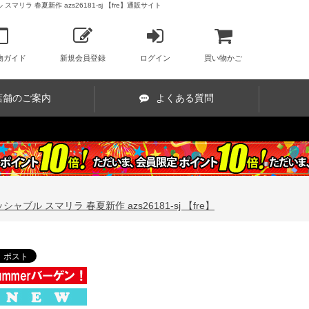
ラ 春夏新作 azs26181-sj 【fre】通販サイト
物ガイド
新規会員登録
ログイン
買い物かご
店舗のご案内
よくある質問
ブル スマリラ 春夏新作 azs26181-sj 【fre】