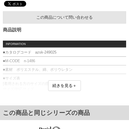
この商品について問い合わせる
商品説明
INFORMATION
■カタログコード azsk-249025
■M-CODE n-1486
■素材 ポリエステル、綿、ポリウレタン
■サイズ表
[着用される方のサイズの目安]
続きを見る＋
サイズ/対応サイズ
29.0/28～30
31.0/30～32
単位はcm
この商品と同じシリーズの商品
※【返品交換について】
返品交換希望の方は、商品到着後1週間以内にご連絡ください。
下着(肌着)やワイシャツは商品の性質上、返品交換不可とさせて頂いております。予め
ご了承くださいませ。