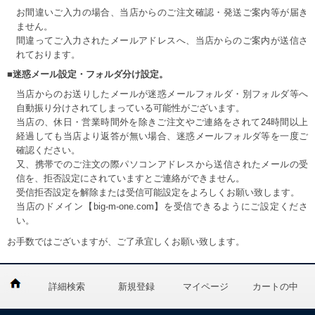
お間違いご入力の場合、当店からのご注文確認・発送ご案内等が届き
ません。
間違ってご入力されたメールアドレスへ、当店からのご案内が送信さ
れております。
■迷惑メール設定・フォルダ分け設定。
当店からのお送りしたメールが迷惑メールフォルダ・別フォルダ等へ
自動振り分けされてしまっている可能性がございます。
当店の、休日・営業時間外を除きご注文やご連絡をされて24時間以上
経過しても当店より返答が無い場合、迷惑メールフォルダ等を一度ご
確認ください。
又、携帯でのご注文の際パソコンアドレスから送信されたメールの受
信を、拒否設定にされていますとご連絡ができません。
受信拒否設定を解除または受信可能設定をよろしくお願い致します。
当店のドメイン【big-m-one.com】を受信できるようにご設定くださ
い。
お手数ではございますが、ご了承宜しくお願い致します。
詳細検索
新規登録
マイページ
カートの中