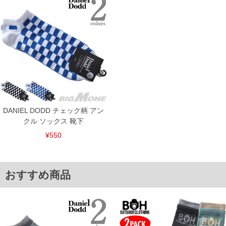
※【ボトムの裾上げをご希望の場合】
裾上げ料金は500円+税となります。
備考欄に股下●cmとご記入下さい。（裾上げ無料対象商品は1本につき税込6,000円以
上の品が対象。1本5,999円以下の商品は有料（500円+税）となります。）
出荷まで約1週間～20日間程お時間を頂く場合がございます。
尚、裾上げした商品は返品・交換不可となりますので、予めご了承下さい。
一部、お直しに対応出来ない商品がございます。(例：裾にファスナーや調節ひもが付
いている、極端なデザインが施されている等)
※商品によって若干のサイズの誤差がございます。また、お客様がご使用の環境（コ
ンピュータ画面）によって、商品の色味が若干異なる場合がございます。予めご了承
ください。
※当店での掲載商品は、実店鋪と在庫を共用しておりますので店頭での売り違い、店
DANIEL DODD チェック柄 アン
舗からのお取り寄せ等により、お客様にご迷惑をお掛けしてしまう場合がございま
クル ソックス 靴下
す。そのようなことがない様最大限に努めておりますが、もしあった場合速やかにご
連絡させて頂きますので予めご了承ください。
¥550
ITEM INTRODUCTION
おすすめ商品