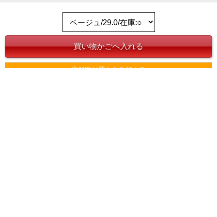
店舗取り置きを依頼する
お気に入りに登録する
ホーム
>
メンズ
>
デイリーウェアー
>
ソックス・靴下
>
大きいサイズ メンズ DANIEL DODD 抗菌防臭 カモフラ柄 アンクル ソックス
靴下 azsk-269001
キーワードから探す
カテゴリから探す
メンズ