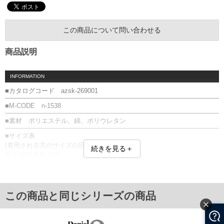
この商品について問い合わせる
商品説明
INFORMATION
■カタログコード azsk-269001
■M-CODE n-1538
■素材 ポリエステル、綿、ポリウレタン
■サイズ表
[着用される方のサイズの目安]
続きを見る＋
サイズ/対応サイズ
29.0/28～30
31.0/30～32
単位はcm
この商品と同じシリーズの商品
※【返品交換について】
返品交換希望の方は、商品到着後1週間以内にご連絡ください。
下着(肌着)やワイシャツは商品の性質上、返品交換不可とさせて頂いております。予め
ご了承くださいませ。