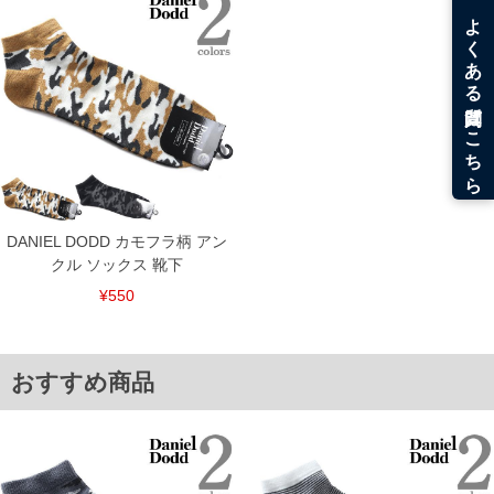
※【ボトムの裾上げをご希望の場合】
裾上げ料金は500円+税となります。
備考欄に股下●cmとご記入下さい。（裾上げ無料対象商品は1本につき税込6,000円以
上の品が対象。1本5,999円以下の商品は有料（500円+税）となります。）
出荷まで約1週間～20日間程お時間を頂く場合がございます。
尚、裾上げした商品は返品・交換不可となりますので、予めご了承下さい。
一部、お直しに対応出来ない商品がございます。(例：裾にファスナーや調節ひもが付
いている、極端なデザインが施されている等)
※商品によって若干のサイズの誤差がございます。また、お客様がご使用の環境（コ
ンピュータ画面）によって、商品の色味が若干異なる場合がございます。予めご了承
ください。
※当店での掲載商品は、実店鋪と在庫を共用しておりますので店頭での売り違い、店
DANIEL DODD カモフラ柄 アン
舗からのお取り寄せ等により、お客様にご迷惑をお掛けしてしまう場合がございま
クル ソックス 靴下
す。そのようなことがない様最大限に努めておりますが、もしあった場合速やかにご
連絡させて頂きますので予めご了承ください。
¥550
ITEM INTRODUCTION
おすすめ商品