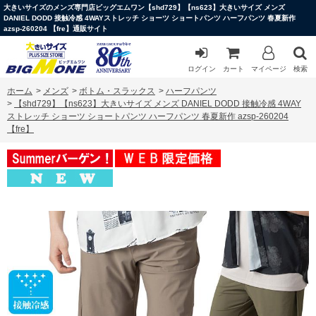
大きいサイズのメンズ専門店ビッグエムワン【shd729】【ns623】大きいサイズ メンズ
DANIEL DODD 接触冷感 4WAYストレッチ ショーツ ショートパンツ ハーフパンツ 春夏新作
azsp-260204 【fre】通販サイト
ログイン
カート
マイページ
検索
ホーム
>
メンズ
>
ボトム・スラックス
>
ハーフパンツ
>
【shd729】【ns623】大きいサイズ メンズ DANIEL DODD 接触冷感 4WAY
ストレッチ ショーツ ショートパンツ ハーフパンツ 春夏新作 azsp-260204
【fre】