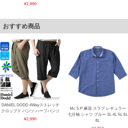
舗からのお取り寄せ等により、お客様にご迷惑をお掛けしてしまう場合がございま
¥2,990
す。そのようなことがない様最大限に努めておりますが、もしあった場合速やかにご
連絡させて頂きますので予めご了承ください。
ITEM INTRODUCTION
おすすめ商品
DANIEL DODD 4Wayストレッチ
Mc.S.P 麻混 スラブ レギュラー
クロップド パンツ ハーフパンツ
七分袖 シャツ ブルー 3L 4L 5L 6L
¥2,990
8L