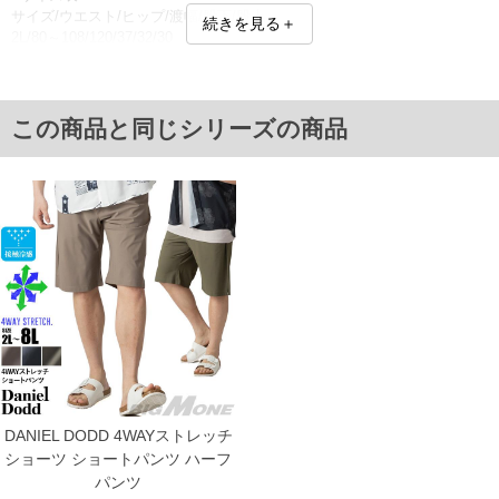
サイズ/ウエスト/ヒップ/渡幅/股下/股上
続きを見る＋
2L/80～108/120/37/32/30
3L/90～118/130/40/33/31
4L/100～128/140/43/34/32
5L/110～138/150/46/35/33
6L/120～148/160/49/36/34
この商品と同じシリーズの商品
8L/140～168/180/55/38/36
単位はcm
※【返品交換について】
返品交換希望の方は、商品到着後1週間以内にご連絡ください。
下着(肌着)やワイシャツは商品の性質上、返品交換不可とさせて頂いております。予め
ご了承くださいませ。
※【ボトムの裾上げをご希望の場合】
裾上げ料金は500円+税となります。
備考欄に股下●cmとご記入下さい。（裾上げ無料対象商品は1本につき税込6,000円以
上の品が対象。1本5,999円以下の商品は有料（500円+税）となります。）
出荷まで約1週間～20日間程お時間を頂く場合がございます。
尚、裾上げした商品は返品・交換不可となりますので、予めご了承下さい。
一部、お直しに対応出来ない商品がございます。(例：裾にファスナーや調節ひもが付
いている、極端なデザインが施されている等)
DANIEL DODD 4WAYストレッチ
※商品によって若干のサイズの誤差がございます。また、お客様がご使用の環境（コ
ンピュータ画面）によって、商品の色味が若干異なる場合がございます。予めご了承
ショーツ ショートパンツ ハーフ
ください。
パンツ
※当店での掲載商品は、実店鋪と在庫を共用しておりますので店頭での売り違い、店