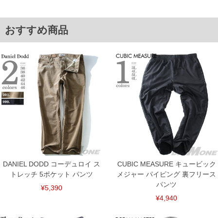
■サイズ表
サイズ/ウエスト/ヒップ/渡幅/股下/股上
2L/84～104/116/34.5/76/29
おすすめ商品
3L/94～114/126/37.5/76/30
4L/104～124/136/40.5/76/31
5L/114～134/146/43.5/78/32
6L/124～144/156/46.5/78/33
単位はcm
※【返品交換について】
返品交換希望の方は、商品到着後1週間以内にご連絡ください。
下着(肌着)やワイシャツは商品の性質上、返品交換不可とさせて頂いております。予め
ご了承くださいませ。
※【ボトムの裾上げをご希望の場合】
裾上げ料金は500円+税となります。
備考欄に股下●cmとご記入下さい。（裾上げ無料対象商品は1本につき税込6,000円以
上の品が対象。1本5,999円以下の商品は有料（500円+税）となります。）
出荷まで約1週間～20日間程お時間を頂く場合がございます。
尚、裾上げした商品は返品・交換不可となりますので、予めご了承下さい。
DANIEL DODD コーデュロイ ス
CUBIC MEASURE キュービック
一部、お直しに対応出来ない商品がございます。(例：裾にファスナーや調節ひもが付
トレッチ 5ポケット パンツ
メジャー パイピング 裏フリース
いている、極端なデザインが施されている等)
パンツ
¥5,390
※商品によって若干のサイズの誤差がございます。また、お客様がご使用の環境（コ
ンピュータ画面）によって、商品の色味が若干異なる場合がございます。予めご了承
¥4,940
ください。
※当店での掲載商品は、実店鋪と在庫を共用しておりますので店頭での売り違い、店