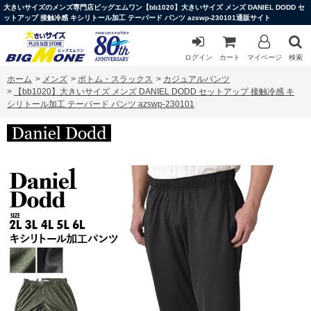
大きいサイズのメンズ専門店ビッグエムワン【bb1020】大きいサイズ メンズ DANIEL DODD セ
ットアップ 接触冷感 キシリトール加工 テーパード パンツ azswp-230101通販サイト
ログイン
カート
マイページ
検索
ホーム
>
メンズ
>
ボトム・スラックス
>
カジュアルパンツ
>
【bb1020】大きいサイズ メンズ DANIEL DODD セットアップ 接触冷感 キ
シリトール加工 テーパード パンツ azswp-230101