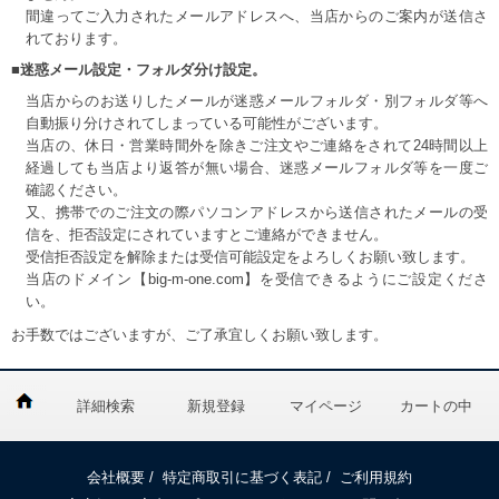
間違ってご入力されたメールアドレスへ、当店からのご案内が送信さ
れております。
■迷惑メール設定・フォルダ分け設定。
当店からのお送りしたメールが迷惑メールフォルダ・別フォルダ等へ
自動振り分けされてしまっている可能性がございます。
当店の、休日・営業時間外を除きご注文やご連絡をされて24時間以上
経過しても当店より返答が無い場合、迷惑メールフォルダ等を一度ご
確認ください。
又、携帯でのご注文の際パソコンアドレスから送信されたメールの受
信を、拒否設定にされていますとご連絡ができません。
受信拒否設定を解除または受信可能設定をよろしくお願い致します。
当店のドメイン【big-m-one.com】を受信できるようにご設定くださ
い。
お手数ではございますが、ご了承宜しくお願い致します。
詳細検索
新規登録
マイページ
カートの中
会社概要
/
特定商取引に基づく表記
/
ご利用規約