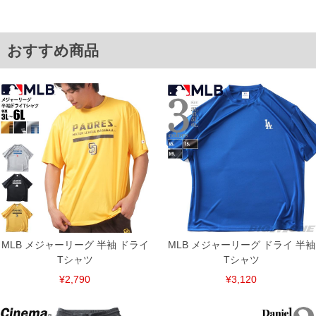
※商品によって若干のサイズの誤差がございます。また、お客様がご使用の環境（コ
ンピュータ画面）によって、商品の色味が若干異なる場合がございます。予めご了承
ください。
※当店での掲載商品は、実店鋪と在庫を共用しておりますので店頭での売り違い、店
舗からのお取り寄せ等により、お客様にご迷惑をお掛けしてしまう場合がございま
おすすめ商品
す。そのようなことがない様最大限に努めておりますが、もしあった場合速やかにご
連絡させて頂きますので予めご了承ください。
ITEM INTRODUCTION
MLB メジャーリーグ 半袖 ドライ
MLB メジャーリーグ ドライ 半袖
Tシャツ
Tシャツ
¥2,790
¥3,120