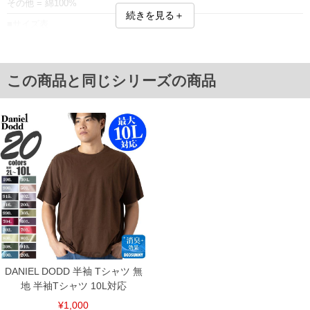
その他 = 綿100%
続きを見る＋
■サイズ表
サイズ/肩幅/袖丈/胸囲/着丈
2L/50/24/120/72
3L/52/25/126/74
4L/54/26/132/76
この商品と同じシリーズの商品
5L/56/27/138/78
6L/58/28/144/80
8L/62/30/156/84
10L/66/32/168/88
単位はcm
※【返品交換について】
返品交換希望の方は、商品到着後1週間以内にご連絡ください。
下着(肌着)やワイシャツは商品の性質上、返品交換不可とさせて頂いております。予め
ご了承くださいませ。
※【ボトムの裾上げをご希望の場合】
裾上げ料金は500円+税となります。
備考欄に股下●cmとご記入下さい。（裾上げ無料対象商品は1本につき税込6,000円以
上の品が対象。1本5,999円以下の商品は有料（500円+税）となります。）
出荷まで約1週間～20日間程お時間を頂く場合がございます。
尚、裾上げした商品は返品・交換不可となりますので、予めご了承下さい。
DANIEL DODD 半袖 Tシャツ 無
一部、お直しに対応出来ない商品がございます。(例：裾にファスナーや調節ひもが付
地 半袖Tシャツ 10L対応
いている、極端なデザインが施されている等)
¥1,000