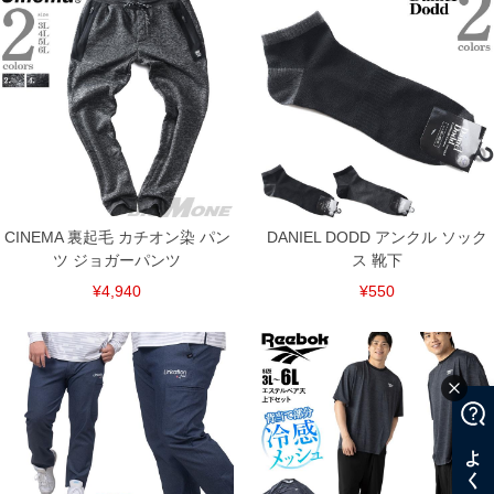
CINEMA 裏起毛 カチオン染 パン
DANIEL DODD アンクル ソック
ツ ジョガーパンツ
ス 靴下
¥4,940
¥550