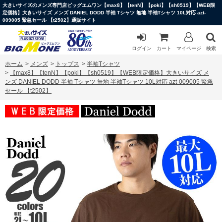
大きいサイズのメンズ専門店ビッグエムワン【max8】【tenN】【poki】【sh0519】【WEB限
定価格】大きいサイズ メンズ DANIEL DODD 半袖 Tシャツ 無地 半袖Tシャツ 10L対応 azt-
009005 緊急セール 【t2502】通販サイト
ログイン
カート
マイページ
検索
ホーム
>
メンズ
>
トップス
>
半袖Tシャツ
>
【max8】【tenN】【poki】【sh0519】【WEB限定価格】大きいサイズ メ
ンズ DANIEL DODD 半袖 Tシャツ 無地 半袖Tシャツ 10L対応 azt-009005 緊急
セール 【t2502】