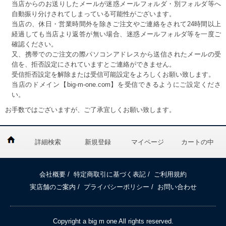
当店からのお送りしたメールが迷惑メールフォルダ・別フォルダ等へ
自動振り分けされてしまっている可能性がございます。
当店の、休日・営業時間外を除きご注文やご連絡をされて24時間以上
経過しても当店より返答が無い場合、迷惑メールフォルダ等を一度ご
確認ください。
又、携帯でのご注文の際パソコンアドレスから送信されたメールの受
信を、拒否設定にされていますとご連絡ができません。
受信拒否設定を解除または受信可能設定をよろしくお願い致します。
当店のドメイン【big-m-one.com】を受信できるようにご設定くださ
い。
お手数ではございますが、ご了承宜しくお願い致します。
詳細検索
新規登録
マイページ
カートの中
会社概要
/
特定商取引に基づく表記
/
ご利用規約
DETAIL
実店舗のご案内
/
プライバシーポリシー
/
お問い合わせ
Copyright a big m one All rights reserved.