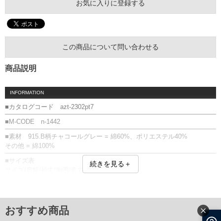
お気に入りに登録する
この商品について問い合わせる
商品説明
INFORMATION
■カタログコード azt-2302pt7
■M-CODE n-1442
■素材 915.B柄チャコールグレー = 綿60%、ポリエステル40%
その他 = 綿100%
■サイズ表
続きを見る＋
サイズ/肩幅/袖丈/胸囲/着丈
2L/50/24/120/72
3L/52/25/126/74
4L/54/26/132/76
5L/56/27/138/78
おすすめ商品
6L/58/28/144/80