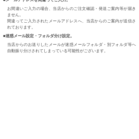
お間違いご入力の場合、当店からのご注文確認・発送ご案内等が届き
ません。
間違ってご入力されたメールアドレスへ、当店からのご案内が送信さ
れております。
■迷惑メール設定・フォルダ分け設定。
当店からのお送りしたメールが迷惑メールフォルダ・別フォルダ等へ
自動振り分けされてしまっている可能性がございます。
当店の、休日・営業時間外を除きご注文やご連絡をされて24時間以上
経過しても当店より返答が無い場合、迷惑メールフォルダ等を一度ご
確認ください。
又、携帯でのご注文の際パソコンアドレスから送信されたメールの受
信を、拒否設定にされていますとご連絡ができません。
受信拒否設定を解除または受信可能設定をよろしくお願い致します。
当店のドメイン【big-m-one.com】を受信できるようにご設定くださ
い。
お手数ではございますが、ご了承宜しくお願い致します。
詳細検索
新規登録
マイページ
カートの中