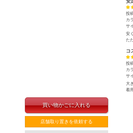
安
投
カ
サ
安
た
コ
投
カ
サ
大
着
買い物かごに入れる
店舗取り置きを依頼する