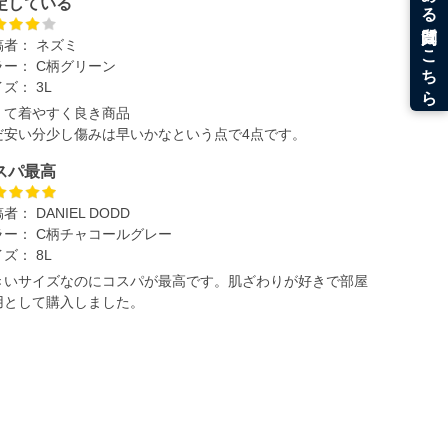
定している
稿者：
ネズミ
ラー：
C柄グリーン
イズ：
3L
くて着やすく良き商品
だ安い分少し傷みは早いかなという点で4点です。
スパ最高
稿者：
DANIEL DODD
ラー：
C柄チャコールグレー
イズ：
8L
きいサイズなのにコスパが最高です。肌ざわりが好きで部屋
用として購入しました。