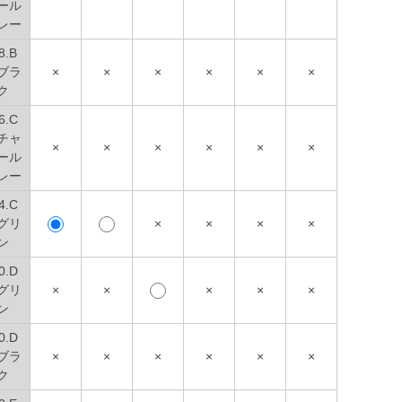
ール
レー
8.B
ブラ
×
×
×
×
×
×
ク
6.C
チャ
×
×
×
×
×
×
ール
レー
4.C
グリ
×
×
×
×
ン
0.D
グリ
×
×
×
×
×
ン
0.D
ブラ
×
×
×
×
×
×
ク