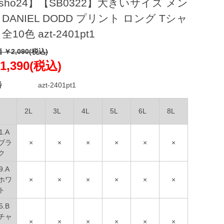
sho24】【SB0322】大きいサイズ メン
 DANIEL DODD プリント ロング Tシャ
全10色 azt-2401pt1
 ￥2,090(税込)
1,390(税込)
番
azt-2401pt1
2L
3L
4L
5L
6L
8L
1.A
ブラ
×
×
×
×
×
×
ク
9.A
ホワ
×
×
×
×
×
×
ト
5.B
チャ
×
×
×
×
×
×