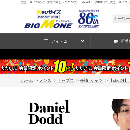
大きいサイズのメンズ専門店ビッグエムワン【sho24】【SB0322】大きいサイズ メンズ D
アイテム
新着
ホーム
>
メンズ
>
トップス
>
長袖Tシャツ
>
【sho24】