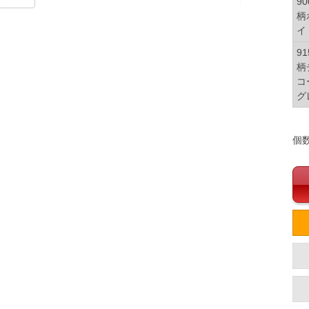
90
0%
柄
イ
ル】【グリーン】
91
L】
柄
コ
イズ
グ
袖丈
胸囲
着丈
60
120
72
個
61
126
74
62
132
76
63
138
78
64
144
80
66
164
84
単位はcm
ざいます。また、お客様がご使用の環境（コンピュータ画
場合がございます。予めご了承ください。