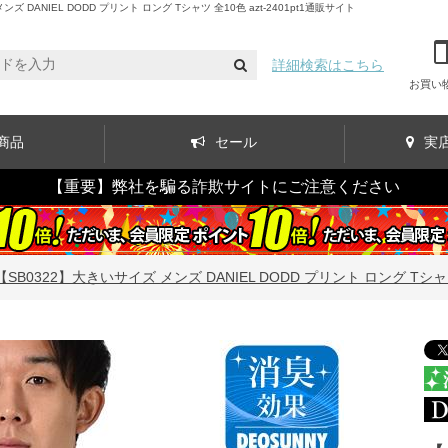
ANIEL DODD プリント ロング Tシャツ 全10色 azt-2401pt1通販サイト
詳細検索はこちら
お買い
商品
セール
実
【重要】弊社を騙る詐欺サイトにご注意ください
【SB0322】大きいサイズ メンズ DANIEL DODD プリント ロング Tシャツ 全