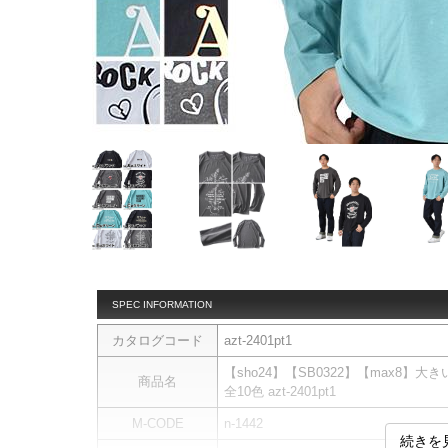
SPEC INFORMATION
カタログコード
azt-2401pt1
【sho24】【SB0322】【max8】大き
商品名
全10色 azt-2401pt1
M-CODE
n-1442
続きを