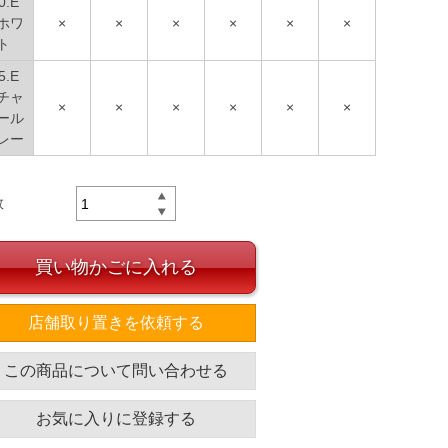
0.E
ホワ
×
×
×
×
×
×
ト
5.E
チャ
×
×
×
×
×
×
ール
レー
数
買い物かごに入れる
店舗取り置きを依頼する
この商品について問い合わせる
お気に入りに登録する