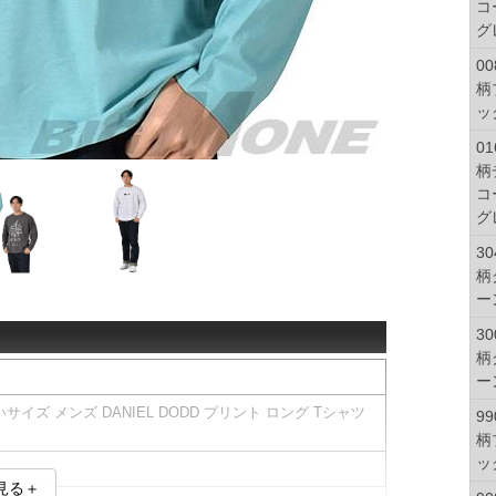
コ
グ
00
柄
ッ
01
柄
コ
グ
30
柄
ー
30
柄
ー
いサイズ メンズ DANIEL DODD プリント ロング Tシャツ
99
柄
ッ
見る＋