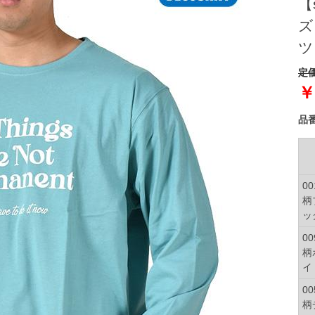
【
ズ
ツ 
定価
￥
品
00
柄
ッ
00
柄
イ
00
柄