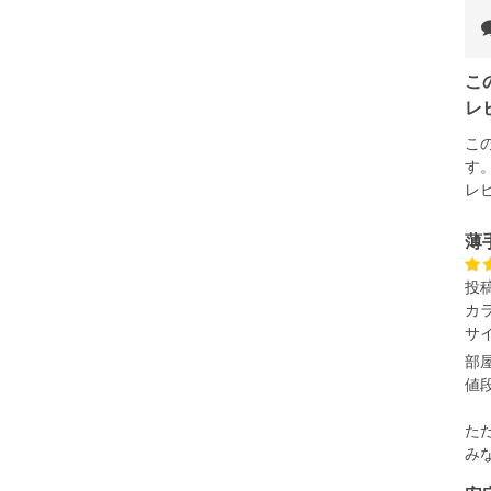
タグのサイズ表記と異なる場合があります。お取り扱い前に
共用しておりますので店頭での売り違い、店舗からのお取り
してしまう場合がございます。そのようなことがない様最大
こ
速やかにご連絡させて頂きますので予めご了承ください。
レ
こ
す
げ無料対象商品は1本につき税込6,000円以上の品が対象。
レ
税）となります。）
く場合がございます。
薄
なりますので、予めご了承下さい。
ます。(例：裾にファスナーや調節ひもが付いている、極
投
カ
サ
内にご連絡ください。
部
、返品交換不可とさせて頂いております。予めご了承くださ
値
た
み