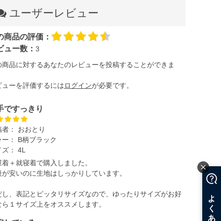
ユーザーレビュー
の商品の評価：
ビュー数：
3
の商品に対するあなたのレビューを投稿することができま
。
ビューを評価するには
ログイン
が必要です。
手ですっきり
稿者：
おおとり
ラー：
B柄ブラック
イズ：
4L
屋着＋就寝着で購入しました。
段が安いのに生地はしっかりしています。
だし、表記とピッタリサイズなので、ゆったりサイズがお好
なら１サイズ上をオススメします。