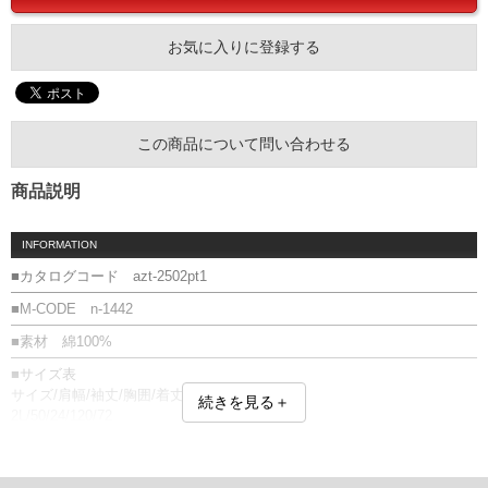
お気に入りに登録する
この商品について問い合わせる
商品説明
INFORMATION
■カタログコード azt-2502pt1
■M-CODE n-1442
■素材 綿100%
■サイズ表
サイズ/肩幅/袖丈/胸囲/着丈
続きを見る＋
2L/50/24/120/72
3L/52/25/126/74
4L/54/26/132/76
5L/56/27/138/78