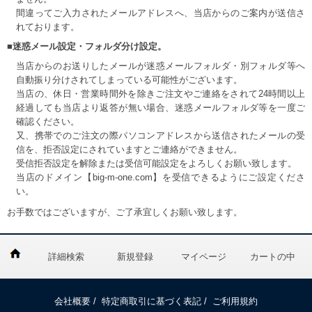
間違ってご入力されたメールアドレスへ、当店からのご案内が送信さ
れております。
■迷惑メール設定・フォルダ分け設定。
当店からのお送りしたメールが迷惑メールフォルダ・別フォルダ等へ
自動振り分けされてしまっている可能性がございます。
当店の、休日・営業時間外を除きご注文やご連絡をされて24時間以上
経過しても当店より返答が無い場合、迷惑メールフォルダ等を一度ご
確認ください。
又、携帯でのご注文の際パソコンアドレスから送信されたメールの受
信を、拒否設定にされていますとご連絡ができません。
受信拒否設定を解除または受信可能設定をよろしくお願い致します。
当店のドメイン【big-m-one.com】を受信できるようにご設定くださ
い。
お手数ではございますが、ご了承宜しくお願い致します。
詳細検索
新規登録
マイページ
カートの中
会社概要
/
特定商取引に基づく表記
/
ご利用規約