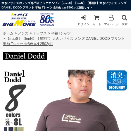
大きいサイズのメンズ専門店ビッグエムワン【max8】【tenN】【爆割T】大きいサイズ メンズ
DANIEL DODD プリント 半袖 Tシャツ 全8色 azt-2502pt1通販サイト
ログイン
カート
マイページ
検索
ホーム
>
メンズ
>
トップス
>
半袖Tシャツ
>
【max8】【tenN】【爆割T】大きいサイズ メンズ DANIEL DODD プリント
半袖 Tシャツ 全8色 azt-2502pt1