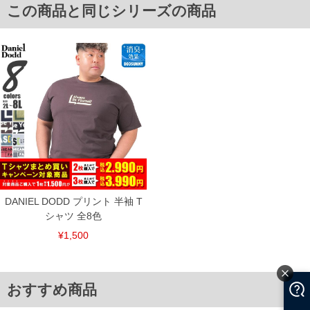
6L/58/28/144/80
この商品と同じシリーズの商品
8L/62/30/156/84
単位はcm
※【返品交換について】
返品交換希望の方は、商品到着後1週間以内にご連絡ください。
下着(肌着)やワイシャツは商品の性質上、返品交換不可とさせて頂いております。予め
ご了承くださいませ。
※【ボトムの裾上げをご希望の場合】
裾上げ料金は500円+税となります。
備考欄に股下●cmとご記入下さい。（裾上げ無料対象商品は1本につき税込6,000円以
上の品が対象。1本5,999円以下の商品は有料（500円+税）となります。）
出荷まで約1週間～20日間程お時間を頂く場合がございます。
尚、裾上げした商品は返品・交換不可となりますので、予めご了承下さい。
一部、お直しに対応出来ない商品がございます。(例：裾にファスナーや調節ひもが付
いている、極端なデザインが施されている等)
DANIEL DODD プリント 半袖 T
※商品によって若干のサイズの誤差がございます。また、お客様がご使用の環境（コ
ンピュータ画面）によって、商品の色味が若干異なる場合がございます。予めご了承
シャツ 全8色
ください。
※当店での掲載商品は、実店鋪と在庫を共用しておりますので店頭での売り違い、店
¥1,500
舗からのお取り寄せ等により、お客様にご迷惑をお掛けしてしまう場合がございま
す。そのようなことがない様最大限に努めておりますが、もしあった場合速やかにご
連絡させて頂きますので予めご了承ください。
おすすめ商品
ITEM INTRODUCTION