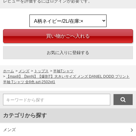
レビューを評価するには
ログイン
が必要です。
COLOR VARIATION
お気に入りに登録する
ホーム
>
メンズ
>
トップス
>
半袖Tシャツ
>
【max8】【tenN】【爆割T】大きいサイズ メンズ DANIEL DODD プリント
半袖 Tシャツ 全8色 azt-2502pt1
キーワードから探す
カテゴリから探す
メンズ