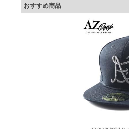
おすすめ商品
限に努めておりますが、もしあった場合
※【ボトムの裾上げをご希望の場合】
裾上げ料金は500円+税となります。
ご注意
備考欄に股下●cmとご記入下さい。（裾上
1本5,999円以下の商品は有料（500円+
出荷まで約1週間～20日間程お時間を頂
尚、裾上げした商品は返品・交換不可と
一部、お直しに対応出来ない商品がござい
端なデザインが施されている等)
※【返品交換について】
返品交換希望の方は、商品到着後1週間以
下着(肌着)やワイシャツは商品の性質上
いませ。
ITEM INTRODUCTION