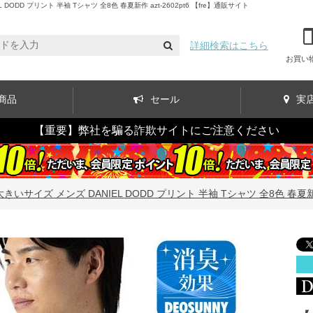
 プリント 半袖 Tシャツ 全8色 春夏新作 azt-2602pt6 【fre】通販サイト
詳細検索はこちら
お買い
商品
セール
実
【重要】弊社を騙る詐欺サイトにご注意ください
いサイズ メンズ DANIEL DODD プリント 半袖 Tシャツ 全8色 春夏新作 az