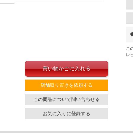
【ネイビー】【ワイン】
イズ
袖丈
胸囲
着丈
こ
25
126
74
レ
26
132
76
27
138
買い物かごに入れる
78
28
144
80
店舗取り置きを依頼する
30
156
84
単位はcm
この商品について問い合わせる
ざいます。また、お客様がご使用の環境（コンピュータ画
場合がございます。予めご了承ください。
お気に入りに登録する
タグのサイズ表記と異なる場合があります。お取り扱い前に
共用しておりますので店頭での売り違い、店舗からのお取り
してしまう場合がございます。そのようなことがない様最大