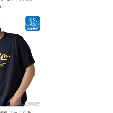
9
ト 半袖 Tシャツ 全8色