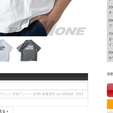
10
ネ
99
ブ
70
ダ
イ
90
ホ
個
リント 半袖 Tシャツ 全8色 春夏新作 azt-2602pt6 【fre】
見る＋