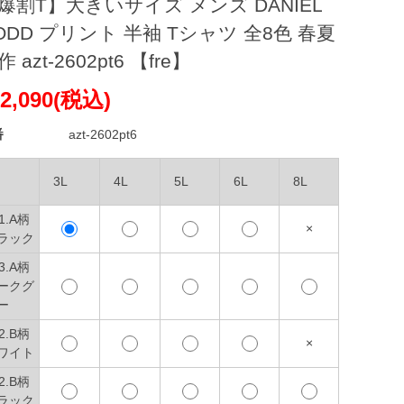
爆割T】大きいサイズ メンズ DANIEL
ODD プリント 半袖 Tシャツ 全8色 春夏
 azt-2602pt6 【fre】
2,090(税込)
番
azt-2602pt6
3L
4L
5L
6L
8L
1.A柄
×
ラック
3.A柄
ークグ
ー
2.B柄
×
ワイト
2.B柄
ラック