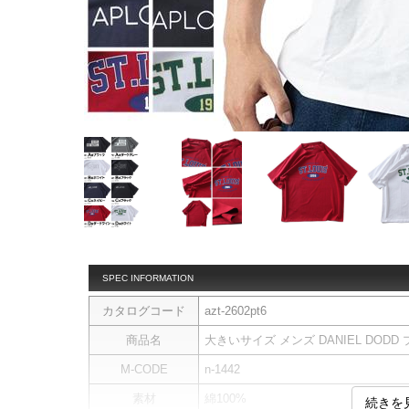
SPEC INFORMATION
カタログコード
azt-2602pt6
商品名
大きいサイズ メンズ DANIEL DODD プ
M-CODE
n-1442
素材
綿100%
続きを