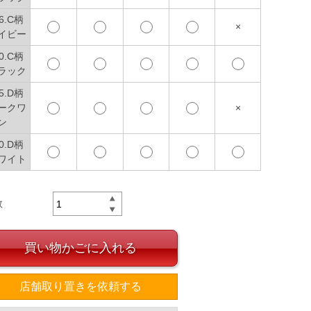
6.C柄
×
イビー
0.C柄
ラック
5.D柄
ークワ
×
ン
0.D柄
ワイト
数
買い物かごに入れる
店舗取り置きを依頼する