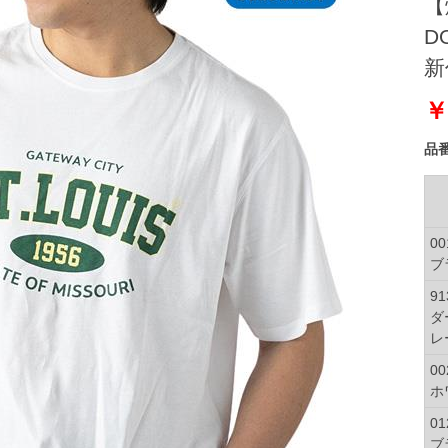
【
D
新作
￥
品
00
ブ
91
ダ
レ
00
ホ
01
ブ