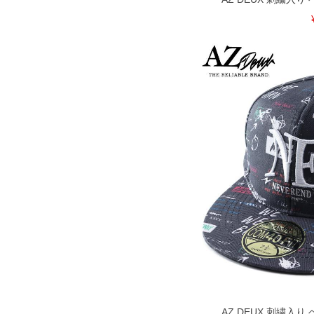
COLOR VARIATION
AZ DEUX 刺繍入