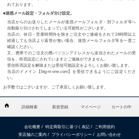
れております。
■迷惑メール設定・フォルダ分け設定。
当店からのお送りしたメールが迷惑メールフォルダ・別フォルダ等へ
自動振り分けされてしまっている可能性がございます。
当店の、休日・営業時間外を除きご注文やご連絡をされて24時間以上
経過しても当店より返答が無い場合、迷惑メールフォルダ等を一度ご
確認ください。
又、携帯でのご注文の際パソコンアドレスから送信されたメールの受
信を、拒否設定にされていますとご連絡ができません。
受信拒否設定を解除または受信可能設定をよろしくお願い致します。
当店のドメイン【big-m-one.com】を受信できるようにご設定くださ
い。
お手数ではございますが、ご了承宜しくお願い致します。
詳細検索
新規登録
マイページ
カートの中
会社概要
/
特定商取引に基づく表記
/
ご利用規約
実店舗のご案内
/
プライバシーポリシー
/
お問い合わせ