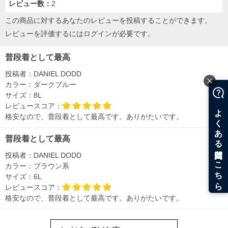
レビュー数：
2
5L/56/63/138/78
6L/58/64/144/80
この商品に対するあなたのレビューを投稿することができます。
8L/64/66/164/84
レビューを評価するには
ログイン
が必要です。
単位はcm
※【返品交換について】
普段着として最高
返品交換希望の方は、商品到着後1週間以内にご連絡ください。
下着(肌着)やワイシャツは商品の性質上、返品交換不可とさせて頂いております。予め
ご了承くださいませ。
投稿者：
DANIEL DODD
カラー：
ダークブルー
※【ボトムの裾上げをご希望の場合】
サイズ：
8L
裾上げ料金は500円+税となります。
備考欄に股下●cmとご記入下さい。（裾上げ無料対象商品は1本につき税込6,000円以
レビュースコア：
上の品が対象。1本5,999円以下の商品は有料（500円+税）となります。）
格安なので、普段着として最高です。ありがたいです。
出荷まで約1週間～20日間程お時間を頂く場合がございます。
尚、裾上げした商品は返品・交換不可となりますので、予めご了承下さい。
一部、お直しに対応出来ない商品がございます。(例：裾にファスナーや調節ひもが付
普段着として最高
いている、極端なデザインが施されている等)
投稿者：
DANIEL DODD
※商品によって若干のサイズの誤差がございます。また、お客様がご使用の環境（コ
カラー：
ブラウン系
ンピュータ画面）によって、商品の色味が若干異なる場合がございます。予めご了承
ください。
サイズ：
6L
※当店での掲載商品は、実店鋪と在庫を共用しておりますので店頭での売り違い、店
レビュースコア：
舗からのお取り寄せ等により、お客様にご迷惑をお掛けしてしまう場合がございま
格安なので、普段着として最高です。ありがたいです。
す。そのようなことがない様最大限に努めておりますが、もしあった場合速やかにご
連絡させて頂きますので予めご了承ください。