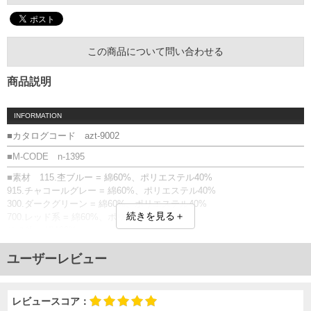
この商品について問い合わせる
商品説明
INFORMATION
■カタログコード azt-9002
■M-CODE n-1395
■素材 115.杢ブルー = 綿60%、ポリエステル40%
915.チャコールグレー = 綿60%、ポリエステル40%
300.ダークグリーン = 綿60%、ポリエステル40%
続きを見る＋
700.レッド系 = 綿60%、ポリエステル40%
その他 = 綿100%
■サイズ表
ユーザーレビュー
サイズ/肩幅/袖丈/胸囲/着丈
2L/50/60/120/72
3L/52/61/126/74
レビュースコア：
4L/54/62/132/76