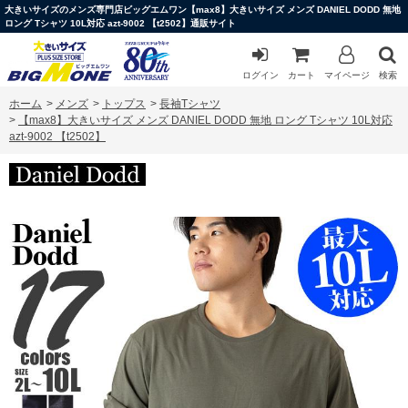
大きいサイズのメンズ専門店ビッグエムワン【max8】大きいサイズ メンズ DANIEL DODD 無地
ロング Tシャツ 10L対応 azt-9002 【t2502】通販サイト
ログイン
カート
マイページ
検索
ホーム
>
メンズ
>
トップス
>
長袖Tシャツ
>
【max8】大きいサイズ メンズ DANIEL DODD 無地 ロング Tシャツ 10L対応
azt-9002 【t2502】