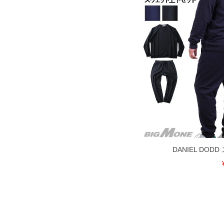
5L
114～134
6L
124～144
※商品によって若干のサイズの誤差がご
面）によって、商品の色味が若干異なる
※上記サイズが実際の商品に付いている
商品付属タグの記載もご確認下さい。
※当店での掲載商品は、実店鋪と在庫を
寄せ等により、お客様にご迷惑をお掛け
限に努めておりますが、もしあった場合
※【ボトムの裾上げをご希望の場合】
裾上げ料金は500円+税となります。
ご注意
備考欄に股下●cmとご記入下さい。（裾上
DANIEL DO
1本5,999円以下の商品は有料（500円+
出荷まで約1週間～20日間程お時間を頂
尚、裾上げした商品は返品・交換不可と
一部、お直しに対応出来ない商品がござい
端なデザインが施されている等)
※【返品交換について】
返品交換希望の方は、商品到着後1週間以