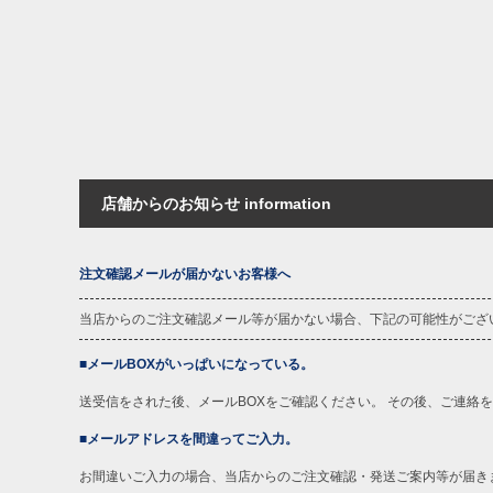
下着(肌着)やワイシャツは商品の性質上
いませ。
ITEM INTRODUCTION
店舗からのお知らせ information
注文確認メールが届かないお客様へ
当店からのご注文確認メール等が届かない場合、下記の可能性がござ
■メールBOXがいっぱいになっている。
送受信をされた後、メールBOXをご確認ください。 その後、ご連絡
■メールアドレスを間違ってご入力。
お間違いご入力の場合、当店からのご注文確認・発送ご案内等が届き