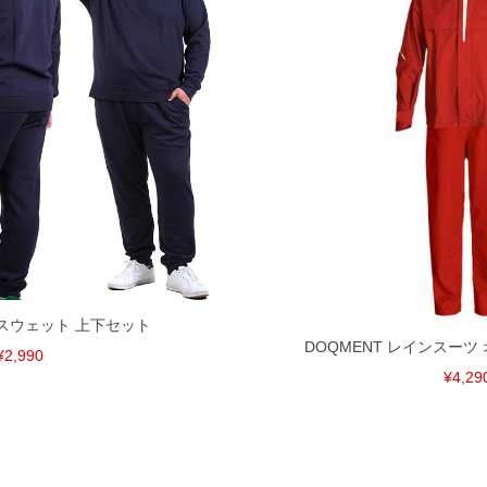
150
44
78
34
160
47
78
35
単位はcm
ざいます。また、お客様がご使用の環境（コンピュータ画
場合がございます。予めご了承ください。
タグのサイズ表記と異なる場合があります。お取り扱い前に
共用しておりますので店頭での売り違い、店舗からのお取り
してしまう場合がございます。そのようなことがない様最大
速やかにご連絡させて頂きますので予めご了承ください。
げ無料対象商品は1本につき税込6,000円以上の品が対象。
DD スウェット 上下セット
税）となります。）
DOQMENT レインスーツ 
く場合がございます。
¥2,990
なりますので、予めご了承下さい。
¥4,29
ます。(例：裾にファスナーや調節ひもが付いている、極
内にご連絡ください。