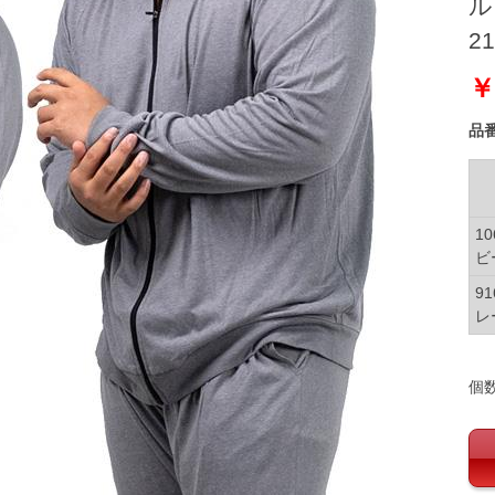
ル
21
￥
品
1
ビ
9
レ
個