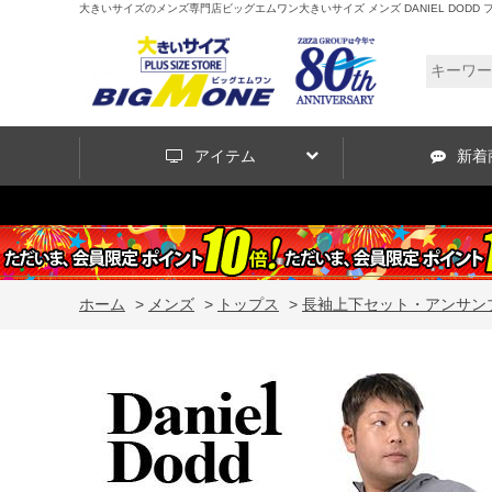
大きいサイズのメンズ専門店ビッグエムワン大きいサイズ メンズ DANIEL DODD フル
アイテム
新着
ホーム
>
メンズ
>
トップス
>
長袖上下セット・アンサン