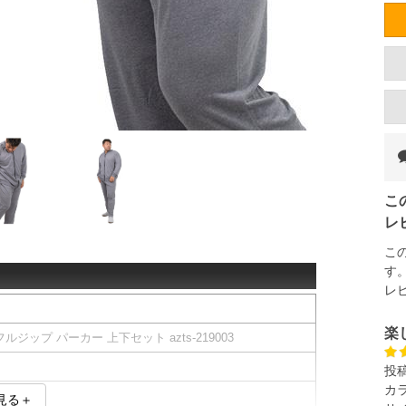
こ
レ
こ
す
レ
楽
フルジップ パーカー 上下セット azts-219003
投
カ
見る＋