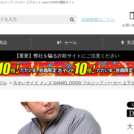
ジップ パーカー 上下セット azts-219003通販サイト
詳細検索はこちら
お買い
商品
セール
実
【重要】弊社を騙る詐欺サイトにご注意ください
ブル
>
大きいサイズ メンズ DANIEL DODD フルジップ パーカー 上下セット
大