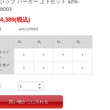
ジップ パーカー 上下セット azts-
9003
4,389(税込)
番
azts-219003
3L
4L
5L
6L
06.ネイ
×
×
×
×
ー
16.杢グ
×
×
×
×
ー
数
買い物かごに入れる