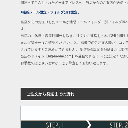
間違ってご入力されたメールアドレスへ、当店からのご案内が送信さ
■迷惑メール設定・フォルダ分け設定。
当店からのお送りしたメールが迷惑メールフォルダ・別フォルダ等
す。
当店の、休日・営業時間外を除きご注文やご連絡をされて24時間以
ォルダ等を一度ご確認くだ さい。又、携帯でのご注文の際パソコン
されていますとご連絡ができません。 受信拒否設定を解除または受
当店のドメイン【big-m-one.com】を受信できるようにご設定くださ
お手数ではございますが、ご了承宜しくお願い致します。
ご注文から発送までの流れ