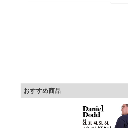
カラー展開
【ネイビー】【グレー】
サイズ展開
【3L】【4L】【5L】【6L】
サ
[トップス]
サイズ
肩幅
3L
54
4L
56
5L
58
6L
60
おすすめ商品
[ボトムス]
サイズ
ウエスト
3L
94～114
4L
104～124