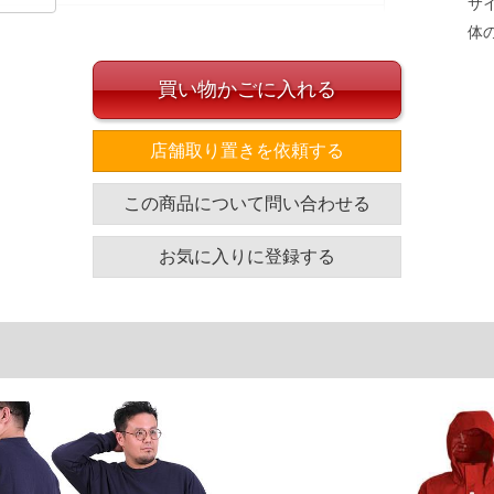
サ
体
買い物かごに入れる
イズ
店舗取り置きを依頼する
袖丈
胸囲
着丈
この商品について問い合わせる
66
132
74
67
138
76
お気に入りに登録する
68
144
78
69
150
80
ヒップ
渡幅
股下
股上
130
38
76
32
140
41
78
33