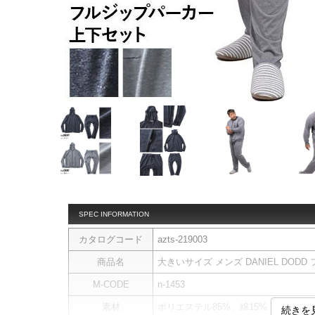
SPEC INFORMATION
カタログコード
azts-219003
商品名
大きいサイズ メンズ DANIEL DODD 
M-CODE
n-1453
素材
ポリエステル85%、綿15%
続きを