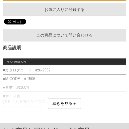
お気に入りに登録する
この商品について問い合わせる
商品説明
INFORMATION
■カタログコード azu-2552
■M-CODE n-1506
■素材 綿100%
■サイズ表
[着用される方のサイズの目安]
続きを見る＋
サイズ/バスト/ウエスト
2L/104～112/90～100
3L/110～118/95～105
4L/116～124/100～110
5L/122～130/105～115