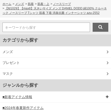
ホーム
>
メンズ
>
肌着
>
肌着・上
>
ノースリーブ
>
【fd1029】【max8】大きいサイズ メンズ DANIEL DODD 綿100% クルーネ
ック ノースリーブ Tシャツ 肌着 下着 消臭抗菌 インナーシャツ azu-2552
キーワードから探す
カテゴリから探す
メンズ
プレゼント
マスク
ジャンルから探す
■新着アイテム情報
■2024年春夏新作アイテム