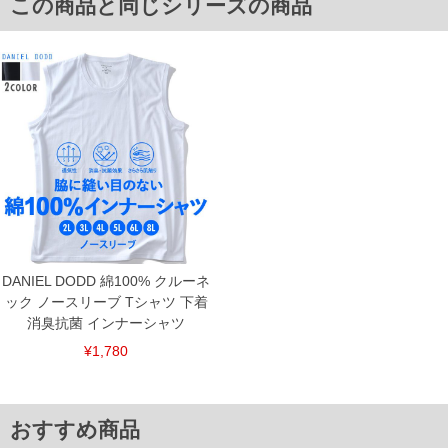
この商品と同じシリーズの商品
6L/128～136/110～120
7L/134～142/115～125
8L/140～148/120～130
単位はcm
※【返品交換について】
返品交換希望の方は、商品到着後1週間以内にご連絡ください。
下着(肌着)やワイシャツは商品の性質上、返品交換不可とさせて頂いております。予め
ご了承くださいませ。
※【ボトムの裾上げをご希望の場合】
裾上げ料金は500円+税となります。
備考欄に股下●cmとご記入下さい。（裾上げ無料対象商品は1本につき税込6,000円以
上の品が対象。1本5,999円以下の商品は有料（500円+税）となります。）
出荷まで約1週間～20日間程お時間を頂く場合がございます。
尚、裾上げした商品は返品・交換不可となりますので、予めご了承下さい。
一部、お直しに対応出来ない商品がございます。(例：裾にファスナーや調節ひもが付
DANIEL DODD 綿100% クルーネ
いている、極端なデザインが施されている等)
ック ノースリーブ Tシャツ 下着
※商品によって若干のサイズの誤差がございます。また、お客様がご使用の環境（コ
消臭抗菌 インナーシャツ
ンピュータ画面）によって、商品の色味が若干異なる場合がございます。予めご了承
¥1,780
ください。
※当店での掲載商品は、実店鋪と在庫を共用しておりますので店頭での売り違い、店
舗からのお取り寄せ等により、お客様にご迷惑をお掛けしてしまう場合がございま
す。そのようなことがない様最大限に努めておりますが、もしあった場合速やかにご
連絡させて頂きますので予めご了承ください。
おすすめ商品