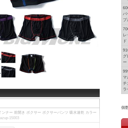
60
パ
プ
70
レ
ド
91
グ
ー
99
マ
チ
ラ
個
D インナー 前開き ボクサー ボクサーパンツ 吸水速乾 カラー
p-15003