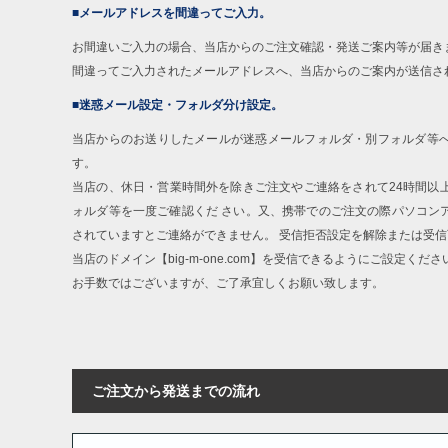
■メールアドレスを間違ってご入力。
お間違いご入力の場合、当店からのご注文確認・発送ご案内等が届き
間違ってご入力されたメールアドレスへ、当店からのご案内が送信さ
■迷惑メール設定・フォルダ分け設定。
当店からのお送りしたメールが迷惑メールフォルダ・別フォルダ等
す。
当店の、休日・営業時間外を除きご注文やご連絡をされて24時間以
ォルダ等を一度ご確認くだ さい。又、携帯でのご注文の際パソコン
されていますとご連絡ができません。 受信拒否設定を解除または受
当店のドメイン【big-m-one.com】を受信できるようにご設定くださ
お手数ではございますが、ご了承宜しくお願い致します。
ご注文から発送までの流れ