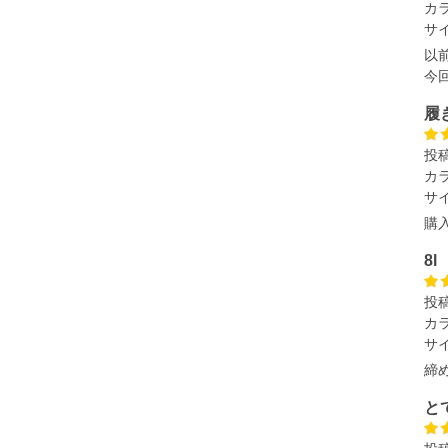
ざいます。また、お客様がご使用の環境（コンピュータ画
カ
場合がございます。予めご了承ください。
サ
タグのサイズ表記と異なる場合があります。お取り扱い前に
以
今
共用しておりますので店頭での売り違い、店舗からのお取り
してしまう場合がございます。そのようなことがない様最大
履
速やかにご連絡させて頂きますので予めご了承ください。
投
カ
サ
げ無料対象商品は1本につき税込6,000円以上の品が対象。
税）となります。）
購
く場合がございます。
なりますので、予めご了承下さい。
8l
ます。(例：裾にファスナーや調節ひもが付いている、極
投
カ
サ
内にご連絡ください。
、返品交換不可とさせて頂いております。予めご了承くださ
締
と