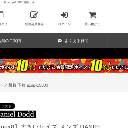
 azup-15003通販サイト
物ガイド
新規会員登録
ログイン
買い物かご
店舗のご案内
よくある質問
肌着 下着 azup-15003
max8】大きいサイズ メンズ DANIEL