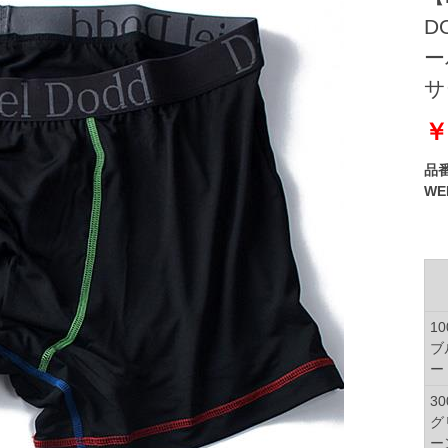
D
ー
サ
￥
品
W
10
ブ
ー
30
グ
ー