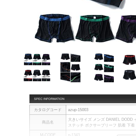
SPEC INFORMATION
カタログコード
azup-15003
大きいサイズ メンズ DANIEL DOD
商品名
ステッチ ボクサーブリーフ 肌着 下着 azu
M-CODE
n-1343