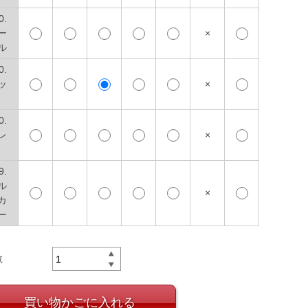
0.
ー
×
ル
0.
ッ
×
0.
レ
×
9.
ル
×
カ
ー
数
買い物かごに入れる