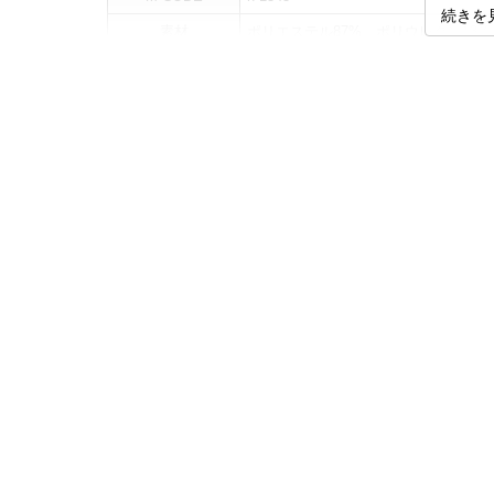
続きを
素材
ポリエステル87%、ポリウレタン13%
カラー展開
【ブルー】【グリーン】【レッド】【
サイズ展開
【2L】【3L】【4L】【5L】【6L】【7
[着用される方
サイズ
2L
3L
4L
5L
6L
7L
8L