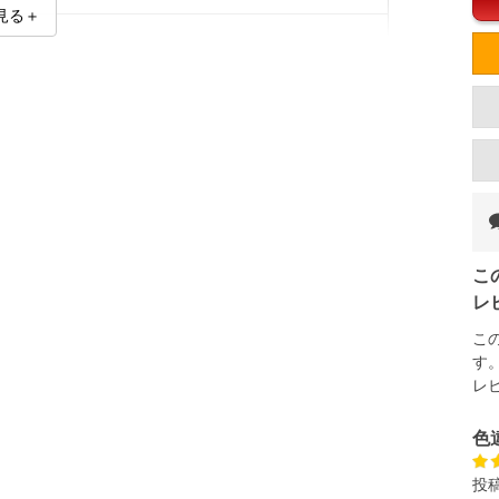
見る＋
マルチカラー】【パープル】【グレー】
L】【8L】
のサイズの目安]
ウエスト
94～108
100～116
こ
106～124
レ
112～132
こ
す
118～140
レ
124～148
色
130～156
単位はcm
投