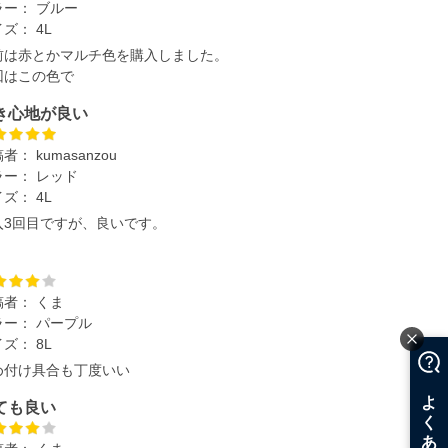
ラー：
ブルー
イズ：
4L
前は赤とかマルチ色を購入しました。
回はこの色で
き心地が良い
稿者：
kumasanzou
ラー：
レッド
イズ：
4L
入3回目ですが、良いです。
稿者：
くま
ラー：
パープル
イズ：
8L
め付け具合も丁度いい
ても良い