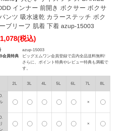
ODD インナー 前開き ボクサー ボクサ
パンツ 吸水速乾 カラーステッチ ボク
ーブリーフ 肌着 下着 azup-15003
1,078(税込)
番
azup-15003
EB会員特典
ビッグエムワン会員登録で店内全品送料無料!
さらに、ポイント特典やレビュー特典も満載で
す。
2L
3L
4L
5L
6L
7L
8L
0.
ル
×
0.
リ
×
ン