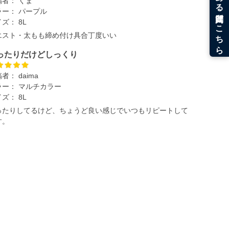
稿者：
くま
ラー：
パープル
イズ：
8L
エスト・太もも締め付け具合丁度いい
ったりだけどしっくり
稿者：
daima
ラー：
マルチカラー
イズ：
8L
ったりしてるけど、ちょうど良い感じでいつもリピートして
す。