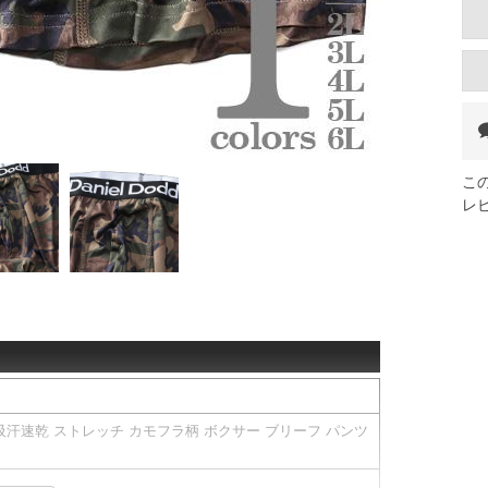
こ
レ
D 吸汗速乾 ストレッチ カモフラ柄 ボクサー ブリーフ パンツ