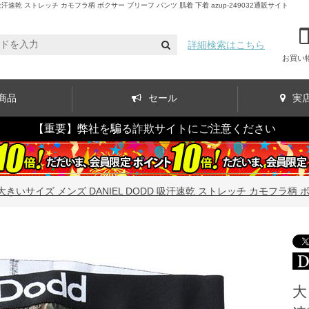
速乾 ストレッチ カモフラ柄 ボクサー ブリーフ パンツ 肌着 下着 azup-249032通販サイト
詳細検索はこちら
お買い
商品
セール
実
【重要】弊社を騙る詐欺サイトにご注意ください
大きいサイズ メンズ DANIEL DODD 吸汗速乾 ストレッチ カモフラ柄 ボク
大