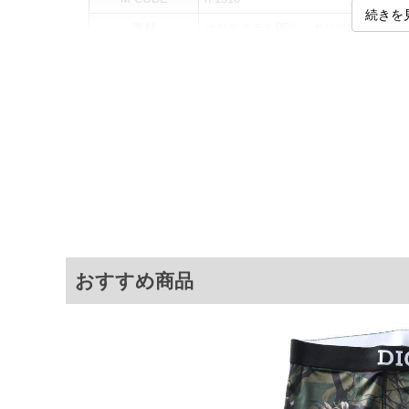
続きを
素材
ポリエステル95%、ポリウレタン5%
カラー展開
【オリーブ】
サイズ展開
【2L】【3L】【4L】【5L】【6L】
[着用される方
サイズ
2L
3L
4L
5L
おすすめ商品
6L
※商品によって若干のサイズの誤差がご
面）によって、商品の色味が若干異なる
※上記サイズが実際の商品に付いている