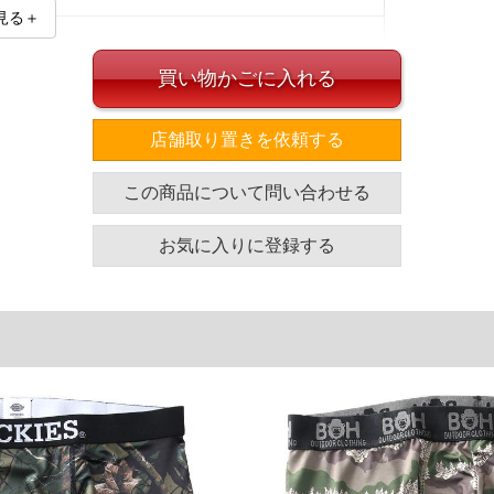
見る＋
買い物かごに入れる
店舗取り置きを依頼する
のサイズの目安]
この商品について問い合わせる
ウエスト
94～108
お気に入りに登録する
100～116
106～124
112～132
118～140
単位はcm
ざいます。また、お客様がご使用の環境（コンピュータ画
場合がございます。予めご了承ください。
タグのサイズ表記と異なる場合があります。お取り扱い前に