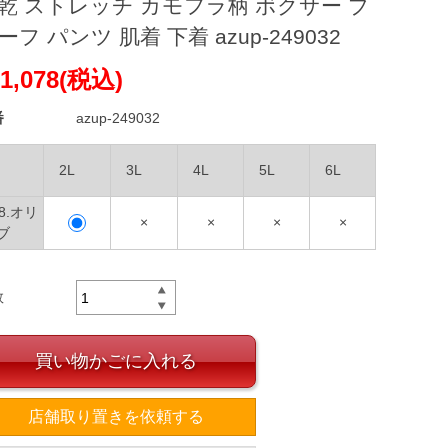
乾 ストレッチ カモフラ柄 ボクサー ブ
ーフ パンツ 肌着 下着 azup-249032
1,078(税込)
番
azup-249032
2L
3L
4L
5L
6L
08.オリ
×
×
×
×
ブ
数
買い物かごに入れる
店舗取り置きを依頼する