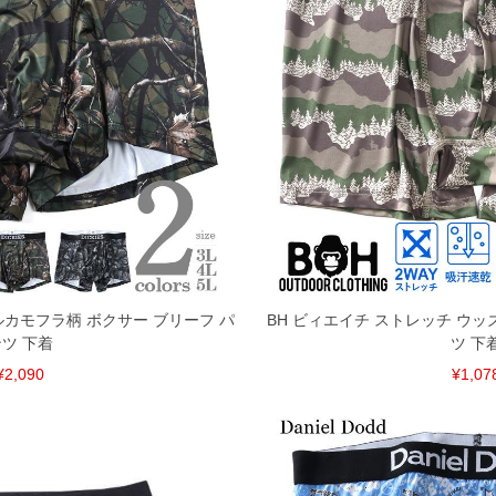
共用しておりますので店頭での売り違い、店舗からのお取り
してしまう場合がございます。そのようなことがない様最大
速やかにご連絡させて頂きますので予めご了承ください。
げ無料対象商品は1本につき税込6,000円以上の品が対象。
税）となります。）
く場合がございます。
なりますので、予めご了承下さい。
ます。(例：裾にファスナーや調節ひもが付いている、極
内にご連絡ください。
リアルカモフラ柄 ボクサー ブリーフ パ
BH ビィエイチ ストレッチ ウッ
、返品交換不可とさせて頂いております。予めご了承くださ
ツ 下着
ツ 下
¥2,090
¥1,07