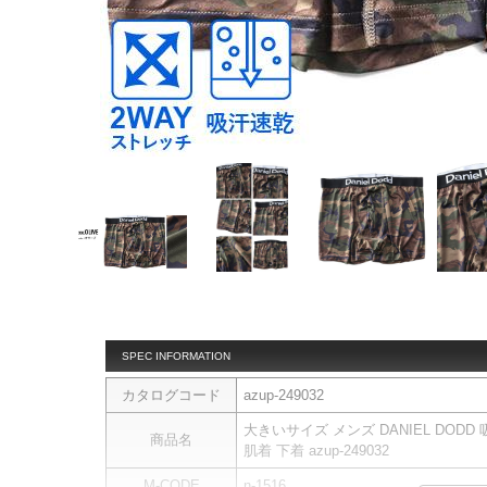
SPEC INFORMATION
カタログコード
azup-249032
大きいサイズ メンズ DANIEL DOD
商品名
肌着 下着 azup-249032
M-CODE
n-1516