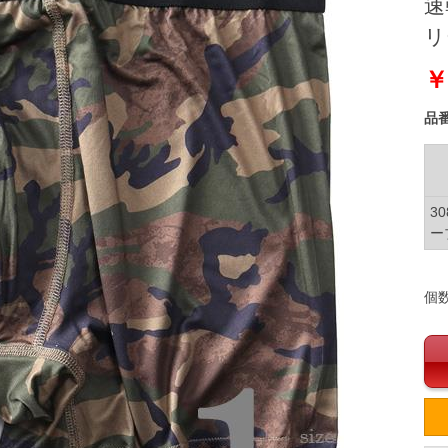
速
リ
￥
品
3
ー
個