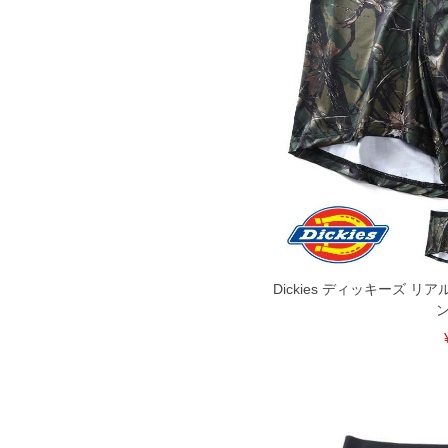
商品付属タグの記載もご確認下さい。
※当店での掲載商品は、実店鋪と在庫を
寄せ等により、お客様にご迷惑をお掛け
限に努めておりますが、もしあった場合
※【ボトムの裾上げをご希望の場合】
裾上げ料金は500円+税となります。
ご注意
備考欄に股下●cmとご記入下さい。（裾上
1本5,999円以下の商品は有料（500円+
出荷まで約1週間～20日間程お時間を頂
尚、裾上げした商品は返品・交換不可と
一部、お直しに対応出来ない商品がござい
端なデザインが施されている等)
※【返品交換について】
返品交換希望の方は、商品到着後1週間以
Dickies ディッキーズ 
下着(肌着)やワイシャツは商品の性質上
ン
いませ。
ITEM INTRODUCTION