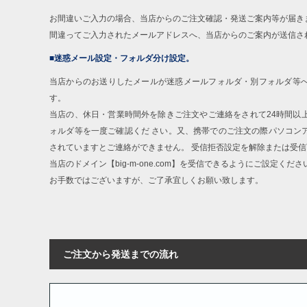
お間違いご入力の場合、当店からのご注文確認・発送ご案内等が届き
間違ってご入力されたメールアドレスへ、当店からのご案内が送信さ
■迷惑メール設定・フォルダ分け設定。
当店からのお送りしたメールが迷惑メールフォルダ・別フォルダ等
す。
COLOR VARIATION
当店の、休日・営業時間外を除きご注文やご連絡をされて24時間以
ォルダ等を一度ご確認くだ さい。又、携帯でのご注文の際パソコン
されていますとご連絡ができません。 受信拒否設定を解除または受
当店のドメイン【big-m-one.com】を受信できるようにご設定くださ
お手数ではございますが、ご了承宜しくお願い致します。
ご注文から発送までの流れ