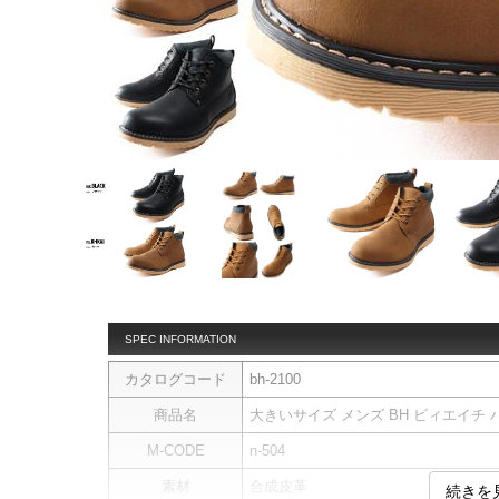
SPEC INFORMATION
カタログコード
bh-2100
商品名
大きいサイズ メンズ BH ビィエイチ ハ
M-CODE
n-504
素材
合成皮革
続きを