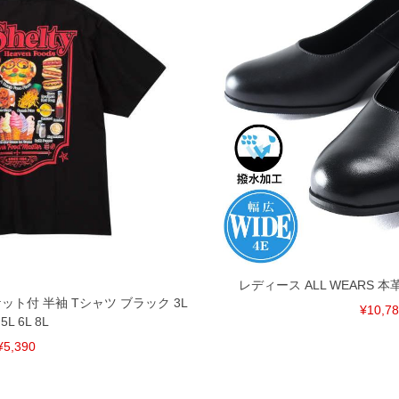
げ無料対象商品は1本につき税込6,000円以上の品が対象。
税）となります。）
く場合がございます。
なりますので、予めご了承下さい。
ます。(例：裾にファスナーや調節ひもが付いている、極
内にご連絡ください。
、返品交換不可とさせて頂いております。予めご了承くださ
レディース ALL WEARS 本
ケット付 半袖 Tシャツ ブラック 3L
¥10,7
 5L 6L 8L
¥5,390