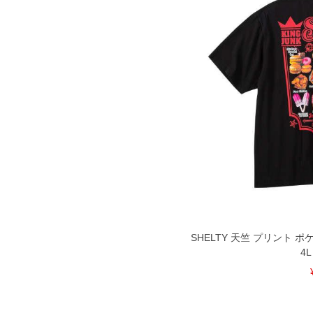
裾上げ料金は500円+税となります。
ご注意
備考欄に股下●cmとご記入下さい。（裾上
1本5,999円以下の商品は有料（500円+
出荷まで約1週間～20日間程お時間を頂
尚、裾上げした商品は返品・交換不可と
一部、お直しに対応出来ない商品がござい
端なデザインが施されている等)
※【返品交換について】
返品交換希望の方は、商品到着後1週間以
下着(肌着)やワイシャツは商品の性質上
いませ。
ITEM INTRODUCTION
SHELTY 天竺 プリント ポ
4L