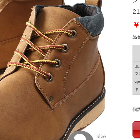
イ
21
￥
品
B
ッ
Y
キ
個