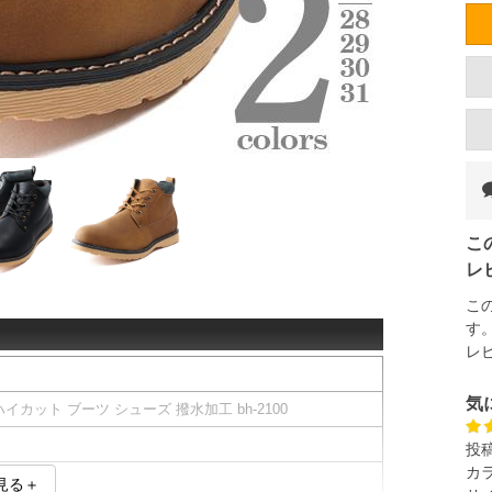
こ
レ
こ
す
レ
気
イカット ブーツ シューズ 撥水加工 bh-2100
投
カ
見る＋