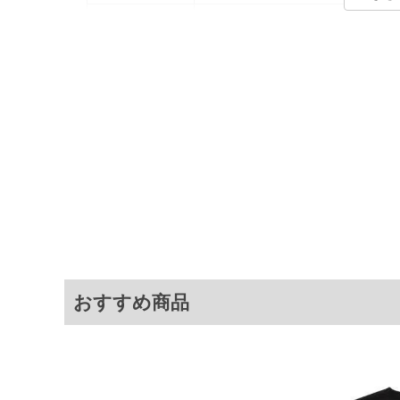
カラー展開
【ブラック】【カーキ】
サイズ展開
【28.0】【29.0】【30.0】【31.0】
サ
28
29
30
31
※商品によって若干のサイズの誤差がご
面）によって、商品の色味が若干異なる
※上記サイズが実際の商品に付いている
おすすめ商品
商品付属タグの記載もご確認下さい。
※当店での掲載商品は、実店鋪と在庫を
寄せ等により、お客様にご迷惑をお掛け
限に努めておりますが、もしあった場合
※【ボトムの裾上げをご希望の場合】