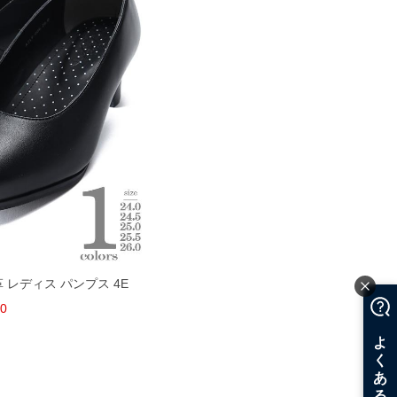
革 レディス パンプス 4E
80