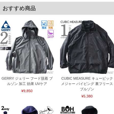
ト仕様。インナーのフリースを取り外す事で3通りの着こなしが可能で
す。
おすすめ商品
■サイズ表
[アウター]
サイズ/肩幅/袖丈/胸囲/着丈
2L/51/65/126/78
3L/53/66/134/80
4L/55/67/142/82
5L/57/68/150/84
6L/59/69/158/86
8L/63/71/174/94
[ライナー]
サイズ/肩幅/袖丈/胸囲/着丈
2L/50/65/118/70
3L/52/66/126/72
4L/54/67/134/74
GERRY ジェリー フード脱着 ブ
CUBIC MEASURE キュービック
5L/56/68/142/76
ルゾン 加工 効果 UVケア
メジャー パイピング 裏フリース
6L/58/69/150/78
ブルゾン
¥9,850
8L/62/71/166/82
¥5,380
単位はcm
※【返品交換について】
返品交換希望の方は、商品到着後1週間以内にご連絡ください。
下着(肌着)やワイシャツは商品の性質上、返品交換不可とさせて頂いております。予め