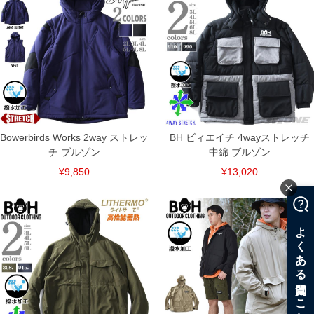
ご了承くださいませ。
※【ボトムの裾上げをご希望の場合】
裾上げ料金は500円+税となります。
備考欄に股下●cmとご記入下さい。（裾上げ無料対象商品は1本につき税込6,000円以
上の品が対象。1本5,999円以下の商品は有料（500円+税）となります。）
出荷まで約1週間～20日間程お時間を頂く場合がございます。
尚、裾上げした商品は返品・交換不可となりますので、予めご了承下さい。
一部、お直しに対応出来ない商品がございます。(例：裾にファスナーや調節ひもが付
いている、極端なデザインが施されている等)
※商品によって若干のサイズの誤差がございます。また、お客様がご使用の環境（コ
ンピュータ画面）によって、商品の色味が若干異なる場合がございます。予めご了承
Bowerbirds Works 2way ストレッ
BH ビィエイチ 4wayストレッチ
ください。
チ ブルゾン
中綿 ブルゾン
※当店での掲載商品は、実店鋪と在庫を共用しておりますので店頭での売り違い、店
舗からのお取り寄せ等により、お客様にご迷惑をお掛けしてしまう場合がございま
¥9,850
¥13,020
す。そのようなことがない様最大限に努めておりますが、もしあった場合速やかにご
連絡させて頂きますので予めご了承ください。
ITEM INTRODUCTION