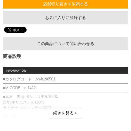
店舗取り置きを依頼する
お気に入りに登録する
この商品について問い合わせる
商品説明
INFORMATION
■カタログコード bh-b190501
■M-CODE n-1422
■素材 表地:ポリエステル100%
裏地:ポリエステル100%
ライナー:ポリエステル100%
続きを見る＋
■商品説明
BH ビィエイチ からアウトドアテイストを意識したブルゾンが登場。裾
とフードには空気の侵入を抑えるコード付、腰ポケットはダブルポケッ