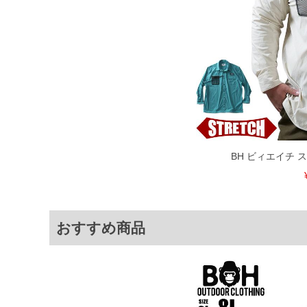
※当店での掲載商品は、実店鋪と在庫を
寄せ等により、お客様にご迷惑をお掛け
限に努めておりますが、もしあった場合
※【ボトムの裾上げをご希望の場合】
裾上げ料金は500円+税となります。
ご注意
備考欄に股下●cmとご記入下さい。（裾上
1本5,999円以下の商品は有料（500円+
出荷まで約1週間～20日間程お時間を頂
尚、裾上げした商品は返品・交換不可と
一部、お直しに対応出来ない商品がござい
端なデザインが施されている等)
BH ビィエイチ 
※【返品交換について】
返品交換希望の方は、商品到着後1週間以
下着(肌着)やワイシャツは商品の性質上
いませ。
おすすめ商品
ITEM INTRODUCTION