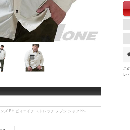
こ
レ
ンズ BH ビィエイチ ストレッチ ヌプシ シャツ bh-