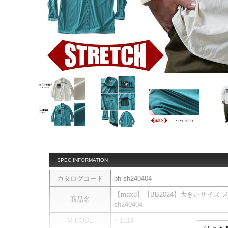
SPEC INFORMATION
カタログコード
bh-sh240404
【max8】【BB2024】大きいサイズ メ
商品名
sh240404
M-CODE
n-1514