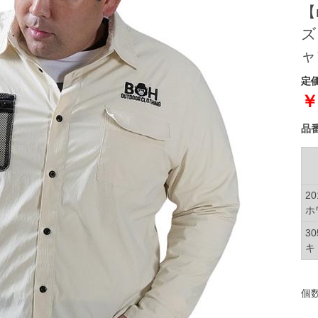
【
ズ
ャ
定価
￥
品
2
ホ
3
キ
個