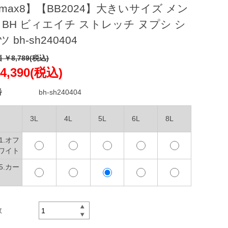
max8】【BB2024】大きいサイズ メン
 BH ビィエイチ ストレッチ ヌプシ シ
ツ bh-sh240404
 ￥8,789(税込)
4,390(税込)
番
bh-sh240404
3L
4L
5L
6L
8L
01.オフ
ワイト
05.カー
数