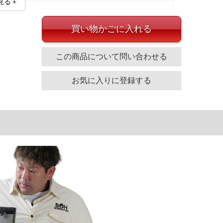
見る＋
買い物かごに入れる
この商品について問い合わせる
イズ
お気に入りに登録する
袖丈
胸囲
着丈
63
140
80
64
146
82
65
152
84
66
158
86
68
170
90
単位はcm
ざいます。また、お客様がご使用の環境（コンピュータ画
場合がございます。予めご了承ください。
タグのサイズ表記と異なる場合があります。お取り扱い前に