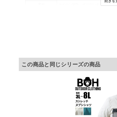
続きを
素材
ナイロン96%、ポリウレタン4%
カラー展開
【ホワイト】【カーキ】
サイズ展開
【3L】【4L】【5L】【6L】【8L】
サ
サイズ
肩幅
3L
54
4L
56
この商品と同じシリーズの商品
5L
58
6L
60
8L
64
※商品によって若干のサイズの誤差がご
面）によって、商品の色味が若干異なる
※上記サイズが実際の商品に付いている
商品付属タグの記載もご確認下さい。