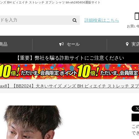
BH ビィエイチ ストレッチ ヌプシ シャツ bh-sh240404通販サイト
詳細検索はこちら
お買い
商品
セール
実
【重要】弊社を騙る詐欺サイトにご注意ください
ax8】【BB2024】大きいサイズ メンズ BH ビィエイチ ストレッチ ヌプシ 
こ
で