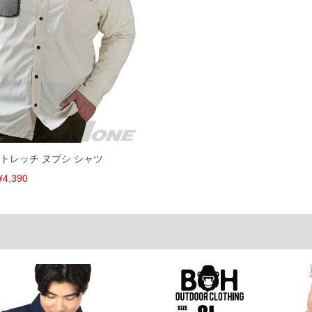
共用しておりますので店頭での売り違い、店舗からのお取り
してしまう場合がございます。そのようなことがない様最大
速やかにご連絡させて頂きますので予めご了承ください。
げ無料対象商品は1本につき税込6,000円以上の品が対象。
税）となります。）
く場合がございます。
なりますので、予めご了承下さい。
ます。(例：裾にファスナーや調節ひもが付いている、極
ストレッチ ヌプシ シャツ
¥4,390
内にご連絡ください。
、返品交換不可とさせて頂いております。予めご了承くださ