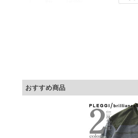
素材
綿100%
カラー展開
【ベージュ】【グリーン】
サイズ展開
【3L】【4L】【5L】【6L】【8L】
サ
サイズ
肩幅
3L
54
4L
56
5L
58
6L
60
おすすめ商品
8L
64
※商品によって若干のサイズの誤差がご
面）によって、商品の色味が若干異なる
※上記サイズが実際の商品に付いている
商品付属タグの記載もご確認下さい。
※当店での掲載商品は、実店鋪と在庫を