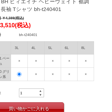
 BH ビィエイチ ヘビーウェイト 裾調
 長袖 Tシャツ bh-t240401
 ￥4,389(税込)
3,510(税込)
番
bh-t240401
3L
4L
5L
6L
8L
01.ベー
×
×
×
×
×
ュ
00.グリ
×
×
×
×
ン系
数
買い物かごに入れる