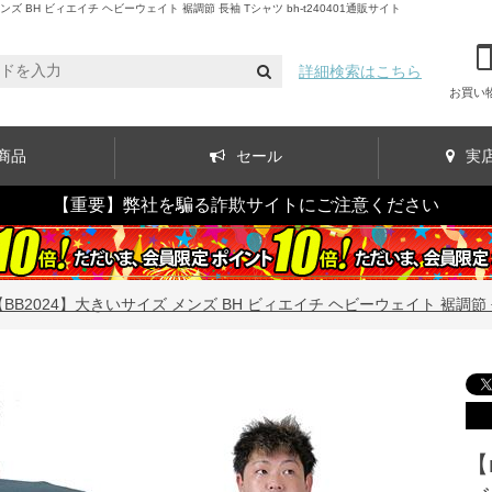
BH ビィエイチ ヘビーウェイト 裾調節 長袖 Tシャツ bh-t240401通販サイト
詳細検索はこちら
お買い
商品
セール
実
【重要】弊社を騙る詐欺サイトにご注意ください
【BB2024】大きいサイズ メンズ BH ビィエイチ ヘビーウェイト 裾調節 長袖 
【