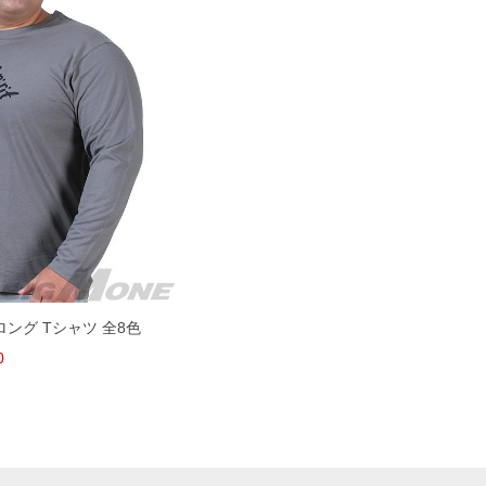
 ロング Tシャツ 全8色
0