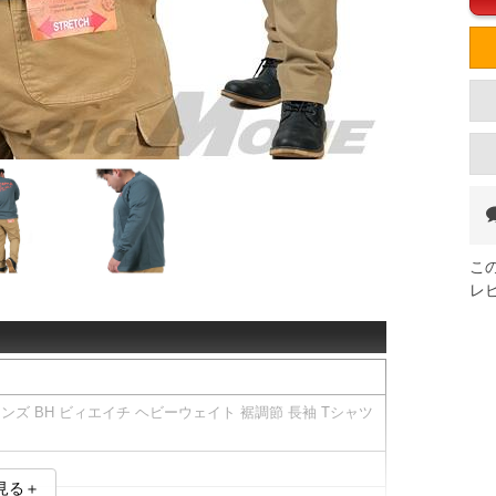
こ
レ
メンズ BH ビィエイチ ヘビーウェイト 裾調節 長袖 Tシャツ
見る＋