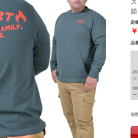
ズ
節
定価
￥
品
2
ジ
3
ー
個