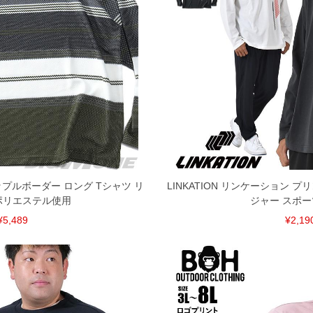
してしまう場合がございます。そのようなことがない様最大
速やかにご連絡させて頂きますので予めご了承ください。
げ無料対象商品は1本につき税込6,000円以上の品が対象。
税）となります。）
く場合がございます。
なりますので、予めご了承下さい。
ます。(例：裾にファスナーや調節ひもが付いている、極
内にご連絡ください。
ナップルボーダー ロング Tシャツ リ
LINKATION リンケーション プ
、返品交換不可とさせて頂いております。予めご了承くださ
ポリエステル使用
ジャー スポ
¥5,489
¥2,19