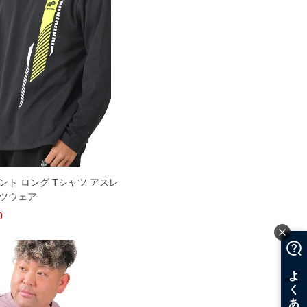
リント ロング Tシャツ アスレ
ーツウェア
0