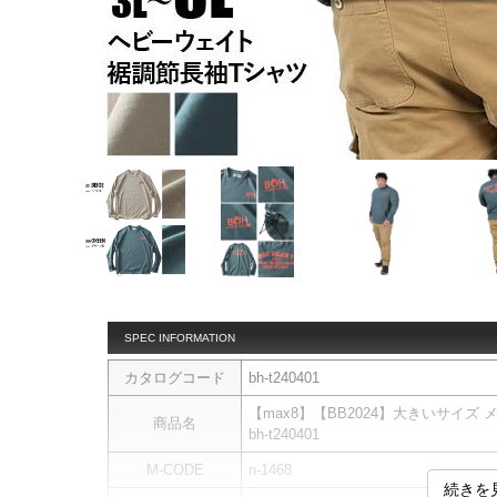
SPEC INFORMATION
カタログコード
bh-t240401
【max8】【BB2024】大きいサイズ 
商品名
bh-t240401
M-CODE
n-1468
続きを