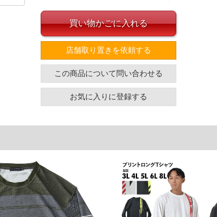
買い物かごに入れる
店舗取り置きを依頼する
イズ
この商品について問い合わせる
袖丈
胸囲
着丈
66
128
76
お気に入りに登録する
67
134
78
68
140
80
69
146
82
71
158
86
単位はcm
ざいます。また、お客様がご使用の環境（コンピュータ画
場合がございます。予めご了承ください。
タグのサイズ表記と異なる場合があります。お取り扱い前に
共用しておりますので店頭での売り違い、店舗からのお取り