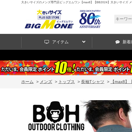
大きいサイズのメンズ専門店ビッグエムワン【max8】【BB2024】大きいサイズ メンズ 
アイテム
新着
ホーム
>
メンズ
>
トップス
>
長袖Tシャツ
>
【max8】