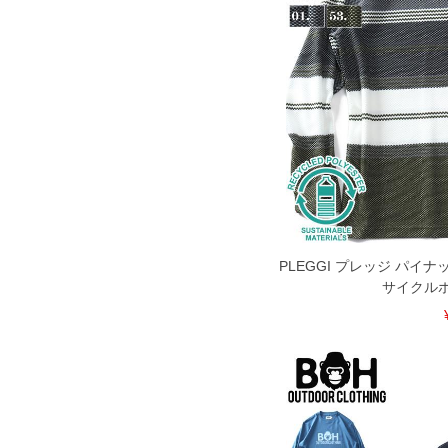
寄せ等により、お客様にご迷惑をお掛け
限に努めておりますが、もしあった場合
※【ボトムの裾上げをご希望の場合】
裾上げ料金は500円+税となります。
ご注意
備考欄に股下●cmとご記入下さい。（裾上
1本5,999円以下の商品は有料（500円+
出荷まで約1週間～20日間程お時間を頂
尚、裾上げした商品は返品・交換不可と
一部、お直しに対応出来ない商品がござい
端なデザインが施されている等)
※【返品交換について】
返品交換希望の方は、商品到着後1週間以
PLEGGI プレッジ パイ
下着(肌着)やワイシャツは商品の性質上
サイクル
いませ。
ITEM INTRODUCTION