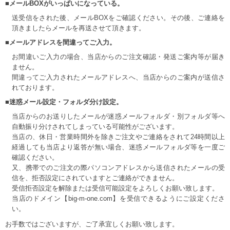
■メールBOXがいっぱいになっている。
送受信をされた後、メールBOXをご確認ください。その後、ご連絡を
頂きましたらメールを再送させて頂きます。
■メールアドレスを間違ってご入力。
お間違いご入力の場合、当店からのご注文確認・発送ご案内等が届き
ません。
間違ってご入力されたメールアドレスへ、当店からのご案内が送信さ
れております。
■迷惑メール設定・フォルダ分け設定。
当店からのお送りしたメールが迷惑メールフォルダ・別フォルダ等へ
自動振り分けされてしまっている可能性がございます。
当店の、休日・営業時間外を除きご注文やご連絡をされて24時間以上
経過しても当店より返答が無い場合、迷惑メールフォルダ等を一度ご
確認ください。
又、携帯でのご注文の際パソコンアドレスから送信されたメールの受
信を、拒否設定にされていますとご連絡ができません。
受信拒否設定を解除または受信可能設定をよろしくお願い致します。
当店のドメイン【big-m-one.com】を受信できるようにご設定くださ
い。
お手数ではございますが、ご了承宜しくお願い致します。