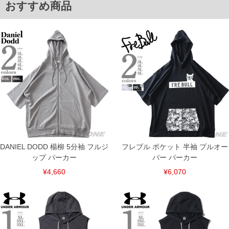
8L/64/29.0/158/88
おすすめ商品
単位はcm
※【返品交換について】
返品交換希望の方は、商品到着後1週間以内にご連絡ください。
下着(肌着)やワイシャツは商品の性質上、返品交換不可とさせて頂いております。予め
ご了承くださいませ。
※【ボトムの裾上げをご希望の場合】
裾上げ料金は500円+税となります。
備考欄に股下●cmとご記入下さい。（裾上げ無料対象商品は1本につき税込6,000円以
上の品が対象。1本5,999円以下の商品は有料（500円+税）となります。）
出荷まで約1週間～20日間程お時間を頂く場合がございます。
尚、裾上げした商品は返品・交換不可となりますので、予めご了承下さい。
一部、お直しに対応出来ない商品がございます。(例：裾にファスナーや調節ひもが付
いている、極端なデザインが施されている等)
※商品によって若干のサイズの誤差がございます。また、お客様がご使用の環境（コ
ンピュータ画面）によって、商品の色味が若干異なる場合がございます。予めご了承
DANIEL DODD 楊柳 5分袖 フルジ
フレブル ポケット 半袖 プルオー
ください。
ップ パーカー
バー パーカー
※当店での掲載商品は、実店鋪と在庫を共用しておりますので店頭での売り違い、店
舗からのお取り寄せ等により、お客様にご迷惑をお掛けしてしまう場合がございま
¥4,660
¥6,070
す。そのようなことがない様最大限に努めておりますが、もしあった場合速やかにご
連絡させて頂きますので予めご了承ください。
ITEM INTRODUCTION