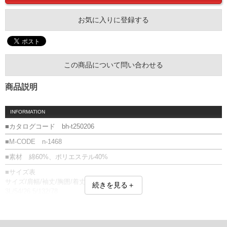
お気に入りに登録する
この商品について問い合わせる
商品説明
INFORMATION
■カタログコード bh-t250206
■M-CODE n-1468
■素材 綿60%、ポリエステル40%
■サイズ表
サイズ/肩幅/袖丈/胸囲/着丈
続きを見る＋
3L/54/26.5/132/78
4L/56/27.0/138/80
5L/58/27.5/144/82
6L/60/28.0/150/84