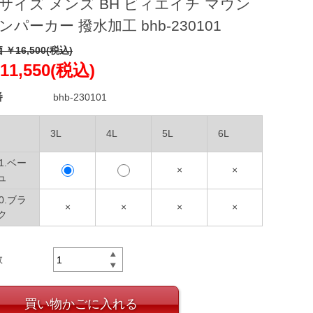
サイズ メンズ BH ビィエイチ マウン
ンパーカー 撥水加工 bhb-230101
 ￥16,500(税込)
11,550(税込)
番
bhb-230101
3L
4L
5L
6L
01.ベー
×
×
ュ
90.ブラ
×
×
×
×
ク
数
買い物かごに入れる