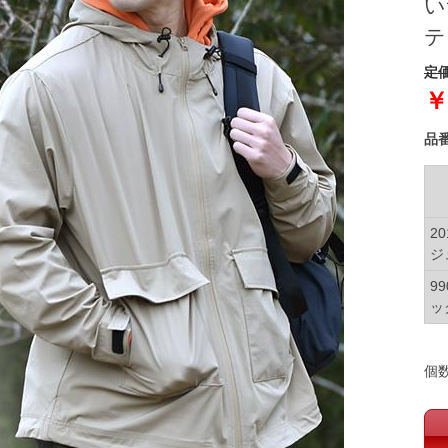
い
テ
定価
￥
品
2
ジ
9
ッ
個