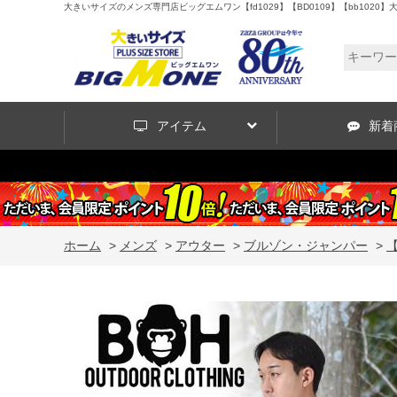
大きいサイズのメンズ専門店ビッグエムワン【fd1029】【BD0109】【bb1020】大
アイテム
新着
ホーム
>
メンズ
>
アウター
>
ブルゾン・ジャンパー
>
【