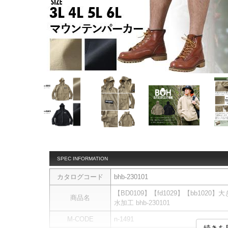
SPEC INFORMATION
カタログコード
bhb-230101
【BD0109】【fd1029】【bb102
商品名
水加工 bhb-230101
M-CODE
n-1491