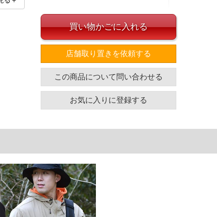
見る＋
買い物かごに入れる
店舗取り置きを依頼する
イズ
この商品について問い合わせる
袖丈
胸囲
着丈
66
140
78.5
お気に入りに登録する
66
146
80.5
67
154
82.5
67
160
84.5
単位はcm
ざいます。また、お客様がご使用の環境（コンピュータ画
場合がございます。予めご了承ください。
タグのサイズ表記と異なる場合があります。お取り扱い前に
共用しておりますので店頭での売り違い、店舗からのお取り
してしまう場合がございます。そのようなことがない様最大