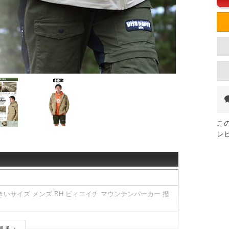
こ
レ
0】大きいサイズ メンズ BH ビィエイチ マウンテンパーカー 撥