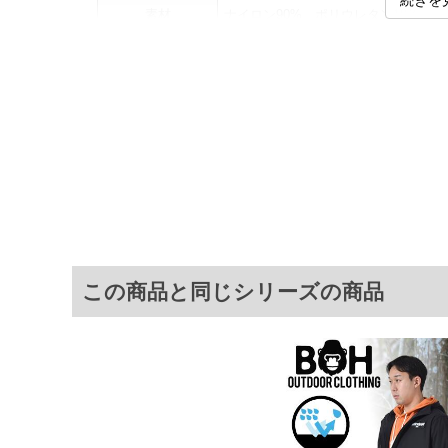
続きを
素材
ナイロン90%、ポリウレタン10%
カラー展開
【ベージュ】【ブラック】
サイズ展開
【3L】【4L】【5L】【6L】
サ
サイズ
肩幅
3L
56
4L
58
5L
60
6L
62
この商品と同じシリーズの商品
※商品によって若干のサイズの誤差がご
面）によって、商品の色味が若干異なる
※上記サイズが実際の商品に付いている
商品付属タグの記載もご確認下さい。
※当店での掲載商品は、実店鋪と在庫を
寄せ等により、お客様にご迷惑をお掛け