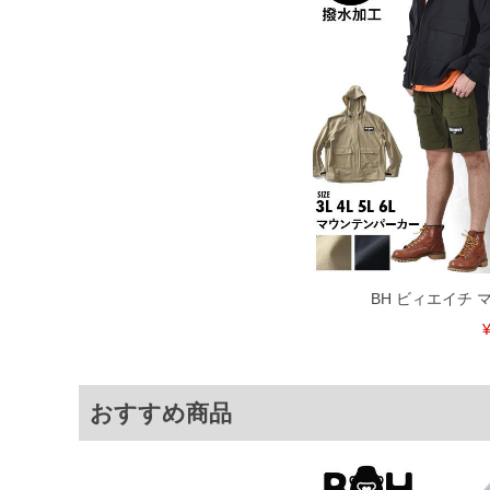
限に努めておりますが、もしあった場合
※【ボトムの裾上げをご希望の場合】
裾上げ料金は500円+税となります。
ご注意
備考欄に股下●cmとご記入下さい。（裾上
1本5,999円以下の商品は有料（500円+
出荷まで約1週間～20日間程お時間を頂
尚、裾上げした商品は返品・交換不可と
一部、お直しに対応出来ない商品がござい
端なデザインが施されている等)
※【返品交換について】
返品交換希望の方は、商品到着後1週間以
下着(肌着)やワイシャツは商品の性質上
BH ビィエイチ 
いませ。
¥
ITEM INTRODUCTION
おすすめ商品