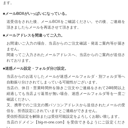
ます。
■メールBOXがいっぱいになっている。
送受信をされた後、メールBOXをご確認ください。その後、ご連絡を
頂きましたらメールを再送させて頂きます。
■メールアドレスを間違ってご入力。
お間違いご入力の場合、当店からのご注文確認・発送ご案内等が届き
ません。
間違ってご入力されたメールアドレスへ、当店からのご案内が送信さ
れております。
■迷惑メール設定・フォルダ分け設定。
当店からのお送りしたメールが迷惑メールフォルダ・別フォルダ等へ
自動振り分けされてしまっている可能性がございます。
当店の、休日・営業時間外を除きご注文やご連絡をされて24時間以上
経過しても当店より返答が無い場合、迷惑メールフォルダ等を一度ご
確認ください。
又、携帯でのご注文の際パソコンアドレスから送信されたメールの受
信を、拒否設定にされていますとご連絡ができません。
受信拒否設定を解除または受信可能設定をよろしくお願い致します。
当店のドメイン【big-m-one.com】を受信できるようにご設定くださ
い。