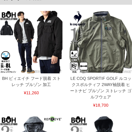
8L/64/71/186/88.5
単位はcm
※【返品交換について】
返品交換希望の方は、商品到着後1週間以内にご連絡ください。
下着(肌着)やワイシャツは商品の性質上、返品交換不可とさせて頂いております。予め
ご了承くださいませ。
※【ボトムの裾上げをご希望の場合】
裾上げ料金は500円+税となります。
備考欄に股下●cmとご記入下さい。（裾上げ無料対象商品は1本につき税込6,000円以
上の品が対象。1本5,999円以下の商品は有料（500円+税）となります。）
出荷まで約1週間～20日間程お時間を頂く場合がございます。
尚、裾上げした商品は返品・交換不可となりますので、予めご了承下さい。
一部、お直しに対応出来ない商品がございます。(例：裾にファスナーや調節ひもが付
いている、極端なデザインが施されている等)
BH ビィエイチ フード脱着 スト
LE COQ SPORTIF GOLF ルコッ
※商品によって若干のサイズの誤差がございます。また、お客様がご使用の環境（コ
ンピュータ画面）によって、商品の色味が若干異なる場合がございます。予めご了承
レッチ ブルゾン 加工
クスポルティフ 2WAY袖脱着 ヒ
ください。
ートナビ ブルゾン ストレッチ ゴ
※当店での掲載商品は、実店鋪と在庫を共用しておりますので店頭での売り違い、店
¥11,260
ルフウェア
舗からのお取り寄せ等により、お客様にご迷惑をお掛けしてしまう場合がございま
す。そのようなことがない様最大限に努めておりますが、もしあった場合速やかにご
¥18,700
連絡させて頂きますので予めご了承ください。
ITEM INTRODUCTION