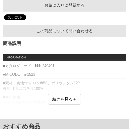
お気に入りに登録する
この商品について問い合わせる
商品説明
INFORMATION
■カタログコード bhb-240401
■M-CODE n-1523
■素材 表地:ナイロン88%、ポリウレタン12%
裏地:ポリエステル100%
■サイズ表
続きを見る＋
サイズ/肩幅/袖丈/胸囲/着丈
3L/54/66/136/78.5
4L/56/67/146/80.5
5L/58/68/156/82.5
6L/60/69/166/84.5
おすすめ商品