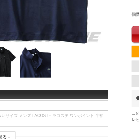
個
こ
サイズ メンズ LACOSTE ラコステ ワンポイント 半袖
レ
見る＋