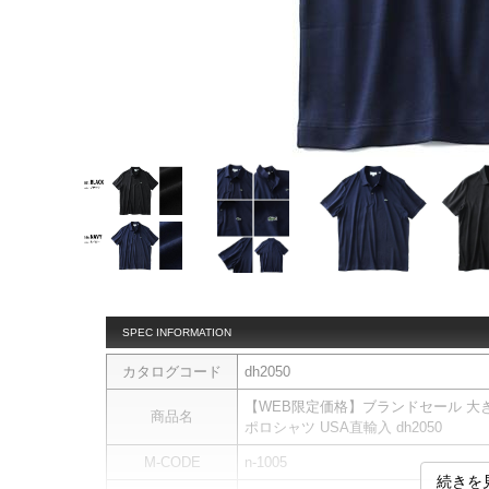
SPEC INFORMATION
カタログコード
dh2050
【WEB限定価格】ブランドセール 大きい
商品名
ポロシャツ USA直輸入 dh2050
M-CODE
n-1005
続きを