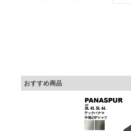
素材
綿100%
カラー展開
【ブラック】【ネイビー】
サイズ展開
【XL】【XXL】【3XL】
サ
サイズ
肩幅
XL
48.5
XXL
49.5
3XL
50.5
おすすめ商品
※商品によって若干のサイズの誤差がご
面）によって、商品の色味が若干異なる
※上記サイズが実際の商品に付いている
商品付属タグの記載もご確認下さい。
※当店での掲載商品は、実店鋪と在庫を
寄せ等により、お客様にご迷惑をお掛け
限に努めておりますが、もしあった場合