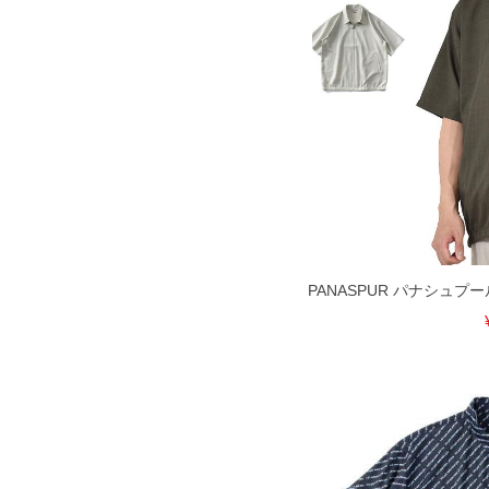
※【ボトムの裾上げをご希望の場合】
裾上げ料金は500円+税となります。
ご注意
備考欄に股下●cmとご記入下さい。（裾上
1本5,999円以下の商品は有料（500円+
出荷まで約1週間～20日間程お時間を頂
尚、裾上げした商品は返品・交換不可と
一部、お直しに対応出来ない商品がござい
端なデザインが施されている等)
※【返品交換について】
返品交換希望の方は、商品到着後1週間以
下着(肌着)やワイシャツは商品の性質上
いませ。
PANASPUR パナシュプー
ITEM INTRODUCTION