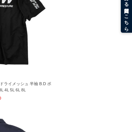
 ドライメッシュ 半袖 B.D ポ
L 5L 6L 8L
0