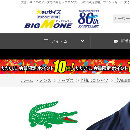
大きいサイズのメンズ専門店ビッグエムワン【WEB限定価格】ブランドセール 大きいサイズ
アイテム
新着
ホーム
>
メンズ
>
トップス
>
半袖ポロシャツ
>
【WEB