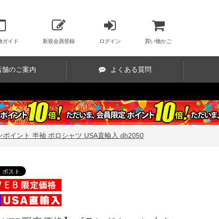
ト
物ガイド
新規会員登録
ログイン
買い物かご
店舗のご案内
よくある質問
イント 半袖 ポロシャツ USA直輸入 dh2050