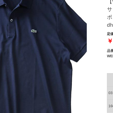
【
サ
ポ
dh
定価
￥
品
W
0
1