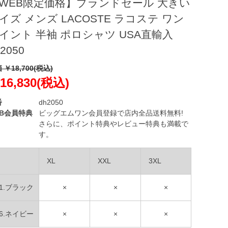
WEB限定価格】ブランドセール 大きい
イズ メンズ LACOSTE ラコステ ワン
イント 半袖 ポロシャツ USA直輸入
2050
 ￥18,700(税込)
16,830(税込)
番
dh2050
EB会員特典
ビッグエムワン会員登録で店内全品送料無料!
さらに、ポイント特典やレビュー特典も満載で
す。
XL
XXL
3XL
31.ブラック
×
×
×
66.ネイビー
×
×
×