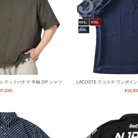
げ無料対象商品は1本につき税込6,000円以上の品が対象。
税）となります。）
く場合がございます。
なりますので、予めご了承下さい。
ます。(例：裾にファスナーや調節ひもが付いている、極
内にご連絡ください。
、返品交換不可とさせて頂いております。予めご了承くださ
ル テックパナマ 半袖 ZIP シャツ
LACOSTE ラコステ ワンポイ
¥7,030
¥16,8