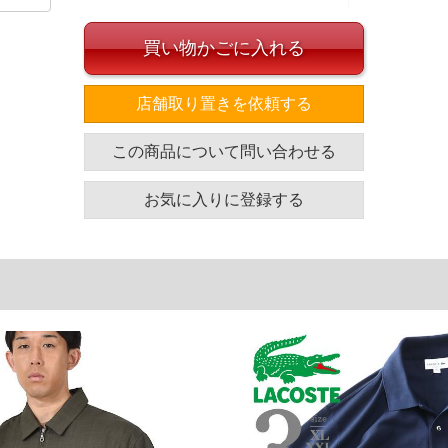
買い物かごに入れる
店舗取り置きを依頼する
イズ
この商品について問い合わせる
袖丈
胸囲
着丈
25
117
74
お気に入りに登録する
26
121
76
27
128
78
単位はcm
ざいます。また、お客様がご使用の環境（コンピュータ画
場合がございます。予めご了承ください。
タグのサイズ表記と異なる場合があります。お取り扱い前に
共用しておりますので店頭での売り違い、店舗からのお取り
してしまう場合がございます。そのようなことがない様最大
速やかにご連絡させて頂きますので予めご了承ください。