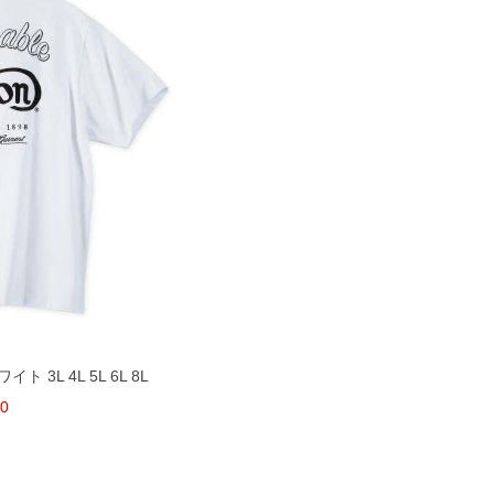
ト 3L 4L 5L 6L 8L
00