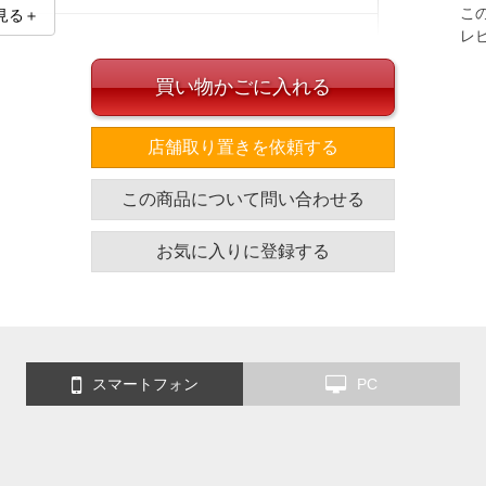
こ
見る＋
レ
買い物かごに入れる
L】
sp-260201s)とセットでのコーディネートがオススメです。
店舗取り置きを依頼する
イズ
この商品について問い合わせる
袖丈
胸囲
着丈
お気に入りに登録する
62.5
124
74
63.5
130
76
64.5
136
78
65.5
142
80
スマートフォン
PC
66.5
148
82
68.0
160
86
単位はcm