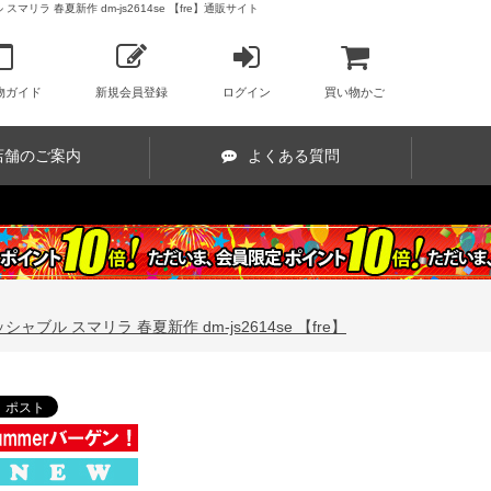
ラ 春夏新作 dm-js2614se 【fre】通販サイト
物ガイド
新規会員登録
ログイン
買い物かご
店舗のご案内
よくある質問
ル スマリラ 春夏新作 dm-js2614se 【fre】