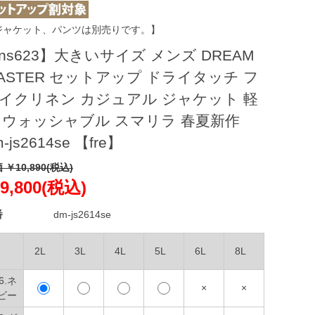
ジャケット、パンツは別売りです。】
ns623】大きいサイズ メンズ DREAM
ASTER セットアップ ドライタッチ フ
イクリネン カジュアル ジャケット 軽
 ウォッシャブル スマリラ 春夏新作
-js2614se 【fre】
 ￥10,890(税込)
9,800(税込)
番
dm-js2614se
2L
3L
4L
5L
6L
8L
6.ネ
×
×
ビー