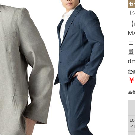
【
【
M
ェ
量
dm
定価
￥
品
10
イ