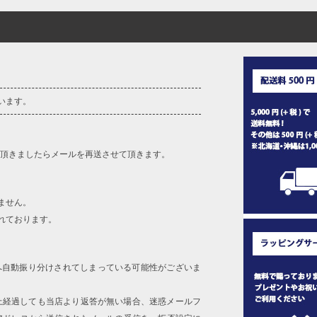
ざいます。また、お客様がご使用の環境（コンピュータ画
場合がございます。予めご了承ください。
タグのサイズ表記と異なる場合があります。お取り扱い前に
共用しておりますので店頭での売り違い、店舗からのお取り
してしまう場合がございます。そのようなことがない様最大
速やかにご連絡させて頂きますので予めご了承ください。
います。
げ無料対象商品は1本につき税込6,000円以上の品が対象。
税）となります。）
を頂きましたらメールを再送させて頂きます。
く場合がございます。
なりますので、予めご了承下さい。
ます。(例：裾にファスナーや調節ひもが付いている、極
ません。
れております。
内にご連絡ください。
、返品交換不可とさせて頂いております。予めご了承くださ
へ自動振り分けされてしまっている可能性がございま
上経過しても当店より返答が無い場合、迷惑メールフ