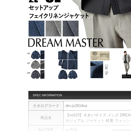
SPEC INFORMATION
カタログコード
dm-js2614se
【ns623】大きいサイズ メンズ DRE
商品名
カジュアル ジャケット 軽量 ウォッシャブル
M-CODE
n-1514