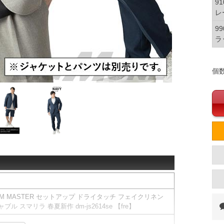
91
レ
99
ラ
個
AM MASTER セットアップ ドライタッチ フェイクリネン
 スマリラ 春夏新作 dm-js2614se 【fre】