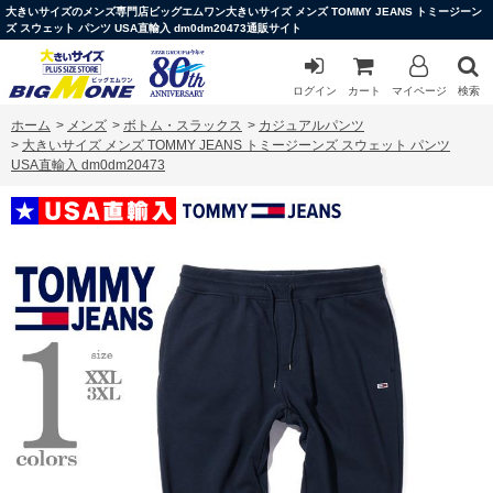
大きいサイズのメンズ専門店ビッグエムワン大きいサイズ メンズ TOMMY JEANS トミージーン
ズ スウェット パンツ USA直輸入 dm0dm20473通販サイト
ログイン
カート
マイページ
検索
ホーム
>
メンズ
>
ボトム・スラックス
>
カジュアルパンツ
>
大きいサイズ メンズ TOMMY JEANS トミージーンズ スウェット パンツ
USA直輸入 dm0dm20473