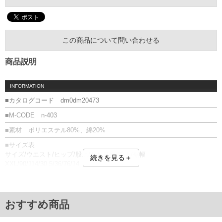
この商品について問い合わせる
商品説明
INFORMATION
■カタログコード dm0dm20473
■M-CODE n-403
■素材 ポリエステル80%、綿20%
■サイズ表
サイズ/ウエスト/ヒップ/股上/わたり幅/股下/裾幅
続きを見る＋
XXL/90/114/30.5/36/76/14
3XL/100/128/32/39/77.5/17
単位はcm
※【返品交換について】
おすすめ商品
返品交換希望の方は、商品到着後1週間以内にご連絡ください。
下着(肌着)やワイシャツは商品の性質上、返品交換不可とさせて頂いております。予め
ご了承くださいませ。