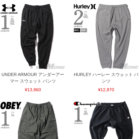
※【ボトムの裾上げをご希望の場合】
裾上げ料金は500円+税となります。
備考欄に股下●cmとご記入下さい。（裾上げ無料対象商品は1本につき税込6,000円以
上の品が対象。1本5,999円以下の商品は有料（500円+税）となります。）
出荷まで約1週間～20日間程お時間を頂く場合がございます。
尚、裾上げした商品は返品・交換不可となりますので、予めご了承下さい。
一部、お直しに対応出来ない商品がございます。(例：裾にファスナーや調節ひもが付
いている、極端なデザインが施されている等)
※商品によって若干のサイズの誤差がございます。また、お客様がご使用の環境（コ
ンピュータ画面）によって、商品の色味が若干異なる場合がございます。予めご了承
ください。
※当店での掲載商品は、実店鋪と在庫を共用しておりますので店頭での売り違い、店
舗からのお取り寄せ等により、お客様にご迷惑をお掛けしてしまう場合がございま
UNDER ARMOUR アンダーアー
HURLEY ハーレー スウェット パ
す。そのようなことがない様最大限に努めておりますが、もしあった場合速やかにご
連絡させて頂きますので予めご了承ください。
マー スウェット パンツ
ンツ
¥13,860
¥12,870
ITEM INTRODUCTION