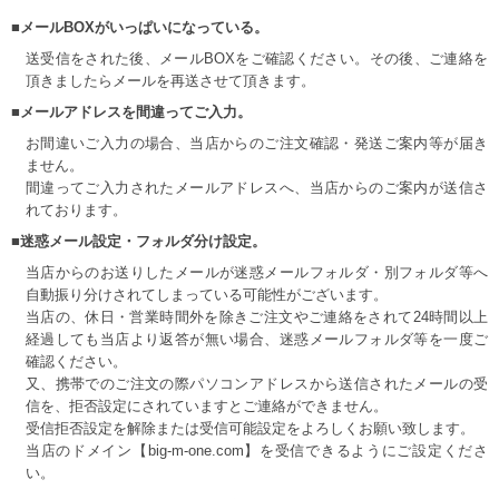
■メールBOXがいっぱいになっている。
送受信をされた後、メールBOXをご確認ください。その後、ご連絡を
頂きましたらメールを再送させて頂きます。
■メールアドレスを間違ってご入力。
お間違いご入力の場合、当店からのご注文確認・発送ご案内等が届き
ません。
間違ってご入力されたメールアドレスへ、当店からのご案内が送信さ
れております。
■迷惑メール設定・フォルダ分け設定。
当店からのお送りしたメールが迷惑メールフォルダ・別フォルダ等へ
自動振り分けされてしまっている可能性がございます。
当店の、休日・営業時間外を除きご注文やご連絡をされて24時間以上
経過しても当店より返答が無い場合、迷惑メールフォルダ等を一度ご
確認ください。
又、携帯でのご注文の際パソコンアドレスから送信されたメールの受
信を、拒否設定にされていますとご連絡ができません。
受信拒否設定を解除または受信可能設定をよろしくお願い致します。
当店のドメイン【big-m-one.com】を受信できるようにご設定くださ
い。