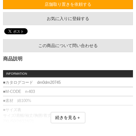
店舗取り置きを依頼する
お気に入りに登録する
この商品について問い合わせる
商品説明
INFORMATION
■カタログコード dm0dm20745
■M-CODE n-403
■素材 綿100%
■サイズ表
サイズ/肩幅/袖丈/胸囲/着丈
続きを見る＋
2XL/50/24/124/71
3XL/52/25/131/73
単位はcm