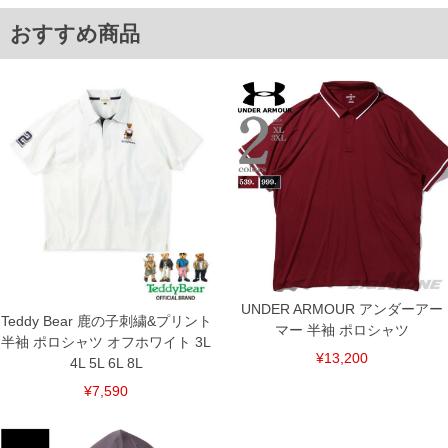
※【返品交換について】
おすすめ商品
返品交換希望の方は、商品到着後1週間以内にご連絡ください。
下着(肌着)やワイシャツは商品の性質上、返品交換不可とさせて頂いております。予め
ご了承くださいませ。
※【ボトムの裾上げをご希望の場合】
裾上げ料金は500円+税となります。
備考欄に股下●cmとご記入下さい。（裾上げ無料対象商品は1本につき税込6,000円以
上の品が対象。1本5,999円以下の商品は有料（500円+税）となります。）
出荷まで約1週間～20日間程お時間を頂く場合がございます。
尚、裾上げした商品は返品・交換不可となりますので、予めご了承下さい。
一部、お直しに対応出来ない商品がございます。(例：裾にファスナーや調節ひもが付
いている、極端なデザインが施されている等)
※商品によって若干のサイズの誤差がございます。また、お客様がご使用の環境（コ
ンピュータ画面）によって、商品の色味が若干異なる場合がございます。予めご了承
ください。
※当店での掲載商品は、実店鋪と在庫を共用しておりますので店頭での売り違い、店
舗からのお取り寄せ等により、お客様にご迷惑をお掛けしてしまう場合がございま
UNDER ARMOUR アンダーアー
す。そのようなことがない様最大限に努めておりますが、もしあった場合速やかにご
Teddy Bear 鹿の子刺繍&プリント
連絡させて頂きますので予めご了承ください。
マー 半袖 ポロシャツ
半袖 ポロシャツ オフホワイト 3L
¥13,200
4L 5L 6L 8L
ITEM INTRODUCTION
¥7,590