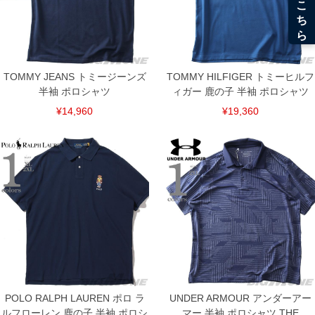
TOMMY JEANS トミージーンズ
TOMMY HILFIGER トミーヒルフ
半袖 ポロシャツ
ィガー 鹿の子 半袖 ポロシャツ
¥14,960
¥19,360
POLO RALPH LAUREN ポロ ラ
UNDER ARMOUR アンダーアー
DETAIL
ルフローレン 鹿の子 半袖 ポロシ
マー 半袖 ポロシャツ THE