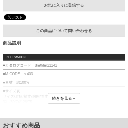
お気に入りに登録する
この商品について問い合わせる
商品説明
INFORMATION
■カタログコード dm0dm21242
■M-CODE n-403
■素材 綿100%
■サイズ表
サイズ/肩幅/袖丈/胸囲/着丈
続きを見る＋
3XL/50/74/128/75
単位はcm
※【返品交換について】
返品交換希望の方は、商品到着後1週間以内にご連絡ください。
おすすめ商品
下着(肌着)やワイシャツは商品の性質上、返品交換不可とさせて頂いております。予め