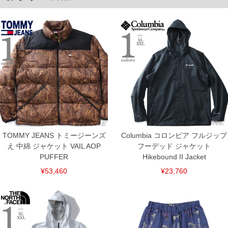
ご了承くださいませ。
※【ボトムの裾上げをご希望の場合】
裾上げ料金は500円+税となります。
備考欄に股下●cmとご記入下さい。（裾上げ無料対象商品は1本につき税込6,000円以
上の品が対象。1本5,999円以下の商品は有料（500円+税）となります。）
出荷まで約1週間～20日間程お時間を頂く場合がございます。
尚、裾上げした商品は返品・交換不可となりますので、予めご了承下さい。
一部、お直しに対応出来ない商品がございます。(例：裾にファスナーや調節ひもが付
いている、極端なデザインが施されている等)
※商品によって若干のサイズの誤差がございます。また、お客様がご使用の環境（コ
ンピュータ画面）によって、商品の色味が若干異なる場合がございます。予めご了承
ください。
※当店での掲載商品は、実店鋪と在庫を共用しておりますので店頭での売り違い、店
舗からのお取り寄せ等により、お客様にご迷惑をお掛けしてしまう場合がございま
す。そのようなことがない様最大限に努めておりますが、もしあった場合速やかにご
TOMMY JEANS トミージーンズ
Columbia コロンビア フルジップ
連絡させて頂きますので予めご了承ください。
え 中綿 ジャケット VAIL AOP
フーデッド ジャケット
PUFFER
Hikebound II Jacket
ITEM INTRODUCTION
¥53,460
¥23,760