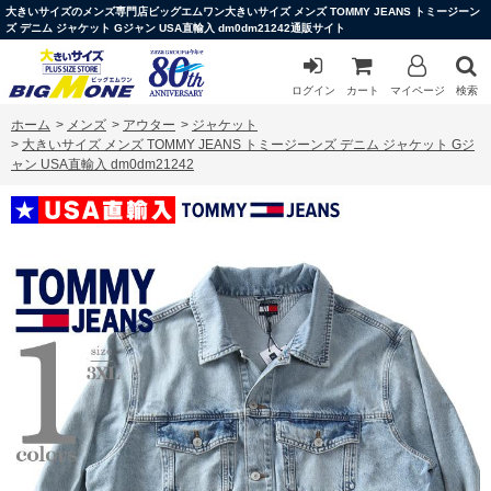
大きいサイズのメンズ専門店ビッグエムワン大きいサイズ メンズ TOMMY JEANS トミージーン
ズ デニム ジャケット Gジャン USA直輸入 dm0dm21242通販サイト
ログイン
カート
マイページ
検索
ホーム
>
メンズ
>
アウター
>
ジャケット
>
大きいサイズ メンズ TOMMY JEANS トミージーンズ デニム ジャケット Gジ
ャン USA直輸入 dm0dm21242