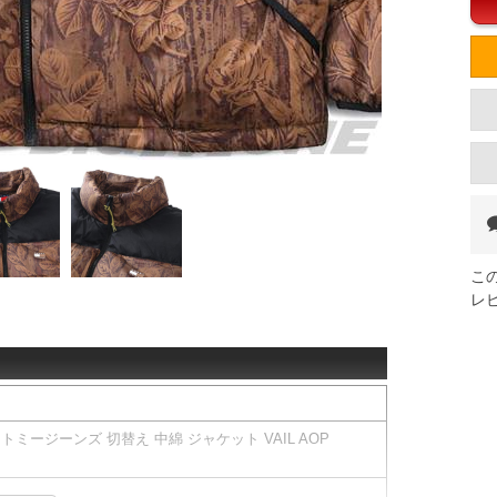
こ
レ
 トミージーンズ 切替え 中綿 ジャケット VAIL AOP