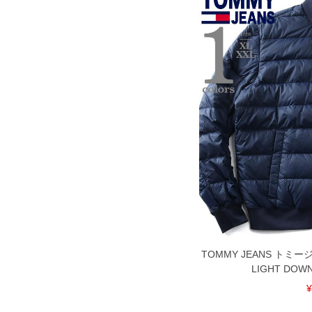
DETAIL
TOMMY JEANS トミ
LIGHT DOW
¥