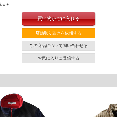
見る＋
買い物かごに入れる
店舗取り置きを依頼する
この商品について問い合わせる
イズ
袖丈
胸囲
着丈
お気に入りに登録する
67
133
76
68
142
77
単位はcm
ざいます。また、お客様がご使用の環境（コンピュータ画
場合がございます。予めご了承ください。
タグのサイズ表記と異なる場合があります。お取り扱い前に
共用しておりますので店頭での売り違い、店舗からのお取り
してしまう場合がございます。そのようなことがない様最大