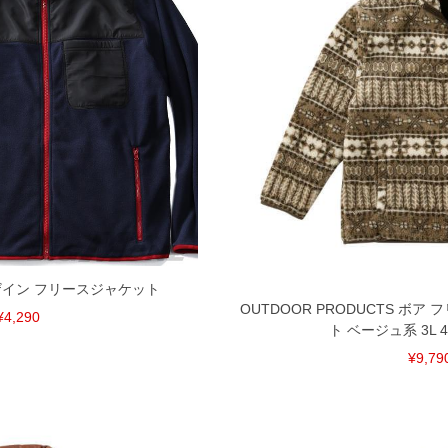
速やかにご連絡させて頂きますので予めご了承ください。
げ無料対象商品は1本につき税込6,000円以上の品が対象。
税）となります。）
く場合がございます。
なりますので、予めご了承下さい。
ます。(例：裾にファスナーや調節ひもが付いている、極
内にご連絡ください。
、返品交換不可とさせて頂いております。予めご了承くださ
 デザイン フリースジャケット
OUTDOOR PRODUCTS ボア
¥4,290
ト ベージュ系 3L 4L 
¥9,79