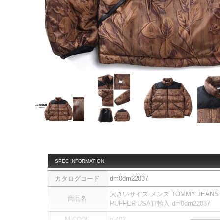
SPEC INFORMATION
カタログコード
dm0dm22037
大きいサイズ メンズ TOMMY JEANS
商品名
PUFFER USA直輸入 dm0dm22037
M-CODE
n-403