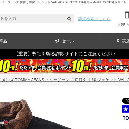
ーンズ 切替え 中綿 ジャケット VAIL AOP PUFFER USA直輸入 dm0dm22037通販サイト
詳細検索はこちら
お買い
商品
セール
実
【重要】弊社を騙る詐欺サイトにご注意ください
ンズ TOMMY JEANS トミージーンズ 切替え 中綿 ジャケット VAIL AOP