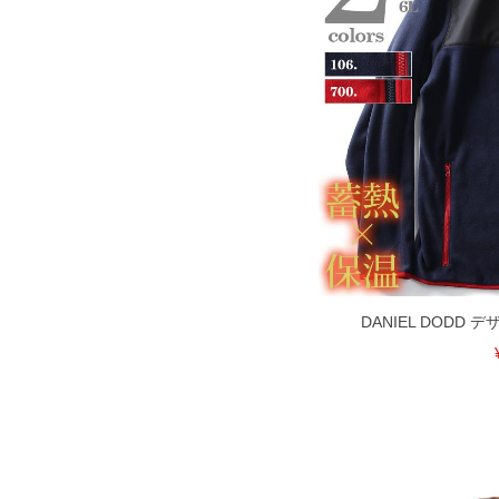
限に努めておりますが、もしあった場合
※【ボトムの裾上げをご希望の場合】
裾上げ料金は500円+税となります。
ご注意
備考欄に股下●cmとご記入下さい。（裾上
1本5,999円以下の商品は有料（500円+
出荷まで約1週間～20日間程お時間を頂
尚、裾上げした商品は返品・交換不可と
一部、お直しに対応出来ない商品がござい
端なデザインが施されている等)
※【返品交換について】
返品交換希望の方は、商品到着後1週間以
下着(肌着)やワイシャツは商品の性質上
いませ。
DANIEL DODD
ITEM INTRODUCTION