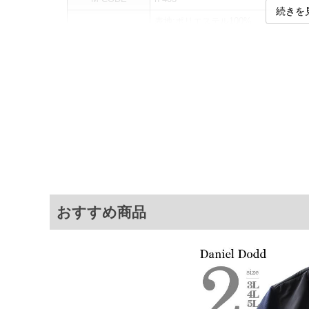
続きを
表地:ポリエステル100%
素材
裏地:ポリエステル100%
中綿:ポリエステル100%
カラー展開
【ブラック】
サイズ展開
【2XL】【3XL】
サ
サイズ
肩幅
2XL
57
3XL
58
おすすめ商品
※商品によって若干のサイズの誤差がご
面）によって、商品の色味が若干異なる
※上記サイズが実際の商品に付いている
商品付属タグの記載もご確認下さい。
※当店での掲載商品は、実店鋪と在庫を
寄せ等により、お客様にご迷惑をお掛け