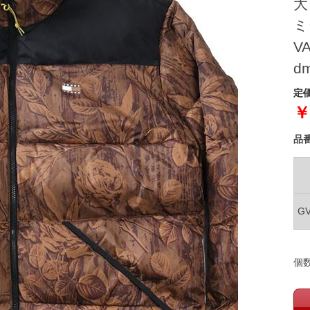
大
ミ
V
d
定価
￥
品
G
個