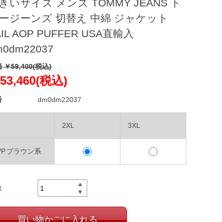
きいサイズ メンズ TOMMY JEANS ト
ージーンズ 切替え 中綿 ジャケット
AIL AOP PUFFER USA直輸入
m0dm22037
 ￥59,400(税込)
53,460(税込)
番
dm0dm22037
2XL
3XL
VP.ブラウン系
数
買い物かごに入れる