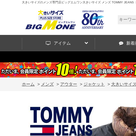
大きいサイズのメンズ専門店ビッグエムワン大きいサイズ メンズ TOMMY JEANS トミージ
アイテム
新着
ホーム
>
メンズ
>
アウター
>
ジャケット
>
大きいサイズ メ