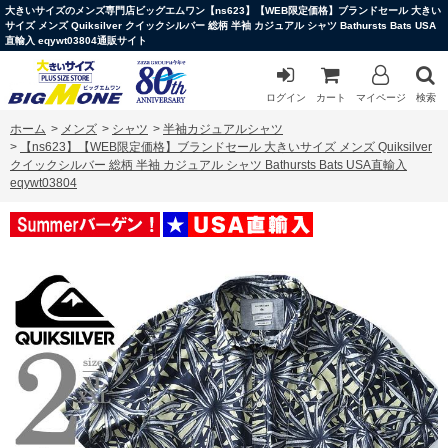
大きいサイズのメンズ専門店ビッグエムワン【ns623】【WEB限定価格】ブランドセール 大きい
サイズ メンズ Quiksilver クイックシルバー 総柄 半袖 カジュアル シャツ Bathursts Bats USA
直輸入 eqywt03804通販サイト
ログイン
カート
マイページ
検索
ホーム
>
メンズ
>
シャツ
>
半袖カジュアルシャツ
>
【ns623】【WEB限定価格】ブランドセール 大きいサイズ メンズ Quiksilver
クイックシルバー 総柄 半袖 カジュアル シャツ Bathursts Bats USA直輸入
eqywt03804