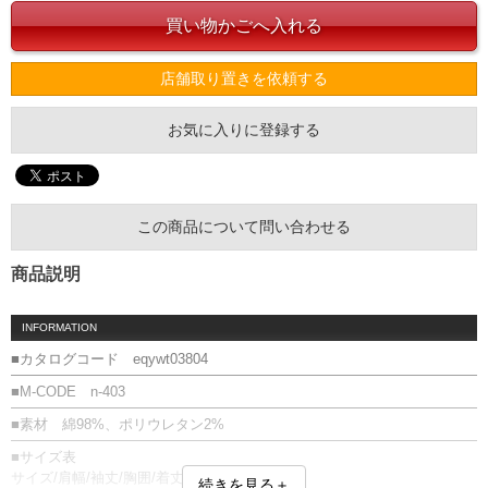
店舗取り置きを依頼する
お気に入りに登録する
この商品について問い合わせる
商品説明
INFORMATION
■カタログコード eqywt03804
■M-CODE n-403
■素材 綿98%、ポリウレタン2%
■サイズ表
サイズ/肩幅/袖丈/胸囲/着丈
続きを見る＋