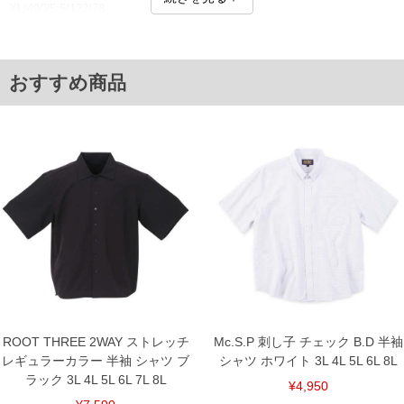
XL/49/25.5/122/78
XXL/54/26.5/128/80
単位はcm
※【返品交換について】
おすすめ商品
返品交換希望の方は、商品到着後1週間以内にご連絡ください。
下着(肌着)やワイシャツは商品の性質上、返品交換不可とさせて頂いております。予め
ご了承くださいませ。
※【ボトムの裾上げをご希望の場合】
裾上げ料金は500円+税となります。
備考欄に股下●cmとご記入下さい。（裾上げ無料対象商品は1本につき税込6,000円以
上の品が対象。1本5,999円以下の商品は有料（500円+税）となります。）
出荷まで約1週間～20日間程お時間を頂く場合がございます。
尚、裾上げした商品は返品・交換不可となりますので、予めご了承下さい。
一部、お直しに対応出来ない商品がございます。(例：裾にファスナーや調節ひもが付
いている、極端なデザインが施されている等)
※商品によって若干のサイズの誤差がございます。また、お客様がご使用の環境（コ
ンピュータ画面）によって、商品の色味が若干異なる場合がございます。予めご了承
ください。
※当店での掲載商品は、実店鋪と在庫を共用しておりますので店頭での売り違い、店
舗からのお取り寄せ等により、お客様にご迷惑をお掛けしてしまう場合がございま
す。そのようなことがない様最大限に努めておりますが、もしあった場合速やかにご
ROOT THREE 2WAY ストレッチ
Mc.S.P 刺し子 チェック B.D 半袖
連絡させて頂きますので予めご了承ください。
レギュラーカラー 半袖 シャツ ブ
シャツ ホワイト 3L 4L 5L 6L 8L
ラック 3L 4L 5L 6L 7L 8L
¥4,950
ITEM INTRODUCTION