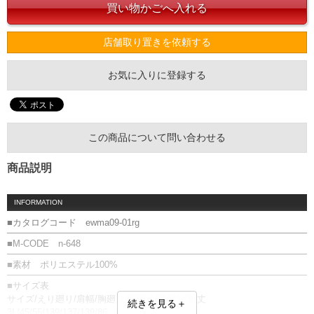
店舗取り置きを依頼する
お気に入りに登録する
この商品について問い合わせる
商品説明
INFORMATION
■カタログコード ewma09-01rg
■M-CODE n-648
■素材 ポリエステル100%
■サイズ表
サイズ/えり廻り/肩幅/胸廻り/胴廻り/腰廻り/裄丈
続きを見る＋
3L/45/55/139/137/139/86