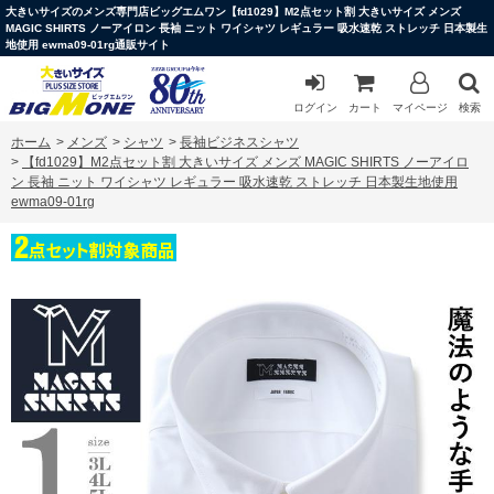
大きいサイズのメンズ専門店ビッグエムワン【fd1029】M2点セット割 大きいサイズ メンズ
MAGIC SHIRTS ノーアイロン 長袖 ニット ワイシャツ レギュラー 吸水速乾 ストレッチ 日本製生
地使用 ewma09-01rg通販サイト
ログイン
カート
マイページ
検索
ホーム
>
メンズ
>
シャツ
>
長袖ビジネスシャツ
>
【fd1029】M2点セット割 大きいサイズ メンズ MAGIC SHIRTS ノーアイロ
ン 長袖 ニット ワイシャツ レギュラー 吸水速乾 ストレッチ 日本製生地使用
ewma09-01rg