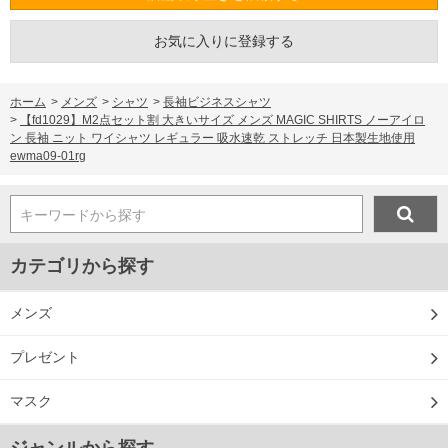
お気に入りに登録する
ホーム
>
メンズ
>
シャツ
>
長袖ビジネスシャツ
>
【fd1029】M2点セット割 大きいサイズ メンズ MAGIC SHIRTS ノーアイロ
ン 長袖 ニット ワイシャツ レギュラー 吸水速乾 ストレッチ 日本製生地使用
ewma09-01rg
キーワードから探す
カテゴリから探す
メンズ
プレゼント
マスク