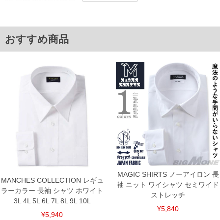
4L/47/57/145/143/145/86
5L/49/59/151/149/151/88
6L/51/61/157/155/157/90
7L/53/63/163/161/163/90
おすすめ商品
8L/55/65/169/167/169/90
単位はcm
※【返品交換について】
返品交換希望の方は、商品到着後1週間以内にご連絡ください。
下着(肌着)やワイシャツは商品の性質上、返品交換不可とさせて頂いております。予め
ご了承くださいませ。
※【ボトムの裾上げをご希望の場合】
裾上げ料金は500円+税となります。
備考欄に股下●cmとご記入下さい。（裾上げ無料対象商品は1本につき税込6,000円以
上の品が対象。1本5,999円以下の商品は有料（500円+税）となります。）
出荷まで約1週間～20日間程お時間を頂く場合がございます。
尚、裾上げした商品は返品・交換不可となりますので、予めご了承下さい。
一部、お直しに対応出来ない商品がございます。(例：裾にファスナーや調節ひもが付
いている、極端なデザインが施されている等)
MAGIC SHIRTS ノーアイロン 長
※商品によって若干のサイズの誤差がございます。また、お客様がご使用の環境（コ
MANCHES COLLECTION レギュ
ンピュータ画面）によって、商品の色味が若干異なる場合がございます。予めご了承
袖 ニット ワイシャツ セミワイド
ラーカラー 長袖 シャツ ホワイト
ください。
ストレッチ
※当店での掲載商品は、実店鋪と在庫を共用しておりますので店頭での売り違い、店
3L 4L 5L 6L 7L 8L 9L 10L
舗からのお取り寄せ等により、お客様にご迷惑をお掛けしてしまう場合がございま
¥5,840
す。そのようなことがない様最大限に努めておりますが、もしあった場合速やかにご
¥5,940