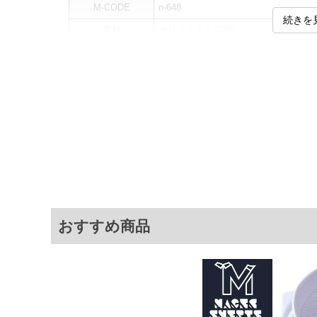
M-CODE
n-648
続きを
素材
ポリエステル100%
カラー展開
【ホワイト】
サイズ展開
【3L】【4L】【5L】【6L】【7L】【8
サ
サイズ
えり廻り
肩幅
3L
45
55
4L
47
57
5L
49
59
6L
51
61
おすすめ商品
7L
53
63
8L
55
65
※商品によって若干のサイズの誤差がご