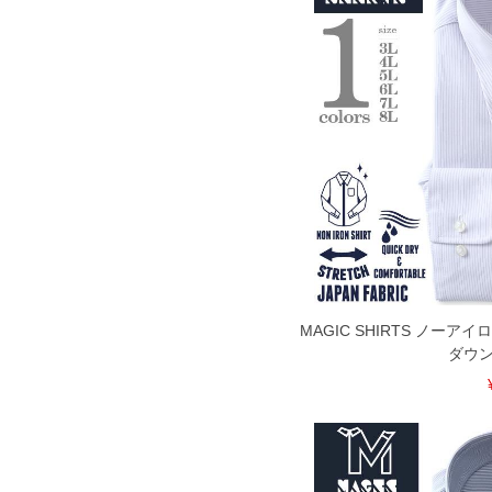
面）によって、商品の色味が若干異なる
※上記サイズが実際の商品に付いている
商品付属タグの記載もご確認下さい。
※当店での掲載商品は、実店鋪と在庫を
寄せ等により、お客様にご迷惑をお掛け
限に努めておりますが、もしあった場合
※【ボトムの裾上げをご希望の場合】
裾上げ料金は500円+税となります。
ご注意
備考欄に股下●cmとご記入下さい。（裾上
1本5,999円以下の商品は有料（500円+
出荷まで約1週間～20日間程お時間を頂
尚、裾上げした商品は返品・交換不可と
一部、お直しに対応出来ない商品がござい
端なデザインが施されている等)
MAGIC SHIRTS ノーア
※【返品交換について】
ダウン
返品交換希望の方は、商品到着後1週間以
下着(肌着)やワイシャツは商品の性質上
いませ。
ITEM INTRODUCTION