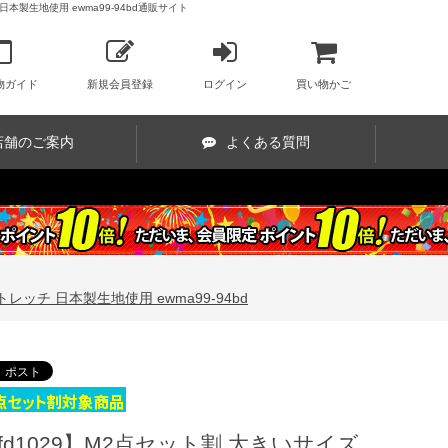
本製生地使用 ewma99-94bd通販サイト
物ガイド
新規会員登録
ログイン
買い物かご
店舗のご案内
よくある質問
レッチ 日本製生地使用 ewma99-94bd
fd1029】M2点セット割 大きいサイズ