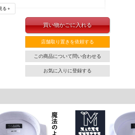
見る＋
買い物かごに入れる
L】
店舗取り置きを依頼する
イズ
この商品について問い合わせる
胸廻り
胴廻り
腰廻り
裄丈
139
137
139
86
お気に入りに登録する
145
143
145
86
151
149
151
88
157
155
157
90
163
161
163
90
169
167
169
90
単位はcm
ざいます。また、お客様がご使用の環境（コンピュータ画