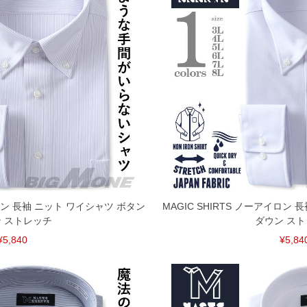
場合がございます。予めご了承ください。
タグのサイズ表記と異なる場合があります。お取り扱い前に
共用しておりますので店頭での売り違い、店舗からのお取り
してしまう場合がございます。そのようなことがない様最大
速やかにご連絡させて頂きますので予めご了承ください。
げ無料対象商品は1本につき税込6,000円以上の品が対象。
税）となります。）
く場合がございます。
なりますので、予めご了承下さい。
ます。(例：裾にファスナーや調節ひもが付いている、極
イロン 長袖 ニット ワイシャツ ボタン
MAGIC SHIRTS ノーアイロン
 ストレッチ
ダウン ス
内にご連絡ください。
¥5,840
¥5,84
、返品交換不可とさせて頂いております。予めご了承くださ