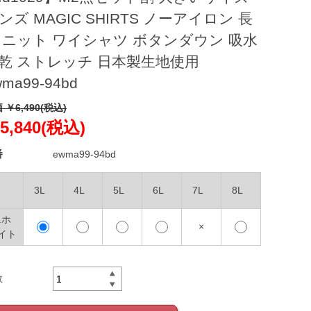
ンズ MAGIC SHIRTS ノーアイロン 長
 ニット ワイシャツ ボタンダウン 吸水
乾 ストレッチ 日本製生地使用
wma99-94bd
 ￥6,490(税込)
5,840(税込)
番
ewma99-94bd
3L
4L
5L
6L
7L
8L
.ホ
×
イト
数