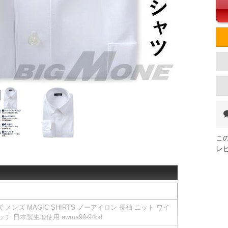
こ
レ
 メンズ MAGIC SHIRTS ノーアイロン 長袖 ニット ワイ
 日本製生地使用 ewma99-94bd