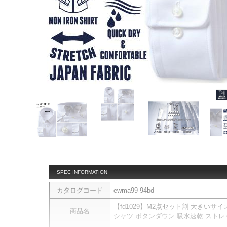
SPEC INFORMATION
カタログコード
ewma99-94bd
【fd1029】M2点セット割 大きいサイズ
商品名
シャツ ボタンダウン 吸水速乾 ストレッチ