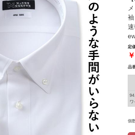
メ
袖
速
e
定価
￥
品
94
ワ
個