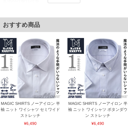
3L/45/55/139/137/139
4L/47/57/145/143/145
5L/49/59/151/149/151
6L/51/61/157/155/157
7L/53/63/163/161/163
おすすめ商品
8L/55/65/169/167/169
単位はcm
※【返品交換について】
返品交換希望の方は、商品到着後1週間以内にご連絡ください。
下着(肌着)やワイシャツは商品の性質上、返品交換不可とさせて頂いております。予め
ご了承くださいませ。
※【ボトムの裾上げをご希望の場合】
裾上げ料金は500円+税となります。
備考欄に股下●cmとご記入下さい。（裾上げ無料対象商品は1本につき税込6,000円以
上の品が対象。1本5,999円以下の商品は有料（500円+税）となります。）
出荷まで約1週間～20日間程お時間を頂く場合がございます。
尚、裾上げした商品は返品・交換不可となりますので、予めご了承下さい。
一部、お直しに対応出来ない商品がございます。(例：裾にファスナーや調節ひもが付
いている、極端なデザインが施されている等)
MAGIC SHIRTS ノーアイロン 半
MAGIC SHIRTS ノーアイロン 半
※商品によって若干のサイズの誤差がございます。また、お客様がご使用の環境（コ
ンピュータ画面）によって、商品の色味が若干異なる場合がございます。予めご了承
袖 ニット ワイシャツ セミワイド
袖 ニット ワイシャツ ボタンダウ
ください。
ストレッチ
ン ストレッチ
※当店での掲載商品は、実店鋪と在庫を共用しておりますので店頭での売り違い、店
舗からのお取り寄せ等により、お客様にご迷惑をお掛けしてしまう場合がございま
¥6,490
¥6,490
す。そのようなことがない様最大限に努めておりますが、もしあった場合速やかにご