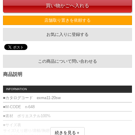
店舗取り置きを依頼する
お気に入りに登録する
この商品について問い合わせる
商品説明
INFORMATION
■カタログコード exma11-20sw
■M-CODE n-648
■素材 ポリエステル100%
■サイズ表
サイズ/えり廻り/肩幅/胸廻り/胴廻り/腰廻り
続きを見る＋