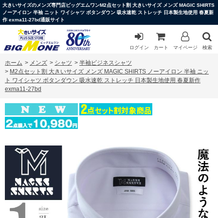
大きいサイズのメンズ専門店ビッグエムワンM2点セット割 大きいサイズ メンズ MAGIC SHIRTS
ノーアイロン 半袖 ニット ワイシャツ ボタンダウン 吸水速乾 ストレッチ 日本製生地使用 春夏新
作 exma11-27bd通販サイト
ログイン
カート
マイページ
検索
ホーム
>
メンズ
>
シャツ
>
半袖ビジネスシャツ
>
M2点セット割 大きいサイズ メンズ MAGIC SHIRTS ノーアイロン 半袖 ニッ
ト ワイシャツ ボタンダウン 吸水速乾 ストレッチ 日本製生地使用 春夏新作
exma11-27bd