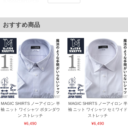
3L/45/55/139/137/139
4L/47/57/145/143/145
5L/49/59/151/149/151
6L/51/61/157/155/157
7L/53/63/163/161/163
おすすめ商品
8L/55/65/169/167/169
単位はcm
※【返品交換について】
返品交換希望の方は、商品到着後1週間以内にご連絡ください。
下着(肌着)やワイシャツは商品の性質上、返品交換不可とさせて頂いております。予め
ご了承くださいませ。
※【ボトムの裾上げをご希望の場合】
裾上げ料金は500円+税となります。
備考欄に股下●cmとご記入下さい。（裾上げ無料対象商品は1本につき税込6,000円以
上の品が対象。1本5,999円以下の商品は有料（500円+税）となります。）
出荷まで約1週間～20日間程お時間を頂く場合がございます。
尚、裾上げした商品は返品・交換不可となりますので、予めご了承下さい。
一部、お直しに対応出来ない商品がございます。(例：裾にファスナーや調節ひもが付
いている、極端なデザインが施されている等)
MAGIC SHIRTS ノーアイロン 半
MAGIC SHIRTS ノーアイロン 半
※商品によって若干のサイズの誤差がございます。また、お客様がご使用の環境（コ
ンピュータ画面）によって、商品の色味が若干異なる場合がございます。予めご了承
袖 ニット ワイシャツ ボタンダウ
袖 ニット ワイシャツ セミワイド
ください。
ン ストレッチ
ストレッチ
※当店での掲載商品は、実店鋪と在庫を共用しておりますので店頭での売り違い、店
舗からのお取り寄せ等により、お客様にご迷惑をお掛けしてしまう場合がございま
¥6,490
¥6,490
す。そのようなことがない様最大限に努めておりますが、もしあった場合速やかにご