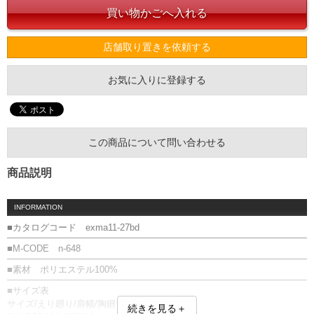
店舗取り置きを依頼する
お気に入りに登録する
この商品について問い合わせる
商品説明
INFORMATION
■カタログコード exma11-27bd
■M-CODE n-648
■素材 ポリエステル100%
■サイズ表
サイズ/えり廻り/肩幅/胸廻り/胴廻り/腰廻り
続きを見る＋